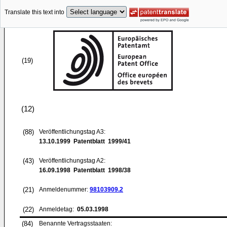
Translate this text into
(19)
(12)
(88)
Veröffentlichungstag A3:
13.10.1999
Patentblatt 1999/41
(43)
Veröffentlichungstag A2:
16.09.1998
Patentblatt 1998/38
(21)
Anmeldenummer:
98103909.2
(22)
Anmeldetag:
05.03.1998
(84)
Benannte Vertragsstaaten: