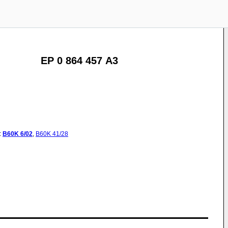
EP 0 864 457 A3
:
B60K
6/02
,
B60K
41/28