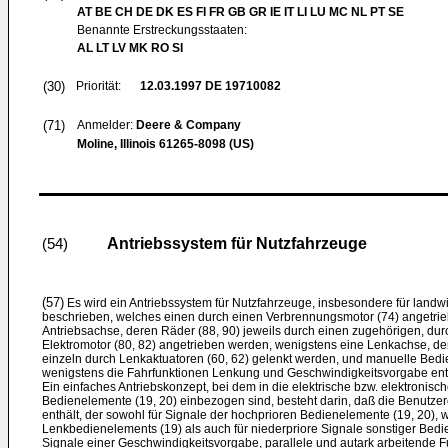
AT BE CH DE DK ES FI FR GB GR IE IT LI LU MC NL PT SE
Benannte Erstreckungsstaaten:
AL LT LV MK RO SI
(30)
Priorität:
12.03.1997
DE 19710082
(71)
Anmelder:
Deere & Company
Moline, Illinois 61265-8098 (US)
Antriebssystem für Nutzfahrzeuge
(54)
(57)
Es wird ein Antriebssystem für Nutzfahrzeuge, insbesondere für landwir
beschrieben, welches einen durch einen Verbrennungsmotor (74) angetrie
Antriebsachse, deren Räder (88, 90) jeweils durch einen zugehörigen, dur
Elektromotor (80, 82) angetrieben werden, wenigstens eine Lenkachse, d
einzeln durch Lenkaktuatoren (60, 62) gelenkt werden, und manuelle Bedie
wenigstens die Fahrfunktionen Lenkung und Geschwindigkeitsvorgabe enth
Ein einfaches Antriebskonzept, bei dem in die elektrische bzw. elektroni
Bedienelemente (19, 20) einbezogen sind, besteht darin, daß die Benutze
enthält, der sowohl für Signale der hochprioren Bedienelemente (19, 20), 
Lenkbedienelements (19) als auch für niederpriore Signale sonstiger Bedie
Signale einer Geschwindigkeitsvorgabe, parallele und autark arbeitende Fu