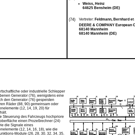
Weiss, Heinz
64625 Bensheim (DE)
(74)
Vertreter:
Feldmann, Bernhard et 
DEERE & COMPANY European Off
68140 Mannheim
68140 Mannheim (DE)
tschaftliche oder industrielle Schlepper
benen Generator (76), wenigstens eine
ch den Generator (76) gespeisten
eren Räder (88, 90) gemeinsam oder
nelemente (12, 14, 19, 20) für
ält.
sche Steuerung des Fahrzeugs hochpriore
roberfläche einen Prozeßrechner (24)
wie die Signale eines
nelemente (12, 14, 16, 18), wie die
nktions-Module (26, 28, 30, 32, 34, 35,