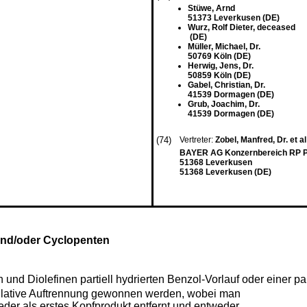
Stüwe, Arnd
51373 Leverkusen (DE)
Wurz, Rolf Dieter, deceased
(DE)
Müller, Michael, Dr.
50769 Köln (DE)
Herwig, Jens, Dr.
50859 Köln (DE)
Gabel, Christian, Dr.
41539 Dormagen (DE)
Grub, Joachim, Dr.
41539 Dormagen (DE)
(74)
Vertreter:
Zobel, Manfred, Dr. et al
BAYER AG Konzernbereich RP Pa
51368 Leverkusen
51368 Leverkusen (DE)
und/oder Cyclopenten
d Diolefinen partiell hydrierten Benzol-Vorlauf oder einer part
illative Auftrennung gewonnen werden, wobei man
tsieder als erstes Kopfprodukt entfernt und entweder