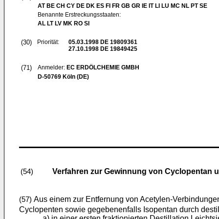
AT BE CH CY DE DK ES FI FR GB GR IE IT LI LU MC NL PT SE
Benannte Erstreckungsstaaten:
AL LT LV MK RO SI
(30)
Priorität:
05.03.1998
DE 19809361
27.10.1998
DE 19849425
(71)
Anmelder:
EC ERDÖLCHEMIE GMBH
D-50769 Köln (DE)
Verfahren zur Gewinnung von Cyclopentan 
(54)
Aus einem zur Entfernung von Acetylen-Verbindungen un
(57)
Cyclopenten sowie gegebenenfalls Isopentan durch dest
a) in einer ersten fraktionierten Destillation Leich