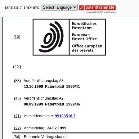
Translate this text into
(19)
(12)
(88)
Veröffentlichungstag A3:
13.10.1999
Patentblatt 1999/41
(43)
Veröffentlichungstag A2:
08.09.1999
Patentblatt 1999/36
(21)
Anmeldenummer:
99103516.3
(22)
Anmeldetag:
24.02.1999
(84)
Benannte Vertragsstaaten: