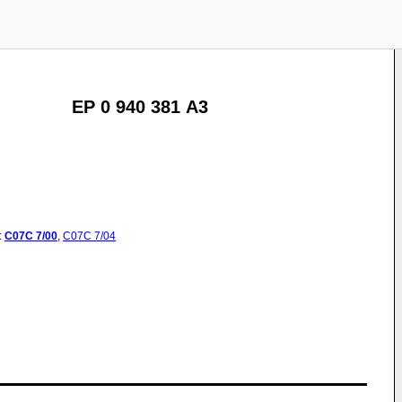
EP 0 940 381 A3
:
C07C
7/00
,
C07C
7/04