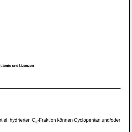
tente und Lizenzen
iell hydrierten C
-Fraktion können Cyclopentan und/oder
5