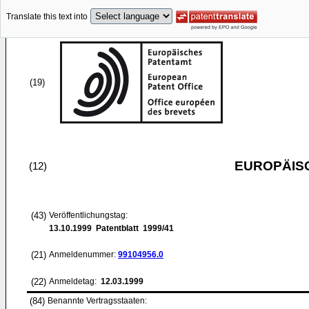
Translate this text into
(19)
EUROPÄIS
(12)
(43)
Veröffentlichungstag:
13.10.1999
Patentblatt 1999/41
(21)
Anmeldenummer:
99104956.0
(22)
Anmeldetag:
12.03.1999
(84)
Benannte Vertragsstaaten: