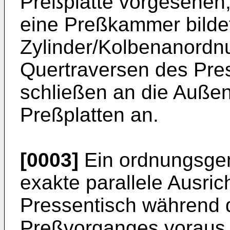
Preßplatte vorgesehen,
eine Preßkammer bildet
Zylinder/Kolbenanordn
Quertraversen des Pres
schließen an die Außen
Preßplatten an.
[0003]
Ein ordnungsgem
exakte parallele Ausri
Pressentisch während
Preßvorganges voraus. 