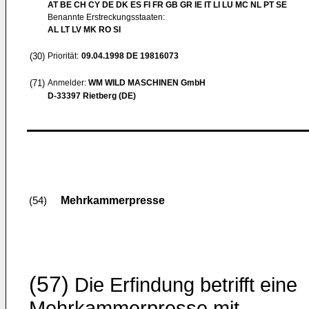
AT BE CH CY DE DK ES FI FR GB GR IE IT LI LU MC NL PT SE
Benannte Erstreckungsstaaten:
AL LT LV MK RO SI
(30)
Priorität:
09.04.1998
DE 19816073
(71)
Anmelder:
WM WILD MASCHINEN GmbH
D-33397 Rietberg (DE)
Mehrkammerpresse
(54)
(57)
Die Erfindung betrifft eine
Mehrkammerpresse mit