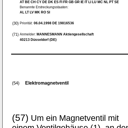
AT BE CH CY DE DK ES FI FR GB GR IE IT LI LU MC NL PT SE
Benannte Erstreckungsstaaten:
AL LT LV MK RO SI
(30)
Priorität:
06.04.1998
DE 19816536
(71)
Anmelder:
MANNESMANN Aktiengesellschaft
40213 Düsseldorf (DE)
Elektromagnetventil
(54)
(57)
Um ein Magnetventil mit
einem Ventilgehäuse (1), an d