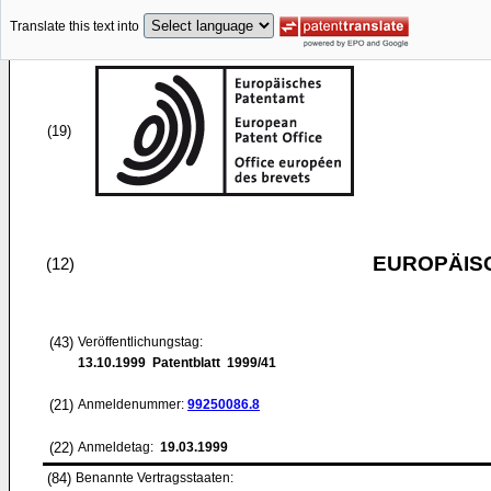
Translate this text into
(19)
EUROPÄIS
(12)
(43)
Veröffentlichungstag:
13.10.1999
Patentblatt 1999/41
(21)
Anmeldenummer:
99250086.8
(22)
Anmeldetag:
19.03.1999
(84)
Benannte Vertragsstaaten: