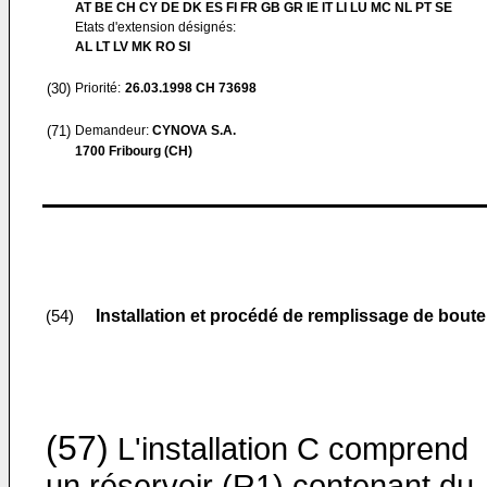
AT BE CH CY DE DK ES FI FR GB GR IE IT LI LU MC NL PT SE
Etats d'extension désignés:
AL LT LV MK RO SI
(30)
Priorité:
26.03.1998
CH 73698
(71)
Demandeur:
CYNOVA S.A.
1700 Fribourg (CH)
Installation et procédé de remplissage de boutei
(54)
(57)
L'installation C comprend
un réservoir (R1) contenant du