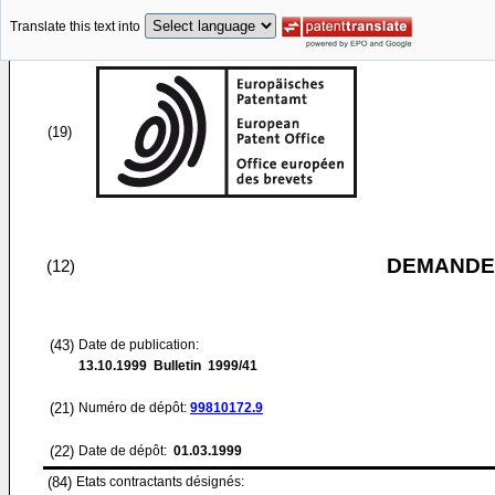
Translate this text into
(19)
DEMANDE
(12)
(43)
Date de publication:
13.10.1999
Bulletin 1999/41
(21)
Numéro de dépôt:
99810172.9
(22)
Date de dépôt:
01.03.1999
(84)
Etats contractants désignés: