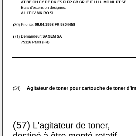
AT BE CH CY DE DK ES FI FR GB GR IE IT LI LU MC NL PT SE
Etats d'extension désignés:
AL LT LV MK RO SI
(30)
Priorité:
09.04.1998
FR 9804458
(71)
Demandeur:
SAGEM SA
75116 Paris (FR)
Agitateur de toner pour cartouche de toner d'i
(54)
(57)
L'agitateur de toner,
destiné à être monté rotatif