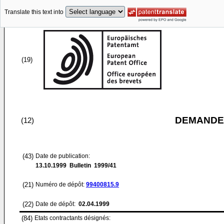
Translate this text into
(19)
DEMANDE
(12)
(43)
Date de publication:
13.10.1999
Bulletin 1999/41
(21)
Numéro de dépôt:
99400815.9
(22)
Date de dépôt:
02.04.1999
(84)
Etats contractants désignés: