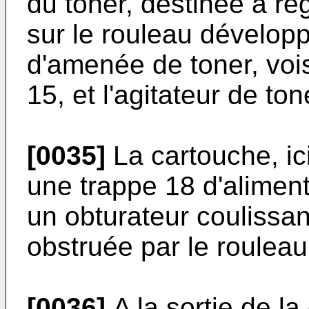
du toner, destinée à ré
sur le rouleau dévelop
d'amenée de toner, voi
15, et l'agitateur de t
[0035]
La cartouche, i
une trappe 18 d'aliment
un obturateur coulissan
obstruée par le roulea
[0036]
A la sortie de l