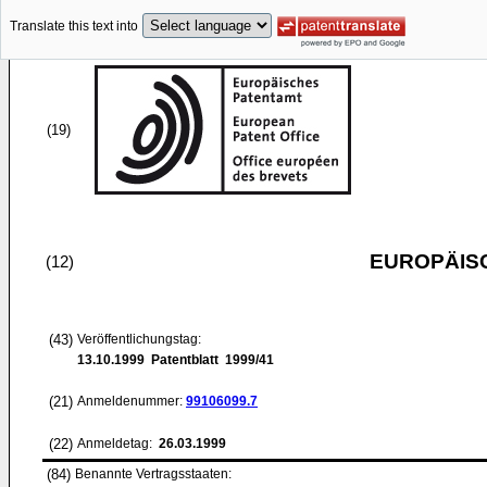
Translate this text into
(19)
EUROPÄIS
(12)
(43)
Veröffentlichungstag:
13.10.1999
Patentblatt 1999/41
(21)
Anmeldenummer:
99106099.7
(22)
Anmeldetag:
26.03.1999
(84)
Benannte Vertragsstaaten: