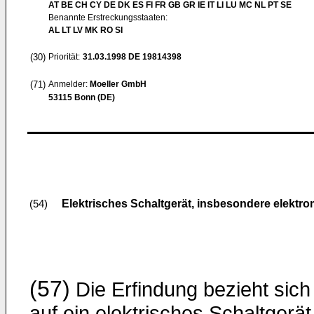
AT BE CH CY DE DK ES FI FR GB GR IE IT LI LU MC NL PT SE
Benannte Erstreckungsstaaten:
AL LT LV MK RO SI
(30)
Priorität:
31.03.1998
DE 19814398
(71)
Anmelder:
Moeller GmbH
53115 Bonn (DE)
Elektrisches Schaltgerät, insbesondere elektr
(54)
(57)
Die Erfindung bezieht sich
auf ein elektrisches Schaltgerät