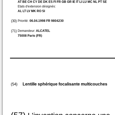
AT BE CH CY DE DK ES FI FR GB GR IE IT LI LU MC NL PT SE
Etats d'extension désignés:
AL LT LV MK RO SI
(30)
Priorité:
06.04.1998
FR 9804230
(71)
Demandeur:
ALCATEL
75008 Paris (FR)
Lentille sphérique focalisante multicouches
(54)