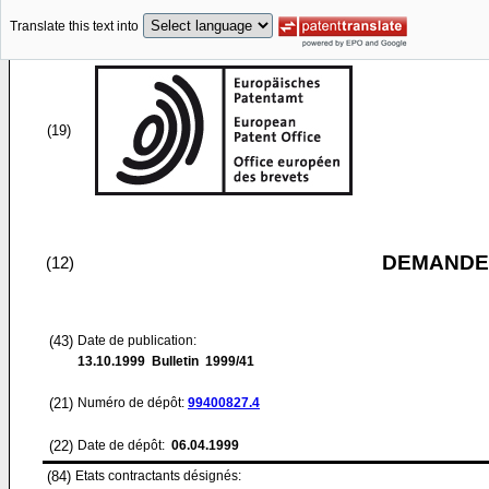
Translate this text into
(19)
DEMANDE
(12)
(43)
Date de publication:
13.10.1999
Bulletin 1999/41
(21)
Numéro de dépôt:
99400827.4
(22)
Date de dépôt:
06.04.1999
(84)
Etats contractants désignés: