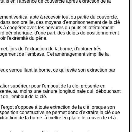
tifs en l'absence de couvercle après extraction de la
ement vertical apte à recevoir tout ou partie du couvercle,
us, dans son oreille, des moyens d'emprisonnement de la clé
es à coopérer avec les nervures du puits et latéralement
bord périphérique, d'une part, des doigts de positionnement
oir l'extrémité du pêne.
et, lors de l'extraction de la borne, d'obturer très
 logement de l'embase. Cet aménagement simplifie la
eux verrouillant la borne, ce qui évite son extraction par
alier supérieur pour l'embout de la clé, présente en
résente, au moins une rainure longitudinale qui, débouchant
 de l'embout de la clé.
l'ergot s'oppose à toute extraction de la clé lorsque son
position constructive ne permet donc d'extraire la clé que
traction de la borne, à mettre en place le couvercle et à