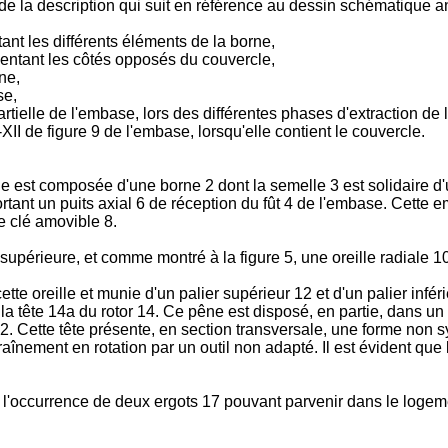
 de la description qui suit en référence au dessin schématique a
ant les différents éléments de la borne,
sentant les côtés opposés du couvercle,
ne,
se,
tielle de l'embase, lors des différentes phases d'extraction de 
II de figure 9 de l'embase, lorsqu'elle contient le couvercle.
 est composée d'une borne 2 dont la semelle 3 est solidaire d'un 
rtant un puits axial 6 de réception du fût 4 de l'embase. Cette 
e clé amovible 8.
upérieure, et comme montré à la figure 5, une oreille radiale 10 s
te oreille et munie d'un palier supérieur 12 et d'un palier infé
ar la tête 14a du rotor 14. Ce pêne est disposé, en partie, dans 
r 12. Cette tête présente, en section transversale, une forme no
aînement en rotation par un outil non adapté. Il est évident que 
n l'occurrence de deux ergots 17 pouvant parvenir dans le logeme