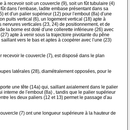
 recevoir soit un couvercle (9), soit un fût tubulaire (4)
u fût dans l'embase, ladite embase présentant dans sa
15) et d'un palier supérieur (12) pour l'embout (8a) d'une
n puits vertical (6), un logement vertical (18) apte à
des nervures verticales (23, 24) de positionnement, et de
de la borne est doté d'une collerette inférieure (26) avec
 (27) apte à venir sous la trajectoire pivotante du pêne
saillant vers le bas et aptes à coopérer avec l'une (23)
 recevoir le couvercle (7), est disposé dans le plan
oupes latérales (28), diamétralement opposées, pour le
porte une tête (14a) qui, saillant axialement dans le palier
 interne de l'embout (8a) , tandis que le palier supérieur
ntre les deux paliers (12 et 13) permet le passage d'au
ouvercle (7) ont une longueur supérieure à la hauteur de