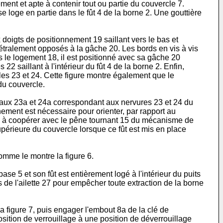
ent et apte à contenir tout ou partie du couvercle 7.
e loge en partie dans le fût 4 de la borne 2. Une gouttière
doigts de positionnement 19 saillant vers le bas et
métralement opposés à la gâche 20. Les bords en vis à vis
s le logement 18, il est positionné avec sa gâche 20
2 saillant à l'intérieur du fût 4 de la borne 2. Enfin,
ales 23 et 24. Cette figure montre également que le
du couvercle.
adiaux 23a et 24a correspondant aux nervures 23 et 24 du
nement est nécessaire pour orienter, par rapport au
tinée à coopérer avec le pêne tournant 15 du mécanisme de
upérieure du couvercle lorsque ce fût est mis en place
mme le montre la figure 6.
se 5 et son fût est entièrement logé à l'intérieur du puits
s de l'ailette 27 pour empêcher toute extraction de la borne
a figure 7, puis engager l'embout 8a de la clé de
sition de verrouillage à une position de déverrouillage