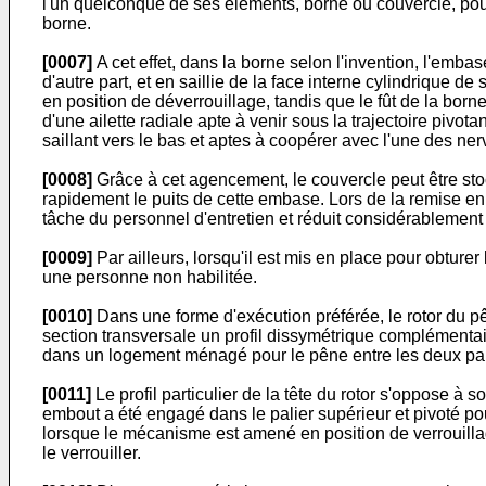
l'un quelconque de ses éléments, borne ou couvercle, pour
borne.
[0007]
A cet effet, dans la borne selon l'invention, l'embas
d'autre part, et en saillie de la face interne cylindrique 
en position de déverrouillage, tandis que le fût de la born
d'une ailette radiale apte à venir sous la trajectoire pivo
saillant vers le bas et aptes à coopérer avec l'une des nerv
[0008]
Grâce à cet agencement, le couvercle peut être stocké 
rapidement le puits de cette embase. Lors de la remise e
tâche du personnel d'entretien et réduit considérablement 
[0009]
Par ailleurs, lorsqu'il est mis en place pour obturer
une personne non habilitée.
[0010]
Dans une forme d'exécution préférée, le rotor du pê
section transversale un profil dissymétrique complémentair
dans un logement ménagé pour le pêne entre les deux palie
[0011]
Le profil particulier de la tête du rotor s'oppose à
embout a été engagé dans le palier supérieur et pivoté po
lorsque le mécanisme est amené en position de verrouillage
le verrouiller.