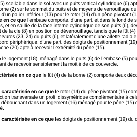
ellable dans le sol avec un puits vertical cylindrique (6) apte à
 borne (2) sur le sommet du puits et de moyens de verrouillage d
 d'un palier inférieur (13) pour le rotor (14) d'un pêne pivotant (
e en ce que
l'embase comporte, d'une part, et dans le fond de so
us, et en saillie de la face interne cylindrique de son puits (6), 
 la clé (8) en position de déverrouillage, tandis que le fût (4) 
vures (23, 24) du puits (6), et latéralement d'une ailette radiale
bord périphérique, d'une part. des doigts de positionnement (19) 
gâche (20) apte à recevoir l'extrémité du pêne (15).
e
le logement (18). ménagé dans le puits (6) de l'embase (5) pour
ant de recevoir sensiblement la moitié de ce couvercle.
ctérisée en ce que
le fût (4) de la borne (2) comporte deux déc
,
caractérisée en ce que
le rotor (14) du pêne pivotant (15) com
ction transversale un profil dissymétrique complémentaire à celui
i, débouchant dans un logement (16) ménagé pour le pêne (15) e
é.
,
caractérisée en ce que
les doigts de positionnement (19) du c