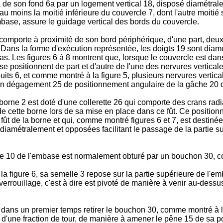
 de son fond 6a par un logement vertical 18, disposé diamétralem
 moins la moitié inférieure du couvercle 7, dont l'autre moitié s
mbase, assure le guidage vertical des bords du couvercle.
comporte à proximité de son bord périphérique, d'une part, deux 
. Dans la forme d'exécution représentée, les doigts 19 sont dia
s. Les figures 6 à 8 montrent que, lorsque le couvercle est dan
positionnent de part et d'autre de l'une des nervures verticales 2
puits 6, et comme montré à la figure 5, plusieurs nervures vertic
un dégagement 25 de positionnement angulaire de la gâche 20 
a borne 2 est doté d'une collerette 26 qui comporte des crans r
de cette borne lors de sa mise en place dans ce fût. Ce position
 du fût de la borne et qui, comme montré figures 6 et 7, est des
, diamétralement et opposées facilitant le passage de la partie s
le 10 de l'embase est normalement obturé par un bouchon 30, co
 figure 6, sa semelle 3 repose sur la partie supérieure de l'emba
errouillage, c'est à dire est pivoté de manière à venir au-dessu
aut dans un premier temps retirer le bouchon 30, comme montré à l
 d'une fraction de tour, de manière à amener le pêne 15 de sa po