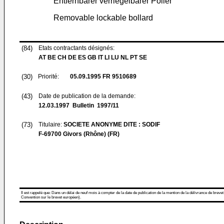
Entfernbarer verriegelbarer Poller
Removable lockable bollard
(84)
Etats contractants désignés:
AT BE CH DE ES GB IT LI LU NL PT SE
(30)
Priorité:
05.09.1995
FR 9510689
(43)
Date de publication de la demande:
12.03.1997
Bulletin 1997/11
(73)
Titulaire:
SOCIETE ANONYME DITE : SODIF
F-69700 Givors (Rhône) (FR)
Il est rappelé que: Dans un délai de neuf mois à compter de la date de publication de la mention de la délivrance de brevet
Convention sur le brevet européen).