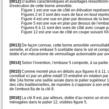
[0012]
D'autres caractéristiques et avantages ressortiront
d'exécution de cette borne amovible.
Figure 1 est une vue de côté en élévation représent
Figures 2 et 3 sont des vues de face en bout repré
Figure 4 est une vue en plan par dessous de la bor
Figure 5 est une vue en plan par dessus de l'emba
Figures 6 à 11 sont des vues de côté avec coupe par
Figure 12 est une vue de côté en coupe suivant XII-X
[0013]
De façon connue, cette borne amovible verrouillable
semelle, et d'une embase 5 scellable dans le sol et compo
dotée d'un mécanisme de verrouillage actionnable par un
[0014]
Selon l'invention, l'embase 5 comporte, à sa partie s
[0015]
Comme montré plus en détails aux figures 6 à 11, cet
constitué ici par un pêne rotatif 15 entraîné en rotation p
tête 14a forme une saillie axiale dans le palier supérieu
des clés traditionnelles, de manière à s'opposer à son entr
de l'embout 8a de la clé 8.
[0016]
La clé 8 est, par ailleurs, dotée d'au moins un et e
ménagées dans le palier 12, visibles figure 5.