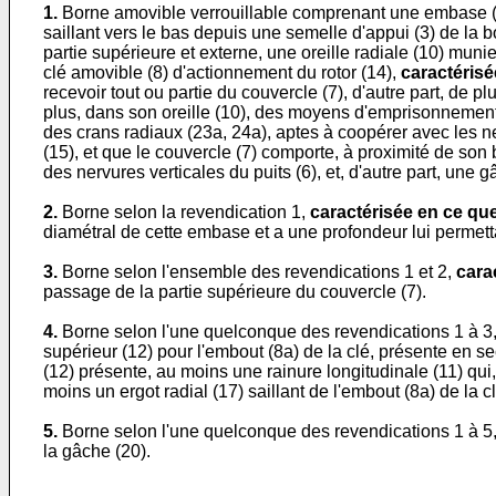
1.
Borne amovible verrouillable comprenant une embase (5) sc
saillant vers le bas depuis une semelle d'appui (3) de la
partie supérieure et externe, une oreille radiale (10) munie
clé amovible (8) d'actionnement du rotor (14),
caractérisé
recevoir tout ou partie du couvercle (7), d'autre part, de pl
plus, dans son oreille (10), des moyens d'emprisonnement de
des crans radiaux (23a, 24a), aptes à coopérer avec les ner
(15), et que le couvercle (7) comporte, à proximité de son 
des nervures verticales du puits (6), et, d'autre part, une 
2.
Borne selon la revendication 1,
caractérisée en ce qu
diamétral de cette embase et a une profondeur lui permett
3.
Borne selon l'ensemble des revendications 1 et 2,
cara
passage de la partie supérieure du couvercle (7).
4.
Borne selon l'une quelconque des revendications 1 à 3
supérieur (12) pour l'embout (8a) de la clé, présente en se
(12) présente, au moins une rainure longitudinale (11) qu
moins un ergot radial (17) saillant de l'embout (8a) de la cl
5.
Borne selon l'une quelconque des revendications 1 à 5
la gâche (20).