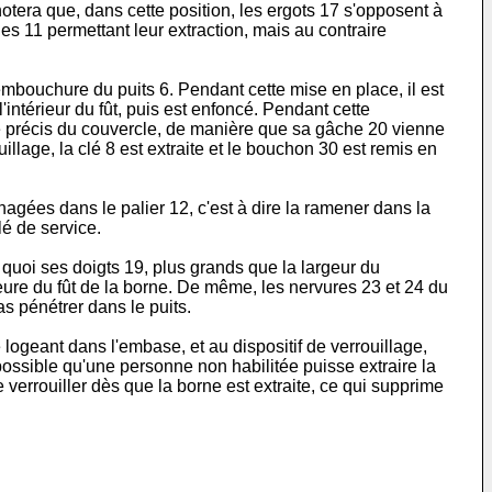
notera que, dans cette position, les ergots 17 s'opposent à
les 11 permettant leur extraction, mais au contraire
'embouchure du puits 6. Pendant cette mise en place, il est
intérieur du fût, puis est enfoncé. Pendant cette
e précis du couvercle, de manière que sa gâche 20 vienne
llage, la clé 8 est extraite et le bouchon 30 est remis en
nagées dans le palier 12, c'est à dire la ramener dans la
lé de service.
 quoi ses doigts 19, plus grands que la largeur du
ure du fût de la borne. De même, les nervures 23 et 24 du
as pénétrer dans le puits.
 logeant dans l'embase, et au dispositif de verrouillage,
ossible qu'une personne non habilitée puisse extraire la
 verrouiller dès que la borne est extraite, ce qui supprime