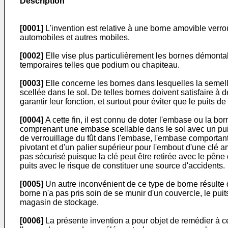
Description
[0001]
L'invention est relative à une borne amovible verrou
automobiles et autres mobiles.
[0002]
Elle vise plus particulièrement les bornes démontab
temporaires telles que podium ou chapiteau.
[0003]
Elle concerne les bornes dans lesquelles la semelle
scellée dans le sol. De telles bornes doivent satisfaire à 
garantir leur fonction, et surtout pour éviter que le puits 
[0004]
A cette fin, il est connu de doter l'embase ou la 
comprenant une embase scellable dans le sol avec un puits 
de verrouillage du fût dans l'embase, l'embase comportant, 
pivotant et d'un palier supérieur pour l'embout d'une clé a
pas sécurisé puisque la clé peut être retirée avec le pêne 
puits avec le risque de constituer une source d'accidents.
[0005]
Un autre inconvénient de ce type de borne résulte d
borne n'a pas pris soin de se munir d'un couvercle, le p
magasin de stockage.
[0006]
La présente invention a pour objet de remédier à 