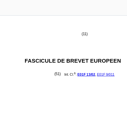
(11)
FASCICULE DE BREVET EUROPEEN
(51)
6
Int. Cl.
:
E01F
13/02
,
E01F
9/011