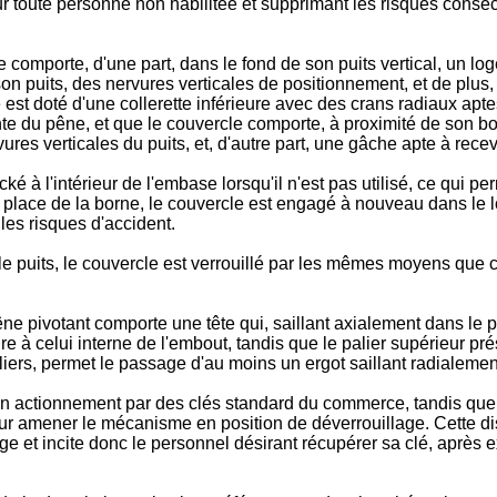
 toute personne non habilitée et supprimant les risques consécu
e comporte, d'une part, dans le fond de son puits vertical, un log
de son puits, des nervures verticales de positionnement, et de pl
e est doté d'une collerette inférieure avec des crans radiaux apt
tante du pêne, et que le couvercle comporte, à proximité de son 
ures verticales du puits, et, d'autre part, une gâche apte à recev
à l'intérieur de l'embase lorsqu'il n'est pas utilisé, ce qui perm
n place de la borne, le couvercle est engagé à nouveau dans le
les risques d'accident.
 le puits, le couvercle est verrouillé par les mêmes moyens que c
ne pivotant comporte une tête qui, saillant axialement dans le p
e à celui interne de l'embout, tandis que le palier supérieur p
rs, permet le passage d'au moins un ergot saillant radialement
 son actionnement par des clés standard du commerce, tandis que 
ur amener le mécanisme en position de déverrouillage. Cette dis
 et incite donc le personnel désirant récupérer sa clé, après ex