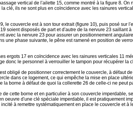
passage vertical de l'ailette 15, comme montré à la figure 8. On 
 la clé, ils ne sont plus en coïncidence avec les rainures vertica
 le couvercle est à son tour extrait (figure 10), puis posé sur l
soient disposés de part et d'autre de la nervure 23 saillant à l'
nt avec la nervure 23 pour assurer un positionnement angulair
ns une phase suivante, le pêne est ramené en position de verroui
 ses ergots 17 en coïncidence avec les rainures verticales 11 mé
ige donc le personnel à verrouiller le tampon pour récupérer la c
est obligé de positionner correctement le couvercle, à défaut de
cle dans ce logement, ce qui empêche la mise en place ultérie
e la borne à défaut de quoi la collerette 26 de celle-ci ne peut p
re de cette borne et en particulier à son couvercle imperdable, se
n oeuvre d'une clé spéciale imperdable, il est pratiquement imp
 incité à remettre systématiquement en place le couvercle et à le