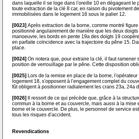
dans laquelle il se loge dans l'oreille 10 en dégageant le 
toute extraction de la clé 8 car, en raison du pivotement de
immobilisées dans le logement 16 sous le palier 12.
[0023]
Après extraction de la borne, comme montré figure 9,
positionné angulairement de manière que les deux doigts 19 
manoeuvre, les bords en pente 19a des doigts 19 coopère
en parfaite coïncidence avec la trajectoire du pêne 15. Da
place.
[0024]
On notera que, pour extraire la clé, il faut ramener
position de verrouillage par le pêne. Cette disposition obl
[0025]
Lors de la remise en place de la borne, l'opérateur 
logement 18, s'opposent à l'engagement complet du couver
fût obligent à positionner radialement les crans 23a, 24a d
[0026]
Il ressort de ce qui précède que, grâce à la structu
commun à la borne et au couvercle, mais aussi à la mise e
borne et le couvercle. De plus, le personnel de service est
tous les risques d'accident.
Revendications