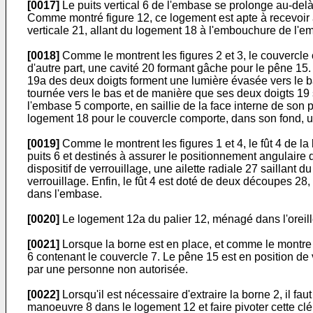
[0017]
Le puits vertical 6 de l'embase se prolonge au-delà
Comme montré figure 12, ce logement est apte à recevoir au
verticale 21, allant du logement 18 à l'embouchure de l'e
[0018]
Comme le montrent les figures 2 et 3, le couvercle 
d'autre part, une cavité 20 formant gâche pour le pêne 15
19a des deux doigts forment une lumière évasée vers le ba
tournée vers le bas et de manière que ses deux doigts 19 se 
l'embase 5 comporte, en saillie de la face interne de son 
logement 18 pour le couvercle comporte, dans son fond, 
[0019]
Comme le montrent les figures 1 et 4, le fût 4 de l
puits 6 et destinés à assurer le positionnement angulaire 
dispositif de verrouillage, une ailette radiale 27 saillant
verrouillage. Enfin, le fût 4 est doté de deux découpes 28
dans l'embase.
[0020]
Le logement 12a du palier 12, ménagé dans l'oreil
[0021]
Lorsque la borne est en place, et comme le montre la
6 contenant le couvercle 7. Le pêne 15 est en position de v
par une personne non autorisée.
[0022]
Lorsqu'il est nécessaire d'extraire la borne 2, il f
manoeuvre 8 dans le logement 12 et faire pivoter cette clé