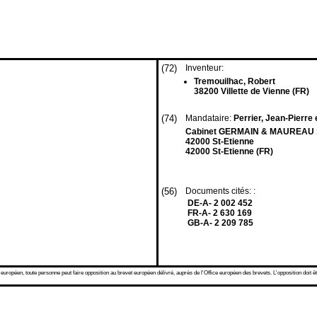
(72)
Inventeur:
Tremouilhac, Robert
38200 Villette de Vienne (FR)
(74)
Mandataire:
Perrier, Jean-Pierre e
Cabinet GERMAIN & MAUREAU 12
42000 St-Etienne
42000 St-Etienne (FR)
(56)
Documents cités: :
DE-A- 2 002 452
FR-A- 2 630 169
GB-A- 2 209 785
 européen, toute personne peut faire opposition au brevet européen délivré, auprès de l'Office européen des brevets. L'opposition doit êt