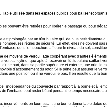
illable utilisée dans les espaces publics pour baliser et organis
les pouvant être retirées pour libérer le passage ou pour dégag
 est prolongée par un fûttubulaire qui, de plus petit diamètre 
de nombreuses règles de sécurité. En effet, elles ne doivent pas
de l'embase, dont l'embouchure affleure le niveau du sol, constit
borne de moyens de verrouillage coopérant avec d'autres élément
vertical cylindrique apte à recevoir un fût tubulaire saillant 
d'une part, dans sa partie supérieure et externe, une oriel le ra
movible d'actionnement du rotor. Si le pêne peut assurer le verro
dans une position où il ne verrouille pas. Il en résulte que la bo
e l'indépendance du couvercle par rapport à la borne et à l'embas
uits de l'embase peut rester béant pendant le temps nécessaire 
ces inconvénients en fournissant une borne démontable dotée d