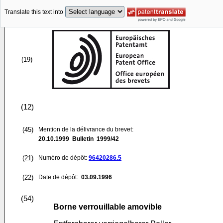
Translate this text into
(19)
(12)
(45)
Mention de la délivrance du brevet:
20.10.1999
Bulletin 1999/42
(21)
Numéro de dépôt:
96420286.5
(22)
Date de dépôt:
03.09.1996
(54)
Borne verrouillable amovible