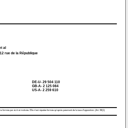
t al
 rue de la République
DE-U- 29 504 110
GB-A- 2 125 084
US-A- 2 259 610
re formée par écrit et motivée. Elle n'est réputée formée qu'après paiement de la taxe d'opposition. (Art. 99(1)