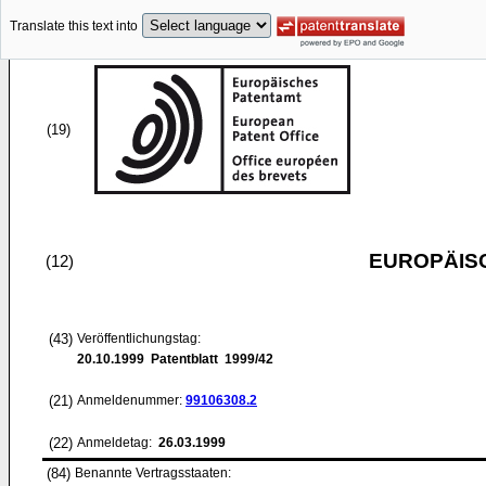
Translate this text into
(19)
EUROPÄIS
(12)
(43)
Veröffentlichungstag:
20.10.1999
Patentblatt 1999/42
(21)
Anmeldenummer:
99106308.2
(22)
Anmeldetag:
26.03.1999
(84)
Benannte Vertragsstaaten: