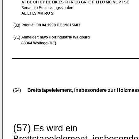
AT BE CH CY DE DK ES FI FR GB GR IE IT LI LU MC NL PT SE
Benannte Erstreckungsstaaten:
AL LT LV MK RO SI
(30)
Priorität:
08.04.1998
DE 19815683
(71)
Anmelder:
hiwo Holzindustrie Waldburg
88364 Wolfegg (DE)
Brettstapelelement, insbesondere zur Holzmas
(54)
(57)
Es wird ein
Brettstapelelement, insbesonde