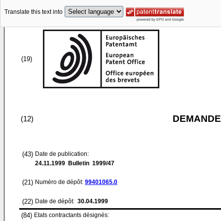
Translate this text into
(19)
DEMANDE
(12)
(43)
Date de publication:
24.11.1999
Bulletin 1999/47
(21)
Numéro de dépôt:
99401065.0
(22)
Date de dépôt:
30.04.1999
(84)
Etats contractants désignés: