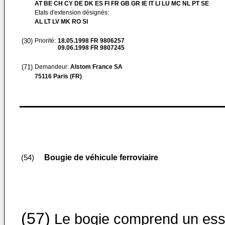
AT BE CH CY DE DK ES FI FR GB GR IE IT LI LU MC NL PT SE
Etats d'extension désignés:
AL LT LV MK RO SI
(30)
Priorité:
18.05.1998
FR 9806257
09.06.1998
FR 9807245
(71)
Demandeur:
Alstom France SA
75116 Paris (FR)
Bougie de véhicule ferroviaire
(54)
(57)
Le bogie comprend un ess