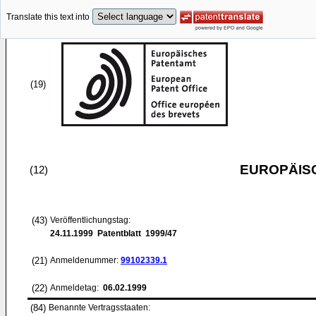
Translate this text into
(19)
EUROPÄIS
(12)
(43)
Veröffentlichungstag:
24.11.1999
Patentblatt 1999/47
(21)
Anmeldenummer:
99102339.1
(22)
Anmeldetag:
06.02.1999
(84)
Benannte Vertragsstaaten: