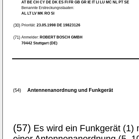
AT BE CH CY DE DK ES FI FR GB GR IE IT LI LU MC NL PT SE
Benannte Erstreckungsstaaten:
AL LT LV MK RO SI
(30)
Priorität:
23.05.1998
DE 19823126
(71)
Anmelder:
ROBERT BOSCH GMBH
70442 Stuttgart (DE)
Antennenanordnung und Funkgerät
(54)
(57)
Es wird ein Funkgerät (1) 
einer Antennenanordnung (5, 1