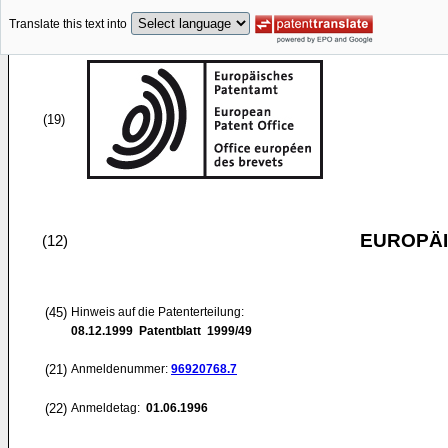
Translate this text into
(19)
EUROPÄI
(12)
(45)
Hinweis auf die Patenterteilung:
08.12.1999
Patentblatt 1999/49
(21)
Anmeldenummer:
96920768.7
(22)
Anmeldetag:
01.06.1996