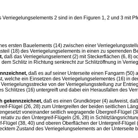
rriegelungselements 2 sind in den Figuren 1, 2 und 3 mit Pf
ines ersten Bauelements (14) zwischen einer Verriegelungsstell
ungsteil (18) des Verriegelungselements in einen zu sperrende
t,
daß das Verriegelungselement (2) mit Steckerflächen (6, 8) 
em Schlitz in Richtung senkrecht zur Schlitzöffnung in Verriege
nnzeichnet,
daß es auf seiner Unterseite einen Fangarm (50) 
st, welche ein Einsetzen des Verriegelungselementes (16) in de
ie Verriegelungsstrecke von der Verriegelungsstellung zur Entri
s Schlitzes (16) untergreift und dabei ein Herausfallen des Ve
h gekennzeichnet,
daß es einen Grundkörper (4) aufweist, daß
if-Flügel (26, 28) zum Untergreifen der beiden seitlichen Längs
engesetzt voneinander seitlich wegragende Übergreif-Flügel (3
) relativ zu den Üntergreif-Flügeln (26, 28) in Schlitzlängsricht
Flügel (38, 40) und oberen Oberflächen der Untergreif-Flügel (
ecktem Zustand des Verriegelungselements an der Unterseite b