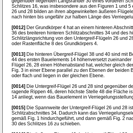
gegenüber liegenden Längsränder 30 eines vorderen Schlitza
Schlitzes 16, was insbesondere aus den Figuren 1 und 5 er
26 und 28 bilden an ihren abgewinkelten äußeren Flügelen
nach hinten bis ungefähr zur halben Länge des Verriegel
[0012]
Der Grundkörper 4 hat an einem hinteren Abschnit
36 des breiteren hinteren Schlitzabschnittes 34 und des 
Schlitzlängsrichtung von den Untergreif-Flügeln 26 und 2
oder Rastenfläche 8 des Grundkörpers 4.
[0013]
Die hinteren Übergreif-Flügel 38 und 40 sind mit B
44 des ersten Bauelements 14 höhenversetzt zueinander a
Flügel 26, 28 einen Höhenabstand hat, welcher gleich der
Fig. 3 in einer Ebene parallel zu den Ebenen der beiden
oder flach und liegen in der gleichen Ebene.
[0014]
Die Untergreif-Flügel 26 und 28 sind gegenüber 
ragende Rippen 46, deren höchste Stelle 48 die Fläche is
14 anliegt, wenn das Bauelement in Verriegelungsstellung 
[0015]
Die Spannweite der Untergreif-Flügel 26 und 28 ist
Schlitzabschnittes 34. Dadurch kann das Verriegelungsele
gemäß Fig. 1 hindurchgeführt, und dann gemäß Fig. 2 na
30 des Schlitzes 16 zu schieben.