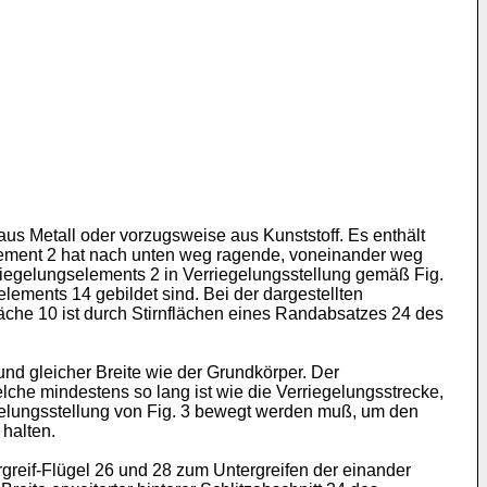
s Metall oder vorzugsweise aus Kunststoff. Es enthält
element 2 hat nach unten weg ragende, voneinander weg
iegelungselements 2 in Verriegelungsstellung gemäß Fig.
lements 14 gebildet sind. Bei der dargestellten
läche 10 ist durch Stirnflächen eines Randabsatzes 24 des
und gleicher Breite wie der Grundkörper. Der
elche mindestens so lang ist wie die Verriegelungsstrecke,
egelungsstellung von Fig. 3 bewegt werden muß, um den
halten.
greif-Flügel 26 und 28 zum Untergreifen der einander