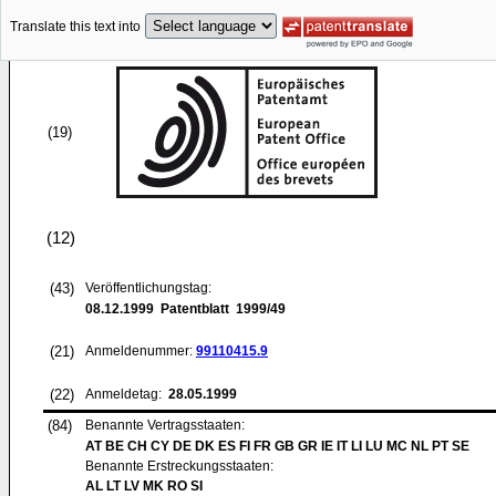
Translate this text into
(19)
(12)
(43)
Veröffentlichungstag:
08.12.1999
Patentblatt 1999/49
(21)
Anmeldenummer:
99110415.9
(22)
Anmeldetag:
28.05.1999
(84)
Benannte Vertragsstaaten:
AT BE CH CY DE DK ES FI FR GB GR IE IT LI LU MC NL PT SE
Benannte Erstreckungsstaaten:
AL LT LV MK RO SI