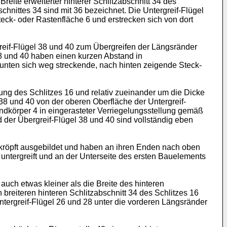
reite erweiterter hinterer Schlitzabschnitt 34 des
chnittes 34 sind mit 36 bezeichnet. Die Untergreif-Flügel
eck- oder Rastenfläche 6 und erstrecken sich von dort
reif-Flügel 38 und 40 zum Übergreifen der Längsränder
38 und 40 haben einen kurzen Abstand in
h unten sich weg streckende, nach hinten zeigende Steck-
tung des Schlitzes 16 und relativ zueinander um die Dicke
38 und 40 von der oberen Oberfläche der Untergreif-
undkörper 4 in eingerasteter Verriegelungsstellung gemäß
 der Übergreif-Flügel 38 und 40 sind vollständig eben
kröpft ausgebildet und haben an ihren Enden nach oben
 untergreift und an der Unterseite des ersten Bauelements
auch etwas kleiner als die Breite des hinteren
breiteren hinteren Schlitzabschnitt 34 des Schlitzes 16
ergreif-Flügel 26 und 28 unter die vorderen Längsränder