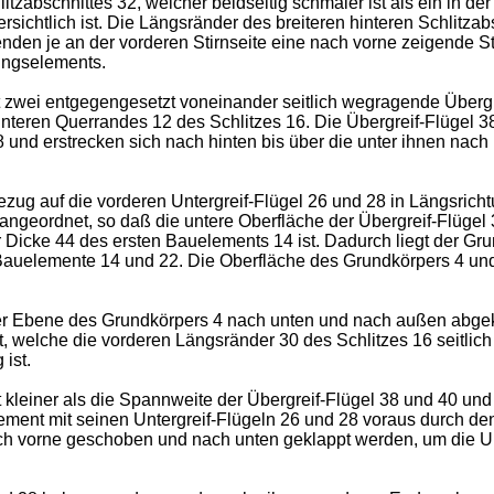
bschnittes 32, welcher beidseitig schmäler ist als ein in der B
sichtlich ist. Die Längsränder des breiteren hinteren Schlitzabs
den je an der vorderen Stirnseite eine nach vorne zeigende St
ungselements.
t zwei entgegengesetzt voneinander seitlich wegragende Überg
hinteren Querrandes 12 des Schlitzes 16. Die Übergreif-Flügel 
8 und erstrecken sich nach hinten bis über die unter ihnen nac
ezug auf die vorderen Untergreif-Flügel 26 und 28 in Längsrich
ngeordnet, so daß die untere Oberfläche der Übergreif-Flügel 
 Dicke 44 des ersten Bauelements 14 ist. Dadurch liegt der Gr
 Bauelemente 14 und 22. Die Oberfläche des Grundkörpers 4 und
der Ebene des Grundkörpers 4 nach unten und nach außen abge
t, welche die vorderen Längsränder 30 des Schlitzes 16 seitlich
ist.
 kleiner als die Spannweite der Übergreif-Flügel 38 und 40 und 
ment mit seinen Untergreif-Flügeln 26 und 28 voraus durch den 
ch vorne geschoben und nach unten geklappt werden, um die Unt