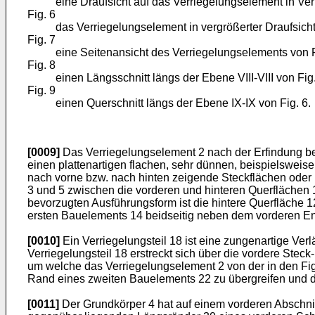
eine Draufsicht auf das Verriegelungselement in Ve
Fig. 6
das Verriegelungselement in vergrößerter Draufsich
Fig. 7
eine Seitenansicht des Verriegelungselements von F
Fig. 8
einen Längsschnitt längs der Ebene VIII-VIII von Fig
Fig. 9
einen Querschnitt längs der Ebene IX-IX von Fig. 6.
[0009]
Das Verriegelungselement 2 nach der Erfindung be
einen plattenartigen flachen, sehr dünnen, beispielswei
nach vorne bzw. nach hinten zeigende Steckflächen oder
3 und 5 zwischen die vorderen und hinteren Querflächen 1
bevorzugten Ausführungsform ist die hintere Querfläche 1
ersten Bauelements 14 beidseitig neben dem vorderen End
[0010]
Ein Verriegelungsteil 18 ist eine zungenartige Ver
Verriegelungsteil 18 erstreckt sich über die vordere Stec
um welche das Verriegelungselement 2 von der in den Fig
Rand eines zweiten Bauelements 22 zu übergreifen und d
[0011]
Der Grundkörper 4 hat auf einem vorderen Abschnit