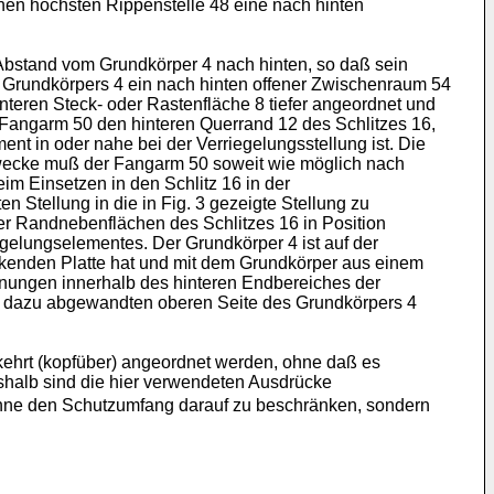
en höchsten Rippenstelle 48 eine nach hinten
Abstand vom Grundkörper 4 nach hinten, so daß sein
 Grundkörpers 4 ein nach hinten offener Zwischenraum 54
interen Steck- oder Rastenfläche 8 tiefer angeordnet und
r Fangarm 50 den hinteren Querrand 12 des Schlitzes 16,
nt in oder nahe bei der Verriegelungsstellung ist. Die
Zwecke muß der Fangarm 50 soweit wie möglich nach
im Einsetzen in den Schlitz 16 in der
 Stellung in die in Fig. 3 gezeigte Stellung zu
er Randnebenflächen des Schlitzes 16 in Position
gelungselementes. Der Grundkörper 4 ist auf der
eckenden Platte hat und mit dem Grundkörper aus einem
hnungen innerhalb des hinteren Endbereiches der
der dazu abgewandten oberen Seite des Grundkörpers 4
kehrt (kopfüber) angeordnet werden, ohne daß es
Deshalb sind die hier verwendeten Ausdrücke
t, ohne den Schutzumfang darauf zu beschränken, sondern