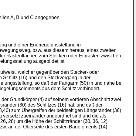
eilen A, B und C angegeben.
ung und einer Endriegelunsstellung in
n Bewegungsweg, bzw. aus diesem heraus, eines zweiten
oder Rastenflächen zum Stecken oder Einrasten zwischen
lungsstellung ausgebildet ist.
aufweist, welcher gegenüber den Stecker- oder
n Schlitz (16) und den Steckvorgang in der
egelungsstellung, so daß der Fangarm (50) in und nahe bei
rriegelungselements aus dem Schlitz verhindert.
 der Grundkörper (4) auf seinem vorderen Abschnitt zwei
ränder (30) des Schlitzes (16) hat, und daß der
8,40) zum Übergreifen der beidseitigen Längsränder (36)
ung versetzt zueinander angeordnet sind und die als
26, 28) um die Höhe der Schlitzränder (30, 36, 12)
zw. an der Oberseite des ersten Bauelements (14)