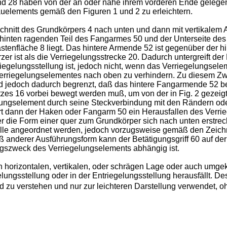
nd 28 haben von der an oder nahe ihrem vorderen Ende gelegen
elements gemäß den Figuren 1 und 2 zu erleichtern.
hnitt des Grundkörpers 4 nach unten und dann mit vertikalem 
 hinten ragenden Teil des Fangarmes 50 und der Unterseite des
Rastenfläche 8 liegt. Das hintere Armende 52 ist gegenüber der h
zer ist als die Verriegelungsstrecke 20. Dadurch untergreift de
egelungsstellung ist, jedoch nicht, wenn das Verriegelungseleme
 Verriegelungselementes nach oben zu verhindern. Zu diesem 
rd jedoch dadurch begrenzt, daß das hintere Fangarmende 52 be
zes 16 vorbei bewegt werden muß, um von der in Fig. 2 gezeigten
elungselement durch seine Steckverbindung mit den Rändern od
ert dann der Haken oder Fangarm 50 ein Herausfallen des Verrie
her die Form einer quer zum Grundkörper sich nach unten erstr
Stelle angeordnet werden, jedoch vorzugsweise gemäß den Zeic
äß anderer Ausführungsform kann der Betätigungsgriff 60 auf 
szweck des Verriegelungselements abhängig ist.
n horizontalen, vertikalen, oder schrägen Lage oder auch umge
elungsstellung oder in der Entriegelungsstellung herausfällt. 
etend zu verstehen und nur zur leichteren Darstellung verwende