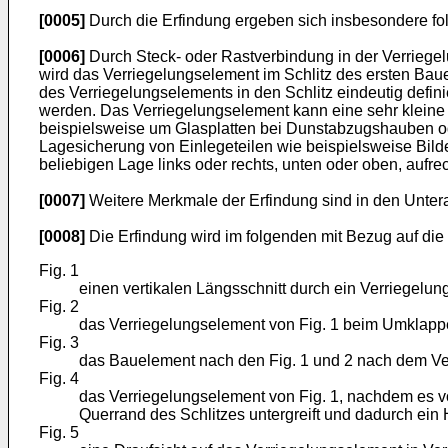
[0005]
Durch die Erfindung ergeben sich insbesondere fol
[0006]
Durch Steck- oder Rastverbindung in der Verriegelu
wird das Verriegelungselement im Schlitz des ersten Bau
des Verriegelungselements in den Schlitz eindeutig defi
werden. Das Verriegelungselement kann eine sehr kleine 
beispielsweise um Glasplatten bei Dunstabzugshauben oder
Lagesicherung von Einlegeteilen wie beispielsweise Bild
beliebigen Lage links oder rechts, unten oder oben, aufr
[0007]
Weitere Merkmale der Erfindung sind in den Unter
[0008]
Die Erfindung wird im folgenden mit Bezug auf di
Fig. 1
einen vertikalen Längsschnitt durch ein Verriegelu
Fig. 2
das Verriegelungselement von Fig. 1 beim Umklapp
Fig. 3
das Bauelement nach den Fig. 1 und 2 nach dem Verr
Fig. 4
das Verriegelungselement von Fig. 1, nachdem es vo
Querrand des Schlitzes untergreift und dadurch ein
Fig. 5