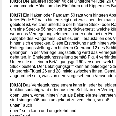
[0016]
Die äußeren Rippen 46 der Untergreif-Flügel 26 u
abnehmende Höhe, um das Einführen und Kippen des Bau
[0017]
Ein Haken oder Fangarm 50 ragt vom hinteren Absc
freies Ende 52 nach hinten zeigt und zwischen dem nach
gebildet ist, welcher unterhalb der hinteren Steck- oder 
um eine Strecke 56 nach vorne zurückversetzt, welche kür
wenn das Verriegelungselement in oder nahe bei der Entri
Aufgabe des Fangarmes 50 ist es, ein Herausfallen des
hinten sich erstrecken. Diese Erstreckung nach hinten wi
Entriegelungsstellung am hinteren Querrand 12 des Schlit
gelangen. In der Verriegelungsstellung wird das Verrieg
gehalten. In Entriegelungsstellung gemäß Fig. 4 verhind
Unterseite mit einem Betätigungsgriff 60 versehen, welc
Stück besteht. Der Betätigungsgriff kann an beliebiger 
Untergreif-Flügel 26 und 28, mittig zwischen ihnen. Gem
angeordnet sein, was von dem vorgesehenen Verwendung
[0018]
Das Verriegelungselement kann in jeder beliebige
funktionsunfähig wird oder aus dem Schlitz in der Verrieg
oben, unten, vorne, hinten" nur als Beispiele stellvertr
sind sinngemäß auch umgekehrt zu verstehen, so daß
unten" auch
oben" sein kann und umgekehrt und