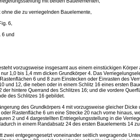
rriegelungsstellung mit beiden Bauelementen,
t ohne die zu verriegelnden Bauelemente,
ig. 6,
. 6 und
steht vorzugsweise insgesamt aus einem einstückigen Körper au
se nur 1,0 bis 1,4 mm dicken Grundkörper 4. Das Verriegelungs
 Rastenflächen 6 und 8 zum Einstecken oder Einrasten des Verr
0 und 12, die neben oder in einem Schlitz 16 eines ersten Baue
2 der hintere Querrand des Schlitzes 16; und die vordere Querf
e des Schlitzes 16 gebildet.
längerung des Grundkörpers 4 mit vorzugsweise gleicher Dicke 
k- oder Rastenfläche 6 um eine Strecke 20 nach vorne hinaus, w
uren 2 und 4 dargestellten Entriegelungsstellung in die Verri
adurch in einem Randabsatz 24 des ersten Bauelements 14 zu 
t zwei entgegengesetzt voneinander seitlich wegragende Unter