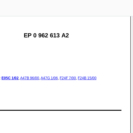
EP 0 962 613 A2
:
E05C
1/02
,
A47B
96/00
,
A47G
1/06
,
F24F
7/00
,
F24B
15/00