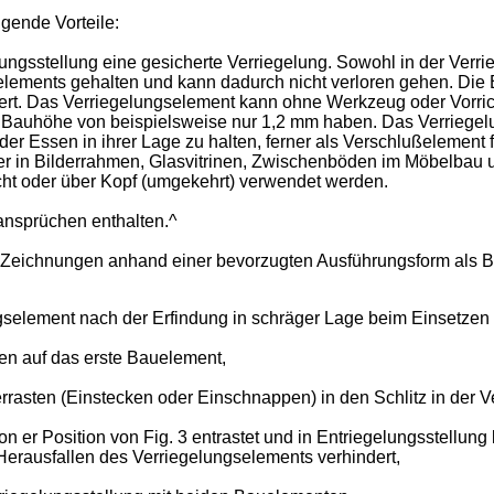
gende Vorteile:
ngsstellung eine gesicherte Verriegelung. Sowohl in der Verrie
elements gehalten und kann dadurch nicht verloren gehen. Die 
niert. Das Verriegelungselement kann ohne Werkzeug oder Vorri
Bauhöhe von beispielsweise nur 1,2 mm haben. Das Verriegelun
 Essen in ihrer Lage zu halten, ferner als Verschlußelement fü
er in Bilderrahmen, Glasvitrinen, Zwischenböden im Möbelbau 
echt oder über Kopf (umgekehrt) verwendet werden.
ansprüchen enthalten.^
e Zeichnungen anhand einer bevorzugten Ausführungsform als B
ngselement nach der Erfindung in schräger Lage beim Einsetzen 
en auf das erste Bauelement,
asten (Einstecken oder Einschnappen) in den Schlitz in der Ve
n er Position von Fig. 3 entrastet und in Entriegelungsstellun
 Herausfallen des Verriegelungselements verhindert,