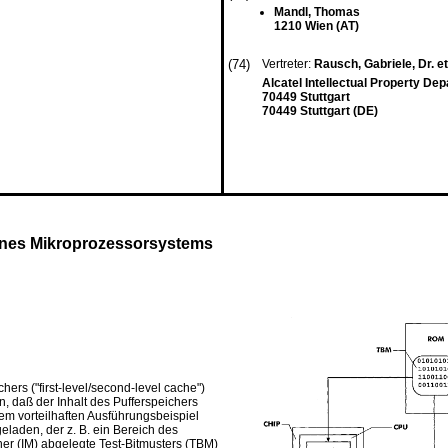
Mandl, Thomas
1210 Wien (AT)
(74)
Vertreter:
Rausch, Gabriele, Dr. et
Alcatel Intellectual Property De
70449 Stuttgart
70449 Stuttgart (DE)
eines Mikroprozessorsystems
ers ("first-level/second-level cache")
 daß der Inhalt des Pufferspeichers
em vorteilhaften Ausführungsbeispiel
eladen, der z. B. ein Bereich des
er (IM) abgelegte Test-Bitmusters (TBM)