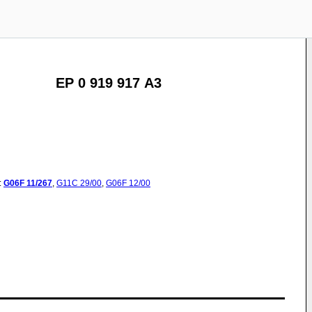
EP 0 919 917 A3
:
G06F
11/267
,
G11C
29/00
,
G06F
12/00