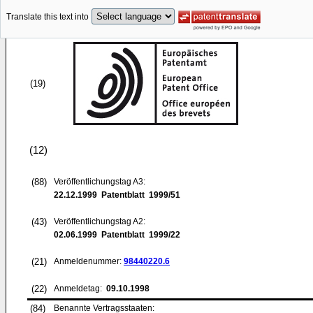
Translate this text into
(19)
(12)
(88)
Veröffentlichungstag A3:
22.12.1999
Patentblatt 1999/51
(43)
Veröffentlichungstag A2:
02.06.1999
Patentblatt 1999/22
(21)
Anmeldenummer:
98440220.6
(22)
Anmeldetag:
09.10.1998
(84)
Benannte Vertragsstaaten: