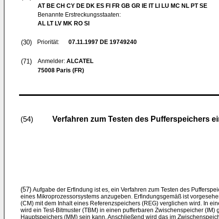
AT BE CH CY DE DK ES FI FR GB GR IE IT LI LU MC NL PT SE
Benannte Erstreckungsstaaten:
AL LT LV MK RO SI
(30)
Priorität:
07.11.1997
DE 19749240
(71)
Anmelder:
ALCATEL
75008 Paris (FR)
Verfahren zum Testen des Pufferspeichers 
(54)
(57)
Aufgabe der Erfindung ist es, ein Verfahren zum Testen des Pufferspeich
eines Mikroprozessorsystems anzugeben. Erfindungsgemäß ist vorgesehen,
(CM) mit dem Inhalt eines Referenzspeichers (REG) verglichen wird. In ein
wird ein Test-Bitmuster (TBM) in einen pufferbaren Zwischenspeicher (IM) g
Hauptspeichers (MM) sein kann. Anschließend wird das im Zwischenspeich