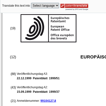
Translate this text into
(19)
EUROPÄIS
(12)
(88)
Veröffentlichungstag A3:
22.12.1999
Patentblatt 1999/51
(43)
Veröffentlichungstag A2:
15.09.1999
Patentblatt 1999/37
(21)
Anmeldenummer:
99104127.8