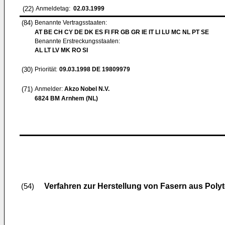
(22)
Anmeldetag:
02.03.1999
(84)
Benannte Vertragsstaaten:
AT BE CH CY DE DK ES FI FR GB GR IE IT LI LU MC NL PT SE
Benannte Erstreckungsstaaten:
AL LT LV MK RO SI
(30)
Priorität:
09.03.1998
DE 19809979
(71)
Anmelder:
Akzo Nobel N.V.
6824 BM Arnhem (NL)
Verfahren zur Herstellung von Fasern aus Poly
(54)