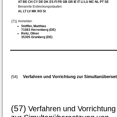
AT BE CH CY DE DK ES FI FR GB GR IE IT LI LU MC NL PT SE
Benannte Erstreckungsstaaten:
AL LT LV MK RO SI
(71)
Anmelder:
Stöffler, Matthias
71083 Herrenberg (DE)
Reitz, Oliver
35305 Grünberg (DE)
Verfahren und Vorrichtung zur Simultanübers
(54)
(57)
Verfahren und Vorrichtung