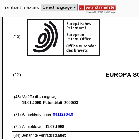
Translate this text into
(19)
EUROPÄIS
(12)
(43)
Veröffentlichungstag:
19.01.2000
Patentblatt 2000/03
(21)
Anmeldenummer:
98112934.9
(22)
Anmeldetag:
11.07.1998
(84)
Benannte Vertragsstaaten: