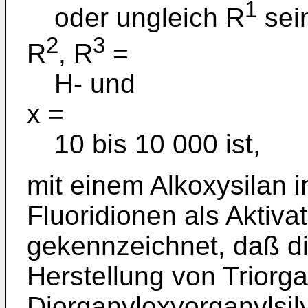
1
oder ungleich R
sei
2
3
R
, R
=
H- und
x =
10 bis 10 000 ist,
mit einem Alkoxysilan 
Fluoridionen als Aktiva
gekennzeichnet, daß d
Herstellung von Triorga
Diorganyloxyorganylsil