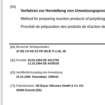
(54)
Verfahren zur Herstellung von Umsetzungsprod
Method for preparing reaction products of polydio
Procédé de préparation des produits de réaction d
(84)
Benannte Vertragsstaaten:
AT BE CH DE ES FR GR IE IT LI NL SE
(30)
Priorität:
20.04.1994
DE 4413706
13.10.1994
DE 4436536
(43)
Veröffentlichungstag der Anmeldung:
25.10.1995
Patentblatt 1995/43
(73)
Patentinhaber:
GE Bayer Silicones GmbH & Co. KG
40699 Erkrath (DE)