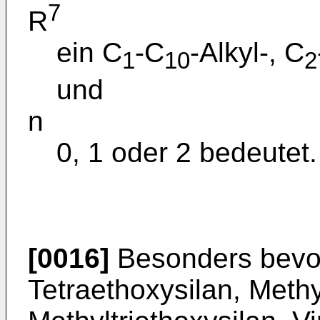
7
R
ein C
-C
-Alkyl-, C
1
10
2
und
n
0, 1 oder 2 bedeutet.
[0016]
Besonders bevor
Tetraethoxysilan, Methy