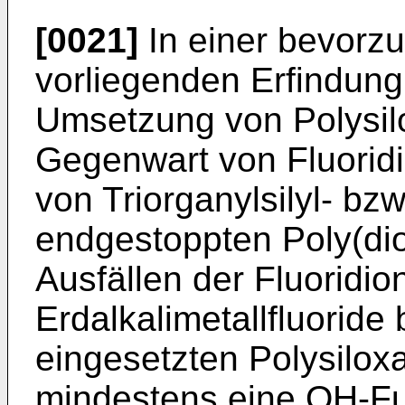
[0021]
In einer bevorz
vorliegenden Erfindung
Umsetzung von Polysilo
Gegenwart von Fluoridi
von Triorganylsilyl- bzw
endgestoppten Poly(di
Ausfällen der Fluoridio
Erdalkalimetallfluoride
eingesetzten Polysiloxa
mindestens eine OH-Fu