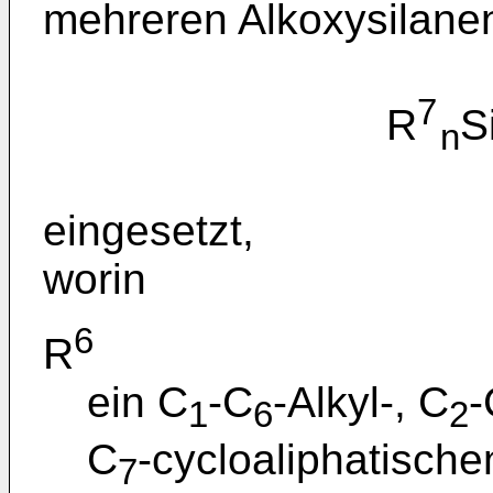
mehreren Alkoxysilanen
7
R
S
n
eingesetzt,
worin
6
R
ein C
-C
-Alkyl-, C
-
1
6
2
C
-cycloaliphatische
7