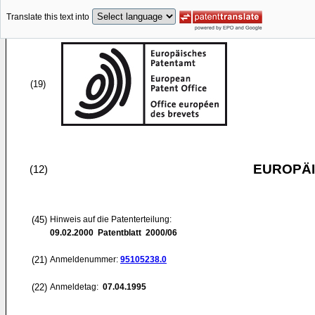
Translate this text into
(19)
EUROPÄI
(12)
(45)
Hinweis auf die Patenterteilung:
09.02.2000
Patentblatt 2000/06
(21)
Anmeldenummer:
95105238.0
(22)
Anmeldetag:
07.04.1995