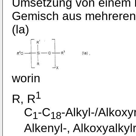
Umsetzung von einem P
Gemisch aus mehreren 
(la)
worin
1
R, R
C
-C
-Alkyl-/Alkoxy
1
18
Alkenyl-, Alkoxyalky