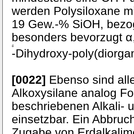
werden Polysiloxane mi
19 Gew.-% SiOH, bezog
besonders bevorzugt α
-Dihydroxy-poly(diorga
[0022]
Ebenso sind all
Alkoxysilane analog For
beschriebenen Alkali- u
einsetzbar. Ein Abbruc
Zugabe von Erdalkalime