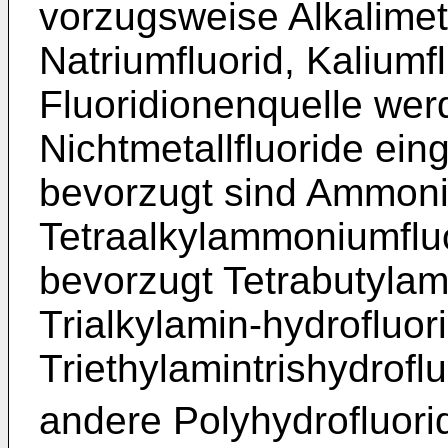
vorzugsweise Alkalimeta
Natriumfluorid, Kaliumfl
Fluoridionenquelle wer
Nichtmetallfluoride ein
bevorzugt sind Ammoni
Tetraalkylammoniumflu
bevorzugt Tetrabutyla
Trialkylamin-hydrofluor
Triethylamintrishydroflu
andere Polyhydrofluorid