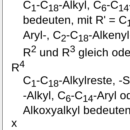
C
-C
-Alkyl, C
-C
1
18
6
14
bedeuten, mit R' = C
Aryl-, C
-C
-Alkenyl
2
18
2
3
R
und R
gleich ode
4
R
C
-C
-Alkylreste, -S
1
18
-Alkyl, C
-C
-Aryl o
6
14
Alkoxyalkyl bedeuten
x