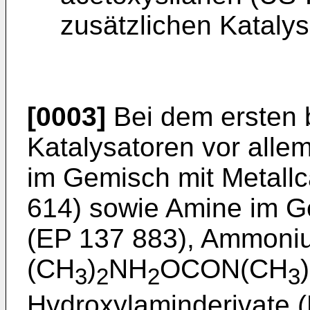
zusätzlichen Katalys
[0003]
Bei dem ersten 
Katalysatoren vor alle
im Gemisch mit Metall
614) sowie Amine im G
(EP 137 883), Ammoni
(CH
)
NH
OCON(CH
)
3
2
2
3
Hydroxylaminderivate 