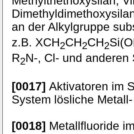
Methyltriethoxysilan, Vi
Dimethyldimethoxysilan
an der Alkylgruppe subs
z.B. XCH
CH
CH
Si(
2
2
2
R
N-, Cl- und anderen 
2
[0017]
Aktivatoren im S
System lösliche Metall-
[0018]
Metallfluoride i