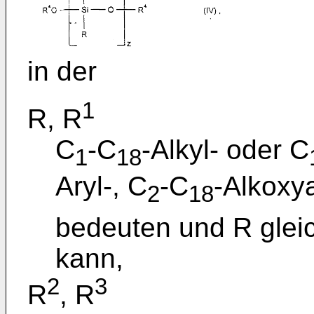
in der
1
R, R
C
-C
-Alkyl- oder C
1
18
Aryl-, C
-C
-Alkoxya
2
18
bedeuten und R glei
kann,
2
3
R
, R