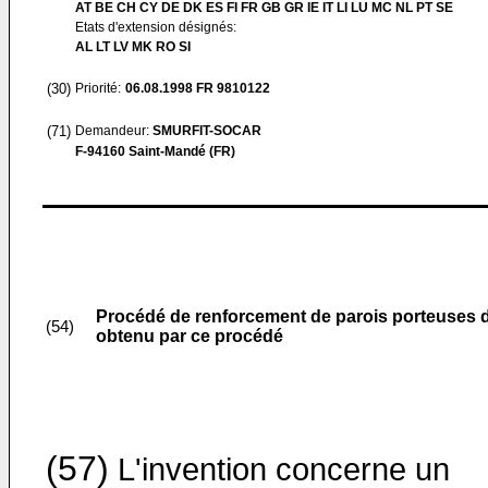
AT BE CH CY DE DK ES FI FR GB GR IE IT LI LU MC NL PT SE
Etats d'extension désignés:
AL LT LV MK RO SI
(30)
Priorité:
06.08.1998
FR 9810122
(71)
Demandeur:
SMURFIT-SOCAR
F-94160 Saint-Mandé (FR)
Procédé de renforcement de parois porteuses 
(54)
obtenu par ce procédé
(57)
L'invention concerne un