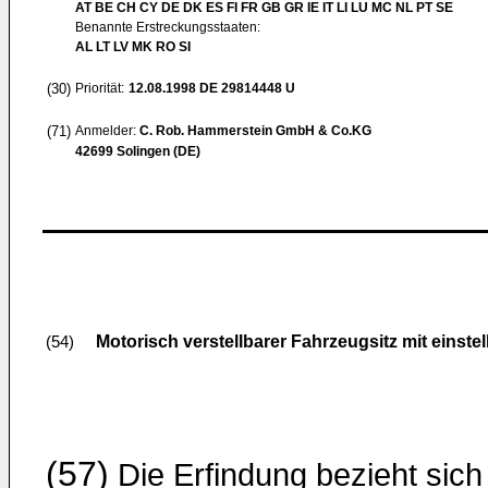
AT BE CH CY DE DK ES FI FR GB GR IE IT LI LU MC NL PT SE
Benannte Erstreckungsstaaten:
AL LT LV MK RO SI
(30)
Priorität:
12.08.1998
DE 29814448 U
(71)
Anmelder:
C. Rob. Hammerstein GmbH & Co.KG
42699 Solingen (DE)
Motorisch verstellbarer Fahrzeugsitz mit einste
(54)
(57)
Die Erfindung bezieht sich