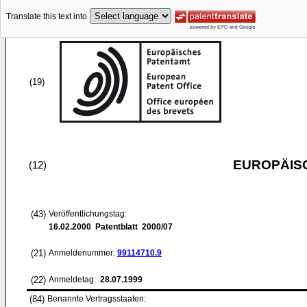
Translate this text into
(19)
EUROPÄIS
(12)
(43)
Veröffentlichungstag:
16.02.2000
Patentblatt 2000/07
(21)
Anmeldenummer:
99114710.9
(22)
Anmeldetag:
28.07.1999
(84)
Benannte Vertragsstaaten: