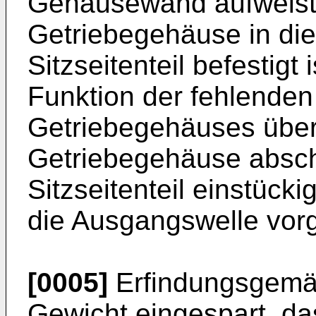
Gehäusewand aufweist
Getriebegehäuse in di
Sitzseitenteil befestigt
Funktion der fehlend
Getriebegehäuses übe
Getriebegehäuse absch
Sitzseitenteil einstücki
die Ausgangswelle vorg
[0005]
Erfindungsgemäß
Gewicht eingespart, da