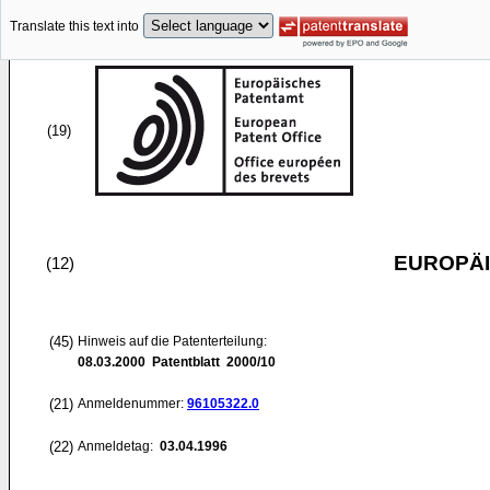
Translate this text into
(19)
EUROPÄI
(12)
(45)
Hinweis auf die Patenterteilung:
08.03.2000
Patentblatt 2000/10
(21)
Anmeldenummer:
96105322.0
(22)
Anmeldetag:
03.04.1996