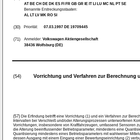
AT BE CH DE DK ES FI FR GB GR IE IT LI LU MC NL PT SE
Benannte Erstreckungsstaaten:
AL LT LV MK RO SI
(30)
Priorität:
07.03.1997
DE 19709445
(71)
Anmelder:
Volkswagen Aktiengesellschaft
38436 Wolfsburg (DE)
Vorrichtung und Verfahren zur Berechnung u
(54)
(57)
Die Erfindung betrifft eine Vorrichtung (1) und ein Verfahren zur Ber
Intervallen bei Verschleiß und/oder Alterungsprozessen unterworfenen K
Vorrichtungen, insbesondere von Kraftfahrzeugen, umfassend Sensoren zu
die Alterung beeinflussender Betriebsparameter, mindestens eine Quantis
Quantisierung mindestens eines Betriebsparameters mit wahlweiser Mittelu
dessen Ausgang mit einem Eingang einer Bewertungseinrichtung (2) verbu