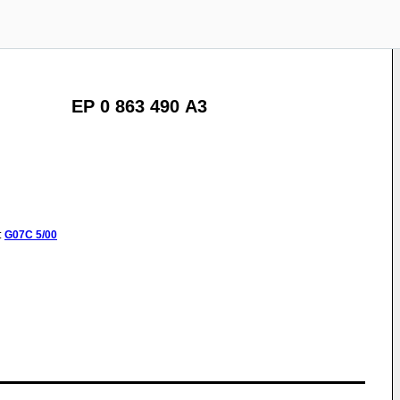
EP 0 863 490 A3
:
G07C
5/00