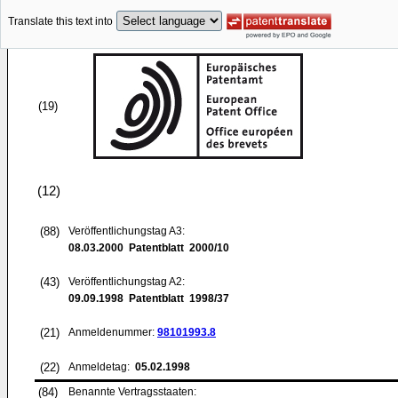
Translate this text into
(19)
(12)
(88)
Veröffentlichungstag A3:
08.03.2000
Patentblatt 2000/10
(43)
Veröffentlichungstag A2:
09.09.1998
Patentblatt 1998/37
(21)
Anmeldenummer:
98101993.8
(22)
Anmeldetag:
05.02.1998
(84)
Benannte Vertragsstaaten: