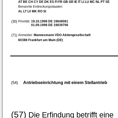
AT BE CH CY DE DK ES FI FR GB GR IE IT LI LU MC NL PT SE
Benannte Erstreckungsstaaten:
AL LT LV MK RO SI
(30)
Priorität:
19.10.1998
DE 19848081
01.09.1998
DE 19839706
(71)
Anmelder:
Mannesmann VDO Aktiengesellschaft
60388 Frankfurt am Main (DE)
Antriebseinrichtung mit einem Stellantrieb
(54)
(57)
Die Erfindung betrifft eine