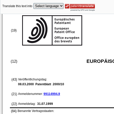
Translate this text into
(19)
EUROPÄIS
(12)
(43)
Veröffentlichungstag:
08.03.2000
Patentblatt 2000/10
(21)
Anmeldenummer:
99114994.9
(22)
Anmeldetag:
31.07.1999
(84)
Benannte Vertragsstaaten: