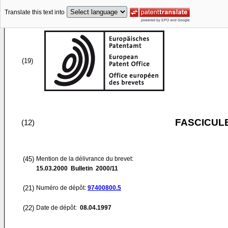
Translate this text into
(19)
FASCICUL
(12)
(45)
Mention de la délivrance du brevet:
15.03.2000
Bulletin 2000/11
(21)
Numéro de dépôt:
97400800.5
(22)
Date de dépôt:
08.04.1997