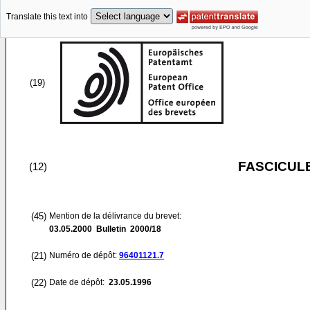
Translate this text into
(19)
FASCICUL
(12)
(45)
Mention de la délivrance du brevet:
03.05.2000
Bulletin 2000/18
(21)
Numéro de dépôt:
96401121.7
(22)
Date de dépôt:
23.05.1996