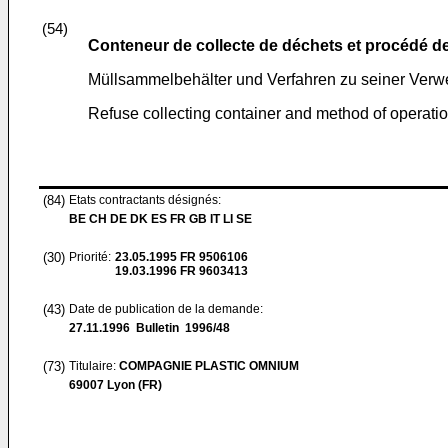
(54)
Conteneur de collecte de déchets et procédé d
Müllsammelbehälter und Verfahren zu seiner Ver
Refuse collecting container and method of operati
(84)
Etats contractants désignés:
BE CH DE DK ES FR GB IT LI SE
(30)
Priorité:
23.05.1995
FR 9506106
19.03.1996
FR 9603413
(43)
Date de publication de la demande:
27.11.1996
Bulletin 1996/48
(73)
Titulaire:
COMPAGNIE PLASTIC OMNIUM
69007 Lyon (FR)