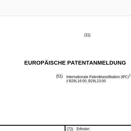
(11)
EUROPÄISCHE PATENTANMELDUNG
(51)
7
Internationale Patentklassifikation (IPC)
// B29L16:00, B29L23:00
(72)
Erfinder: