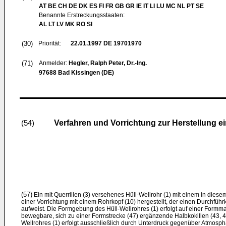
AT BE CH DE DK ES FI FR GB GR IE IT LI LU MC NL PT SE
Benannte Erstreckungsstaaten:
AL LT LV MK RO SI
(30)
Priorität:
22.01.1997
DE 19701970
(71)
Anmelder:
Hegler, Ralph Peter, Dr.-Ing.
97688 Bad Kissingen (DE)
Verfahren und Vorrichtung zur Herstellung e
(54)
(57)
Ein mit Querrillen (3) versehenes Hüll-Wellrohr (1) mit einem in diese
einer Vorrichtung mit einem Rohrkopf (10) hergestellt, der einen Durchführ
aufweist. Die Formgebung des Hüll-Wellrohres (1) erfolgt auf einer Formmas
bewegbare, sich zu einer Formstrecke (47) ergänzende Halbkokillen (43, 4
Wellrohres (1) erfolgt ausschließlich durch Unterdruck gegenüber Atmosph