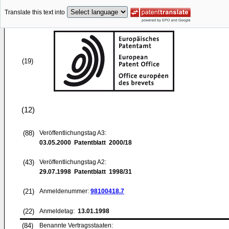
Translate this text into
(19)
(12)
(88)
Veröffentlichungstag A3:
03.05.2000
Patentblatt 2000/18
(43)
Veröffentlichungstag A2:
29.07.1998
Patentblatt 1998/31
(21)
Anmeldenummer:
98100418.7
(22)
Anmeldetag:
13.01.1998
(84)
Benannte Vertragsstaaten: