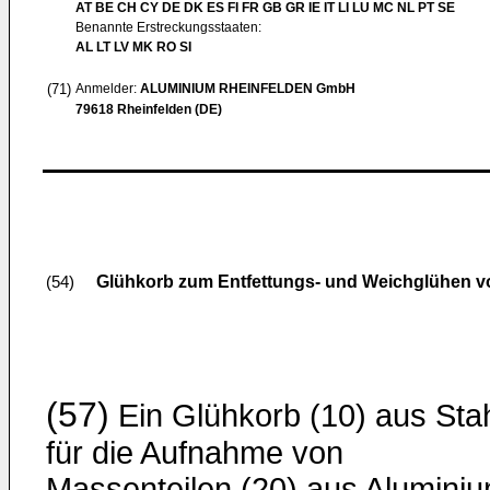
AT BE CH CY DE DK ES FI FR GB GR IE IT LI LU MC NL PT SE
Benannte Erstreckungsstaaten:
AL LT LV MK RO SI
(71)
Anmelder:
ALUMINIUM RHEINFELDEN GmbH
79618 Rheinfelden (DE)
Glühkorb zum Entfettungs- und Weichglühen v
(54)
(57)
Ein Glühkorb (10) aus Sta
für die Aufnahme von
Massenteilen (20) aus Alumini