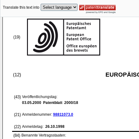
Translate this text into
(19)
EUROPÄIS
(12)
(43)
Veröffentlichungstag:
03.05.2000
Patentblatt 2000/18
(21)
Anmeldenummer:
98811073.0
(22)
Anmeldetag:
26.10.1998
(84)
Benannte Vertragsstaaten: