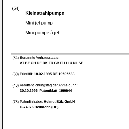
(54)
Kleinstrahlpumpe
Mini jet pump
Mini pompe à jet
(84)
Benannte Vertragsstaaten:
AT BE CH DE DK FR GB IT LI LU NL SE
(30)
Priorität:
18.02.1995
DE 19505538
(43)
Veröffentlichungstag der Anmeldung:
30.10.1996
Patentblatt 1996/44
(73)
Patentinhaber:
Helmut Bälz GmbH
D-74076 Heilbronn (DE)