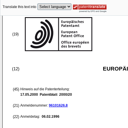
Translate this text into
(19)
EUROPÄI
(12)
(45)
Hinweis auf die Patenterteilung:
17.05.2000
Patentblatt 2000/20
(21)
Anmeldenummer:
96101626.8
(22)
Anmeldetag:
06.02.1996