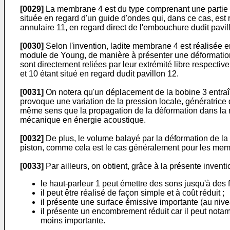
[0029]
La membrane 4 est du type comprenant une partie an
située en regard d'un guide d'ondes qui, dans ce cas, est 
annulaire 11, en regard direct de l'embouchure dudit pavil
[0030]
Selon l'invention, ladite membrane 4 est réalisée 
module de Young, de manière à présenter une déformation 
sont directement reliées par leur extrémité libre respectiv
et 10 étant situé en regard dudit pavillon 12.
[0031]
On notera qu'un déplacement de la bobine 3 entraîne
provoque une variation de la pression locale, génératrice d
même sens que la propagation de la déformation dans la m
mécanique en énergie acoustique.
[0032]
De plus, le volume balayé par la déformation de la
piston, comme cela est le cas généralement pour les memb
[0033]
Par ailleurs, on obtient, grâce à la présente inventi
le haut-parleur 1 peut émettre des sons jusqu'à des 
il peut être réalisé de façon simple et à coût réduit ;
il présente une surface émissive importante (au nive
il présente un encombrement réduit car il peut nota
moins importante.