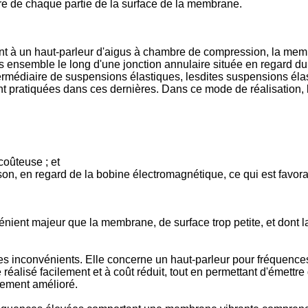
e de chaque partie de la surface de la membrane.
 à un haut-parleur d'aigus à chambre de compression, la membr
s ensemble le long d'une jonction annulaire située en regard du 
intermédiaire de suspensions élastiques, lesdites suspensions él
ent pratiquées dans ces dernières. Dans ce mode de réalisation
coûteuse ; et
son, en regard de la bobine électromagnétique, ce qui est favor
énient majeur que la membrane, de surface trop petite, et dont l
es inconvénients. Elle concerne un haut-parleur pour fréquence
re réalisé facilement et à coût réduit, tout en permettant d'éme
dement amélioré.