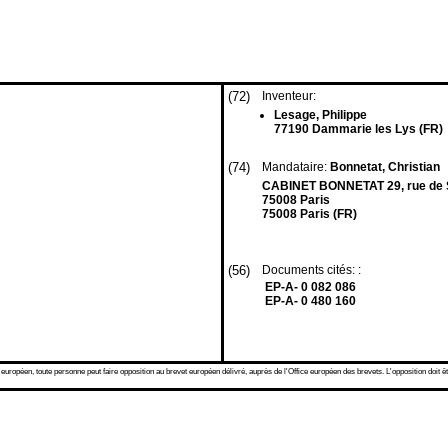
(72)
Inventeur:
Lesage, Philippe
77190 Dammarie les Lys (FR)
(74)
Mandataire:
Bonnetat, Christian
CABINET BONNETAT 29, rue de S
75008 Paris
75008 Paris (FR)
(56)
Documents cités: :
EP-A- 0 082 086
EP-A- 0 480 160
 européen, toute personne peut faire opposition au brevet européen délivré, auprès de l'Office européen des brevets. L'opposition doit êt