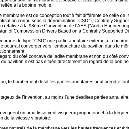
 reliée à la bobine mobile.
e membrane est de conception tout à fait différente de celle de 
 réalisation connu sous la dénomination "CSD" ("Centrally Supp
n relative à la 98ème Convention de l'AES ("Audio Engineering S
sign of Compression Drivers Based on a Centrally Supported D
embrane du type "CSD" une partie annulaire externe à la bobine
ne pourrait converger vers l'embouchure du pavillon dans le mê
ctionnement ;
regard du côté concave de ladite membrane et non du côté con
 du pavillon n'est pas située directement en regard de la bobine
on, le bombement desdites parties annulaires peut prendre toutes
geux de l'invention, au moins l'une desdites parties annulaires 
provoquent un amortissement visqueux proportionnel à la fréque
de la vitesse vibratoire.
res naturels de la membrane vers les hautes fréquences et évit