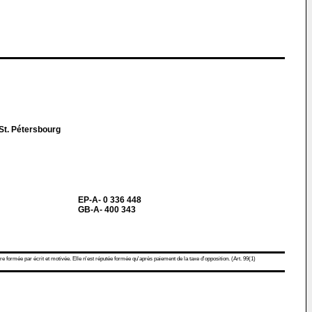
t. Pétersbourg
EP-A- 0 336 448
GB-A- 400 343
re formée par écrit et motivée. Elle n'est réputée formée qu'après paiement de la taxe d'opposition. (Art. 99(1)