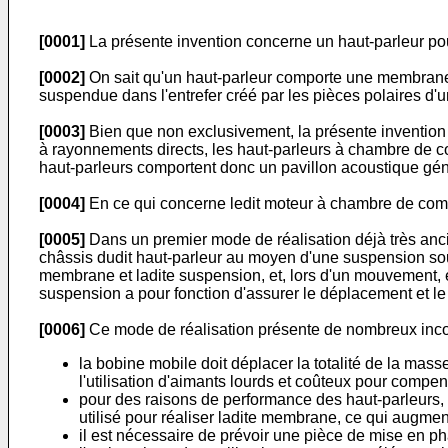
[0001]
La présente invention concerne un haut-parleur po
[0002]
On sait qu'un haut-parleur comporte une membrane 
suspendue dans l'entrefer créé par les pièces polaires d'
[0003]
Bien que non exclusivement, la présente invention
à rayonnements directs, les haut-parleurs à chambre de co
haut-parleurs comportent donc un pavillon acoustique g
[0004]
En ce qui concerne ledit moteur à chambre de compr
[0005]
Dans un premier mode de réalisation déjà très ancie
châssis dudit haut-parleur au moyen d'une suspension sou
membrane et ladite suspension, et, lors d'un mouvement, el
suspension a pour fonction d'assurer le déplacement et le 
[0006]
Ce mode de réalisation présente de nombreux inconv
la bobine mobile doit déplacer la totalité de la mas
l'utilisation d'aimants lourds et coûteux pour compen
pour des raisons de performance des haut-parleurs, l
utilisé pour réaliser ladite membrane, ce qui augmen
il est nécessaire de prévoir une pièce de mise en p