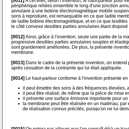
[0011]
A cet effet, selon l'invention, le haut-parleur pou
périphérique reliées ensemble le long d'une jonction annul
annulaire à une bobine électromagnétique mobile suspendu
sons à reproduire, est remarquable en ce que ladite memb
de ladite bobine électromagnétique, et en ce que lesdites p
le côté convexe desdites parties annulaires étant disposé
[0012]
Ainsi, grâce à l'invention, seule une partie de la 
progressive desdites parties annulaires souples et élastiq
sont grandement améliorées. De plus, la présente invention
membrane.
[0013]
Dans le cadre de la présente invention, on entend
après cessation de la contrainte qui lui était appliquée.
[0014]
Le haut-parleur conforme à l'invention présente en 
il peut émettre des sons à des fréquences élevées, 
il peut être réalisé, de même que la pièce de mise en
il présente une surface émissive importante pour un 
la membrane peut être réalisée en un matériau, par
de réalisation connus précités, puisqu'on ne lui dem
[0015]
On notera par ailleurs que l'on connaît déjà un ha