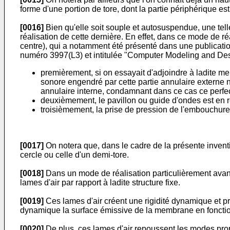
forme d'une portion de tore, dont la partie périphérique est
[0016]
Bien qu'elle soit souple et autosuspendue, une tell
réalisation de cette dernière. En effet, dans ce mode de
centre), qui a notamment été présenté dans une publicatio
numéro 3997(L3) et intitulée "Computer Modeling and De
premièrement, si on essayait d'adjoindre à ladite m
sonore engendré par cette partie annulaire externe 
annulaire interne, condamnant dans ce cas ce perfe
deuxièmement, le pavillon ou guide d'ondes est en 
troisièmement, la prise de pression de l'embouchure
[0017]
On notera que, dans le cadre de la présente inventi
cercle ou celle d'un demi-tore.
[0018]
Dans un mode de réalisation particulièrement avanta
lames d'air par rapport à ladite structure fixe.
[0019]
Ces lames d'air créent une rigidité dynamique et 
dynamique la surface émissive de la membrane en fonction 
[0020]
De plus, ces lames d'air repoussent les modes prop