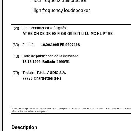
Hochfrequenzlautsprecher
High frequency loudspeaker
(84)
Etats contractants désignés:
AT BE CH DE DK ES FI GB GR IE IT LI LU MC NL PT SE
(30)
Priorité:
16.06.1995
FR 9507198
(43)
Date de publication de la demande:
18.12.1996
Bulletin 1996/51
(73)
Titulaire:
P.H.L. AUDIO S.A.
77770 Chartrettes (FR)
Il est rappelé que: Dans un délai de neuf mois à compter de la date de publication de la mention de la délivrance de brevet
Convention sur le brevet européen).
Description