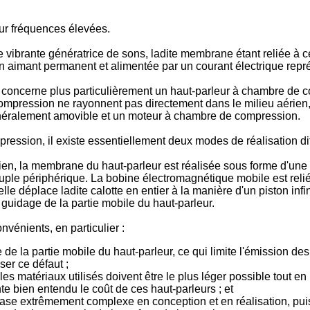
ur fréquences élevées.
vibrante génératrice de sons, ladite membrane étant reliée à c
un aimant permanent et alimentée par un courant électrique repré
 concerne plus particulièrement un haut-parleur à chambre de c
mpression ne rayonnent pas directement dans le milieu aérien, m
énéralement amovible et un moteur à chambre de compression.
ession, il existe essentiellement deux modes de réalisation di
n, la membrane du haut-parleur est réalisée sous forme d'une ca
ple périphérique. La bobine électromagnétique mobile est reliée
le déplace ladite calotte en entier à la manière d'un piston infi
guidage de la partie mobile du haut-parleur.
énients, en particulier :
se de la partie mobile du haut-parleur, ce qui limite l'émission
ser ce défaut ;
es matériaux utilisés doivent être le plus léger possible tout e
te bien entendu le coût de ces haut-parleurs ; et
hase extrêmement complexe en conception et en réalisation, puis