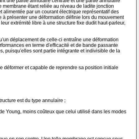
t une partie annulaire centrale et une partie annulaire
te membrane étant reliée au niveau de ladite jonction
 alimentée par un courant électrique représentatif des
e à présenter une déformation définie lors du mouvement
ur extrémité libre à une structure fixe dudit haut-parleur,
qu'un déplacement de celle-ci entraîne une déformation
performances en terme d'efficacité et de bande passante
puisqu'elles sont partie intégrante et indivisible de la
déformer et capable de reprendre sa position initiale
ructure est du type annulaire ;
de Young, moins coûteux que celui utilisé dans les modes
ntenue en son centre. Une telle membrane est conçue sous