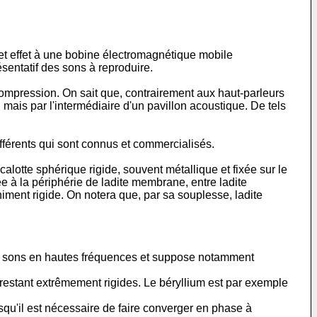
et effet à une bobine électromagnétique mobile
sentatif des sons à reproduire.
ompression. On sait que, contrairement aux haut-parleurs
ais par l'intermédiaire d'un pavillon acoustique. De tels
fférents qui sont connus et commercialisés.
lotte sphérique rigide, souvent métallique et fixée sur le
 à la périphérie de ladite membrane, entre ladite
niment rigide. On notera que, par sa souplesse, ladite
 des sons en hautes fréquences et suppose notamment
n restant extrêmement rigides. Le béryllium est par exemple
qu'il est nécessaire de faire converger en phase à