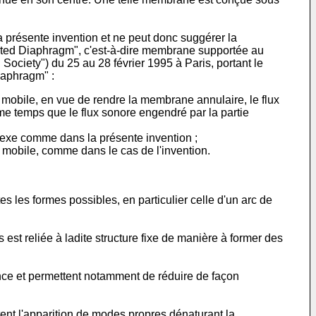
la présente invention et ne peut donc suggérer la
orted Diaphragm", c'est-à-dire membrane supportée au
ociety") du 25 au 28 février 1995 à Paris, portant le
iaphragm" :
 mobile, en vue de rendre la membrane annulaire, le flux
me temps que le flux sonore engendré par la partie
vexe comme dans la présente invention ;
 mobile, comme dans le cas de l'invention.
 les formes possibles, en particulier celle d'un arc de
est reliée à ladite structure fixe de manière à former des
nce et permettent notamment de réduire de façon
ent l'apparition de modes propres dénaturant la