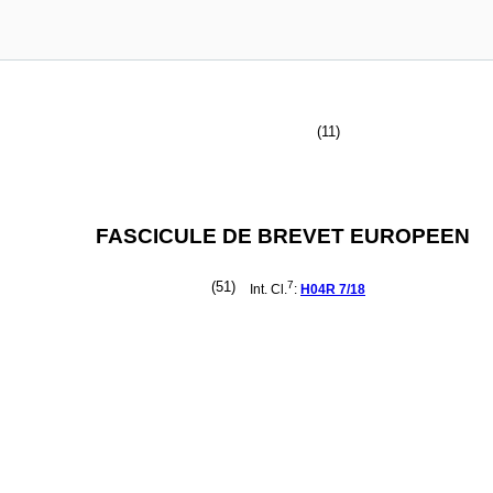
(11)
FASCICULE DE BREVET EUROPEEN
(51)
7
Int. Cl.
:
H04R
7/18