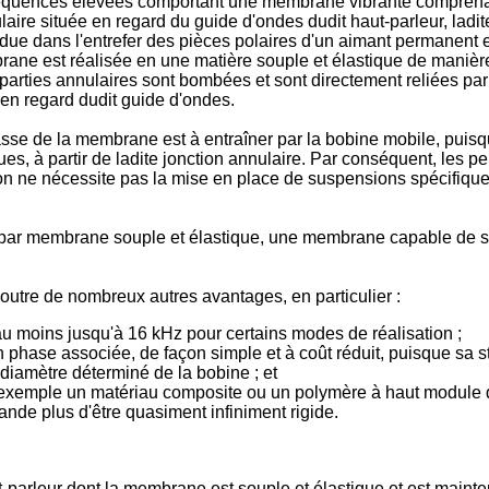
r fréquences élevées comportant une membrane vibrante comprenan
aire située en regard du guide d'ondes dudit haut-parleur, ladi
e dans l'entrefer des pièces polaires d'un aimant permanent et
rane est réalisée en une matière souple et élastique de manièr
arties annulaires sont bombées et sont directement reliées par le
 en regard dudit guide d'ondes.
masse de la membrane est à entraîner par la bobine mobile, puis
ues, à partir de ladite jonction annulaire. Par conséquent, les 
 ne nécessite pas la mise en place de suspensions spécifiques, 
 par membrane souple et élastique, une membrane capable de se 
outre de nombreux autres avantages, en particulier :
au moins jusqu'à 16 kHz pour certains modes de réalisation ;
 phase associée, de façon simple et à coût réduit, puisque sa st
diamètre déterminé de la bobine ; et
 exemple un matériau composite ou un polymère à haut module 
ande plus d'être quasiment infiniment rigide.
ut-parleur dont la membrane est souple et élastique et est mai