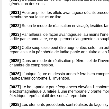
génération des sons.
[0021]
Pour amplifier les effets avantageux décrits précéd
membrane sur la structure fixe.
[0022]
Selon le mode de réalisation envisagé, lesdites la
[0023]
Par ailleurs, de façon avantageuse, au moins l'une
ladite partie annulaire, ce qui permet d'augmenter la so
[0024]
Cette souplesse peut être augmentée, selon un autr
réparties sur la périphérie de ladite partie annulaire et e
[0025]
Dans un mode de réalisation préférentiel de l'inven
chambre de compression.
[0026]
L'unique figure du dessin annexé fera bien compren
haut-parleur conforme à l'invention.
[0027]
Le haut-parleur pour fréquences élevées 1 conforme
électromagnétique 3, reliée à une membrane vibrante mono
électrique représentatif des sons à reproduire.
[0028]
Les éléments précédents sont réalisés de façon symé