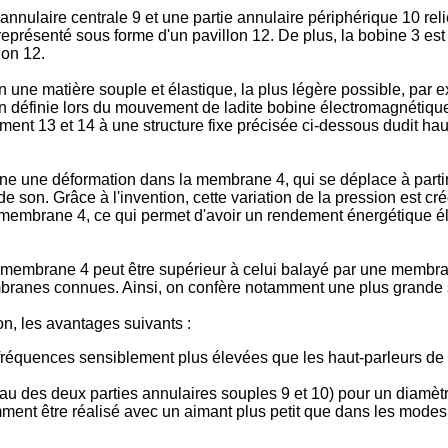
nulaire centrale 9 et une partie annulaire périphérique 10 reli
représenté sous forme d'un pavillon 12. De plus, la bobine 3 est
lon 12.
en une matière souple et élastique, la plus légère possible, pa
définie lors du mouvement de ladite bobine électromagnétique 3
ement 13 et 14 à une structure fixe précisée ci-dessous dudit hau
 une déformation dans la membrane 4, qui se déplace à partir de
e son. Grâce à l'invention, cette variation de la pression est cré
embrane 4, ce qui permet d'avoir un rendement énergétique éle
 membrane 4 peut être supérieur à celui balayé par une membra
ranes connues. Ainsi, on confère notamment une plus grande se
on, les avantages suivants :
fréquences sensiblement plus élevées que les haut-parleurs de l'
au des deux parties annulaires souples 9 et 10) pour un diamètr
mment être réalisé avec un aimant plus petit que dans les modes