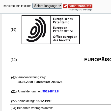
Translate this text into
(19)
EUROPÄIS
(12)
(43)
Veröffentlichungstag:
28.06.2000
Patentblatt 2000/26
(21)
Anmeldenummer:
99124842.8
(22)
Anmeldetag:
15.12.1999
(84)
Benannte Vertragsstaaten: