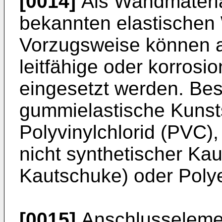
[0014]
Als Wandmateria
bekannten elastischen 
Vorzugsweise können an
leitfähige oder korrosi
eingesetzt werden. Be
gummielastische Kunsts
Polyvinylchlorid (PVC),
nicht synthetischer Ka
Kautschuke) oder Polye
[0015]
Anschlusselemen