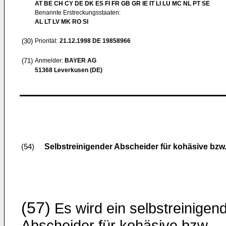
AT BE CH CY DE DK ES FI FR GB GR IE IT LI LU MC NL PT SE
Benannte Erstreckungsstaaten:
AL LT LV MK RO SI
(30)
Priorität:
21.12.1998
DE 19858966
(71)
Anmelder:
BAYER AG
51368 Leverkusen (DE)
Selbstreinigender Abscheider für kohäsive bzw
(54)
(57)
Es wird ein selbstreinigen
Abscheider für kohäsive bzw.