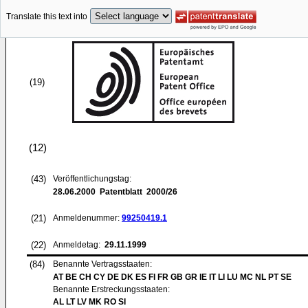
Translate this text into
(19)
(12)
(43)
Veröffentlichungstag:
28.06.2000
Patentblatt 2000/26
(21)
Anmeldenummer:
99250419.1
(22)
Anmeldetag:
29.11.1999
(84)
Benannte Vertragsstaaten:
AT BE CH CY DE DK ES FI FR GB GR IE IT LI LU MC NL PT SE
Benannte Erstreckungsstaaten:
AL LT LV MK RO SI