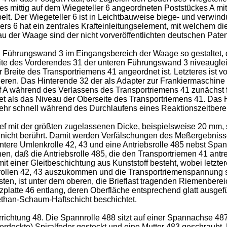
 mittig auf dem Wiegeteller 6 angeordneten Poststückes A mi
 Der Wiegeteller 6 ist in Leichtbauweise biege- und verwindun
 6 hat ein zentrales Krafteinleitungselement, mit welchem d
fbau der Waage sind der nicht vorveröffentlichten deutschen P
 Führungswand 3 im Eingangsbereich der Waage so gestaltet, da
eite des Vorderendes 31 der unteren Führungswand 3 niveaugle
Breite des Transportriemens 41 angeordnet ist. Letzteres ist v
eren. Das Hinterende 32 der als Adapter zur Frankiermaschin
f A während des Verlassens des Transportriemens 41 zunächst fr
 als das Niveau der Oberseite des Transportriemens 41. Das H
f sehr schnell während des Durchlaufens eines Reaktionszeitbe
ief mit der größten zugelassenen Dicke, beispielsweise 20 mm, 
e nicht berührt. Damit werden Verfälschungen des Meßergebniss
ntere Umlenkrolle 42, 43 und eine Antriebsrolle 485 nebst Spann
n, daß die Antriebsrolle 485, die den Transportriemen 41 antrei
einer Gleitbeschichtung aus Kunststoff besteht, wobei letzte
krollen 42, 43 auszukommen und die Transportriemenspannung 
sten, ist unter dem oberen, die Brieflast tragenden Riemenbere
ützplatte 46 entlang, deren Oberfläche entsprechend glatt ausge
ethan-Schaum-Haftschicht beschichtet.
rrichtung 48. Die Spannrolle 488 sitzt auf einer Spannachse 4
erdeckte) Spiralfeder gesteckt und eine Mutter 483 geschraubt. D