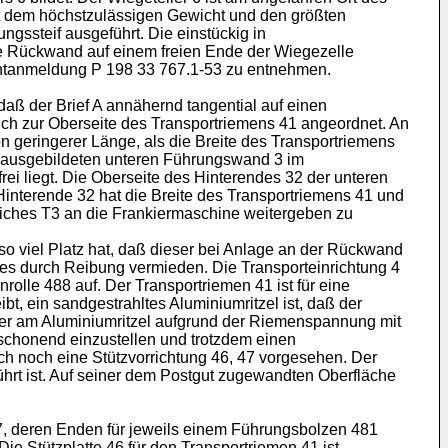
t dem höchstzulässigen Gewicht und den größten
gssteif ausgeführt. Die einstückig in
ie Rückwand auf einem freien Ende der Wiegezelle
atentanmeldung P 198 33 767.1-53 zu entnehmen.
ß der Brief A annähernd tangential auf einen
ich zur Oberseite des Transportriemens 41 angeordnet. An
on geringerer Länge, als die Breite des Transportriemens
e ausgebildeten unteren Führungswand 3 im
ei liegt. Die Oberseite des Hinterendes 32 der unteren
interende 32 hat die Breite des Transportriemens 41 und
reiches T3 an die Frankiermaschine weitergeben zu
so viel Platz hat, daß dieser bei Anlage an der Rückwand
es durch Reibung vermieden. Die Transporteinrichtung 4
rolle 488 auf. Der Transportriemen 41 ist für eine
bt, ein sandgestrahltes Aluminiumritzel ist, daß der
rer am Aluminiumritzel aufgrund der Riemenspannung mit
schonend einzustellen und trotzdem einen
ich noch eine Stützvorrichtung 46, 47 vorgesehen. Der
führt ist. Auf seiner dem Postgut zugewandten Oberfläche
87, deren Enden für jeweils einem Führungsbolzen 481
ie Stützplatte 46 für den Transportriemen 41 ist