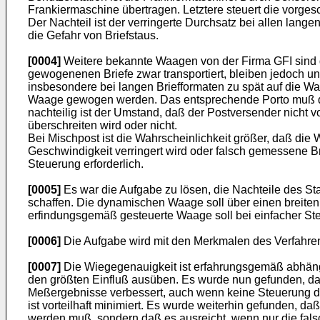
Frankiermaschine übertragen. Letztere steuert die vorges
Der Nachteil ist der verringerte Durchsatz bei allen lan
die Gefahr von Briefstaus.
[0004]
Weitere bekannte Waagen von der Firma GFI sind d
gewogenenen Briefe zwar transportiert, bleiben jedoch u
insbesondere bei langen Briefformaten zu spät auf die Wa
Waage gewogen werden. Das entsprechende Porto muß dan
nachteilig ist der Umstand, daß der Postversender nicht 
überschreiten wird oder nicht.
Bei Mischpost ist die Wahrscheinlichkeit größer, daß die 
Geschwindigkeit verringert wird oder falsch gemessene B
Steuerung erforderlich.
[0005]
Es war die Aufgabe zu lösen, die Nachteile des S
schaffen. Die dynamischen Waage soll über einen breite
erfindungsgemäß gesteuerte Waage soll bei einfacher Ste
[0006]
Die Aufgabe wird mit den Merkmalen des Verfahre
[0007]
Die Wiegegenauigkeit ist erfahrungsgemäß abhäng
den größten Einfluß ausüben. Es wurde nun gefunden, da
Meßergebnisse verbessert, auch wenn keine Steuerung de
ist vorteilhaft minimiert. Es wurde weiterhin gefunden, da
werden muß, sondern daß es ausreicht, wenn nur die fa