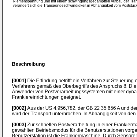
Riemenspannung und mit einem schwingungsgedämpften Aufbau der Trans
verändert sich die Transportgeschwindigkeit in Abhängigkeit vom Poststüc
Beschreibung
[0001]
Die Erfindung betrifft ein Verfahren zur Steueru
Verfahrens gemäß des Oberbegriffs des Anspruchs 8. Die 
Anwender von Postverarbeitungssystemen mit einer dy
Frankiereinrichtungen geeignet.
[0002]
Aus der US 4,956,782, der GB 22 35 656 A und de
wird der Transport unterbrochen. In Abhängigkeit von den
[0003]
Zur schnellen Postverarbeitung in einer Frankie
gewählten Betriebsmodus für die Benutzerstationen vorg
Benutzerstation ist die Frankiermaschine. Durch Sensoren