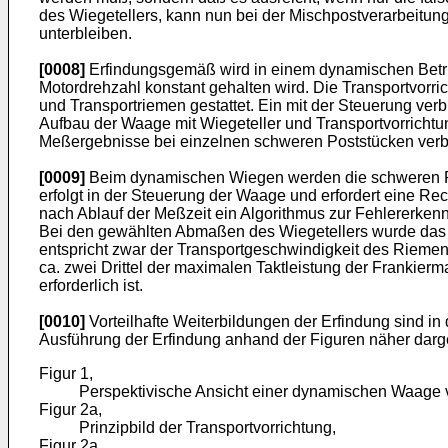
des Wiegetellers, kann nun bei der Mischpostverarbeitung
unterbleiben.
[0008]
Erfindungsgemäß wird in einem dynamischen Betrie
Motordrehzahl konstant gehalten wird. Die Transportvorri
und Transportriemen gestattet. Ein mit der Steuerung ver
Aufbau der Waage mit Wiegeteller und Transportvorricht
Meßergebnisse bei einzelnen schweren Poststücken verb
[0009]
Beim dynamischen Wiegen werden die schweren Pos
erfolgt in der Steuerung der Waage und erfordert eine Re
nach Ablauf der Meßzeit ein Algorithmus zur Fehlererken
Bei den gewählten Abmaßen des Wiegetellers wurde das g
entspricht zwar der Transportgeschwindigkeit des Riemens
ca. zwei Drittel der maximalen Taktleistung der Franki
erforderlich ist.
[0010]
Vorteilhafte Weiterbildungen der Erfindung sind
Ausführung der Erfindung anhand der Figuren näher darges
Figur 1,
Perspektivische Ansicht einer dynamischen Waage v
Figur 2a,
Prinzipbild der Transportvorrichtung,
Figur 2a,