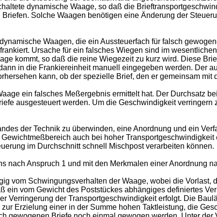
chaltete dynamische Waage, so daß die Brieftransportgeschwindi
gen Briefen. Solche Waagen benötigen eine Änderung der Steueru
ynamische Waagen, die ein Aussteuerfach für falsch gewogene
nfrankiert. Ursache für ein falsches Wiegen sind im wesentlic
age kommt, so daß die reine Wiegezeit zu kurz wird. Diese Bri
n in die Frankiereinheit manuell eingegeben werden. Der aut
vorhersehen kann, ob der spezielle Brief, den er gemeinsam mit
Waage ein falsches Meßergebnis ermittelt hat. Der Durchsatz bei
riefe ausgesteuert werden. Um die Geschwindigkeit verringern 
tandes der Technik zu überwinden, eine Anordnung und ein Ve
n Gewichtmeßbereich auch bei hoher Transportgeschwindigkeit 
uerung im Durchschnitt schnell Mischpost verarbeiten können.
ns nach Anspruch 1 und mit den Merkmalen einer Anordnung na
ig vom Schwingungsverhalten der Waage, wobei die Vorlast, d
ß ein vom Gewicht des Poststückes abhängiges definiertes Verr
r Verringerung der Transportgeschwindigkeit erfolgt. Die Bau
ß zur Erzielung einer in der Summe hohen Taktleistung, die Gesch
lsch gewogenen Briefe noch einmal gewogen werden. Unter der