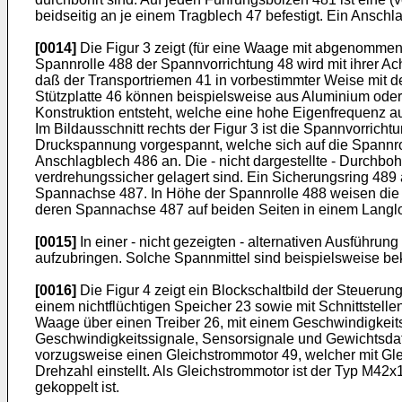
beidseitig an je einem Tragblech 47 befestigt. Ein Ansch
[0014]
Die Figur 3 zeigt (für eine Waage mit abgenommene
Spannrolle 488 der Spannvorrichtung 48 wird mit ihrer Ac
daß der Transportriemen 41 in vorbestimmter Weise mit defi
Stützplatte 46 können beispielsweise aus Aluminium oder ei
Konstruktion entsteht, welche eine hohe Eigenfrequenz au
Im Bildausschnitt rechts der Figur 3 ist die Spannvorricht
Druckspannung vorgespannt, welche sich auf die Spannroll
Anschlagblech 486 an. Die - nicht dargestellte - Durchb
verdrehungssicher gelagert sind. Ein Sicherungsring 4
Spannachse 487. In Höhe der Spannrolle 488 weisen die T
deren Spannachse 487 auf beiden Seiten in einem Langl
[0015]
In einer - nicht gezeigten - alternativen Ausführu
aufzubringen. Solche Spannmittel sind beispielsweise be
[0016]
Die Figur 4 zeigt ein Blockschaltbild der Steueru
einem nichtflüchtigen Speicher 23 sowie mit Schnittstelle
Waage über einen Treiber 26, mit einem Geschwindigkeit
Geschwindigkeitssignale, Sensorsignale und Gewichtsdate
vorzugsweise einen Gleichstrommotor 49, welcher mit Gle
Drehzahl einstellt. Als Gleichstrommotor ist der Typ M4
gekoppelt ist.