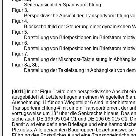
Seitenansicht der Spannvorrichtung,
Figur 3,
Perspektivische Ansicht der Transportvorrichtung vo
Figur 4,
Blockschaltbild der Steuerung einer dynamischen 
Figur 5,
Darstellung von Briefpositionen im Briefstrom rela
Figur 6,
Darstellung von Briefpositionen im Briefstrom rel
Figur 7,
Darstellung der Mischpost-Taktleistung in Abhängik
Figur 8a, 8b,
Darstellung der Taktleistung in Abhängikeit von de
[0011]
In der Figur 1 wird eine perspektivische Ansicht e
ausgebildet ist. Letztere liegen an einem Wiegeteller 6 
Ausnehmung 11 für den Wiegeteller 6 sind in der hinter
Transporteinrichtung 4 mit einem Transportriemen, der un
vorzugsweise um 18° über die Senkrechte hinaus. Das ent
siehe auch DE 196 05 014 C1 und DE 196 05 015 C1. Die 
Damit wird eine definierte Brieflage und eine harmonisch
Plexiglas. Alle genannten Baugruppen beziehungsweise T
Führung des Poststückes A und eine Transporteinrichtung 4