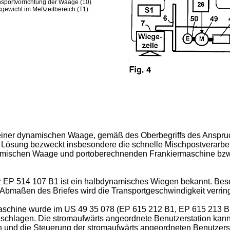
portvorrichtung der Waage (10)
kgewicht im Meßzeitbereich (T1).
ng einer dynamischen Waage, gemäß des Oberbegriffs des Anspr
Lösung bezweckt insbesondere die schnelle Mischpostverarbeitun
namischen Waage und portoberechnenden Frankiermaschine bz
r EP 514 107 B1 ist ein halbdynamisches Wiegen bekannt. Be
 Abmaßen des Briefes wird die Transportgeschwindigkeit verring
rmaschine wurde im US 49 35 078 (EP 615 212 B1, EP 615 213 
eschlagen. Die stromaufwärts angeordnete Benutzerstation kan
 und die Steuerung der stromaufwärts angeordneten Benutzerstat