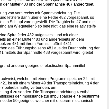
chen der Mutter 483 und der Spannachse 487 angeordnet.
ung von vorn rechts mit Spannvorrichtung. Die
 und letztere dann über eine Feder 482 vorgespannt, so
fe ein Schlupf voreingestellt. Die Tragbleche 47 und die
nd am Wiegeteller 6 so befestigt, das eine relativ steife
eine Spiralfeder 482 aufgesteckt und mit einer
eits an einer Mutter 483 und andererseits an dem
sbolzen 481 mit ihrem Formschlußteil 4811
schen des Führungsbolzens 481 aus der Durchbohrung der
mittels der Spannrolle 488 vorgespannt wird, gleitet
fgrund anderer geeigneter elastischer Spannmittel
 aufweist, welcher mit einem Programmspeicher 22, mit
 21 ist mit einem Motor 49 der Transporteinrichtung 4 der
e 7 betriebsmäßig verbunden, um
ung 4 zu senden. Die Transporteinrichtung 4 enthält
ältnisses der Impulslänge zur Impulspause eine bestimmte
 Encoder 50 geeignet, welcher mit ersterem mechanisch