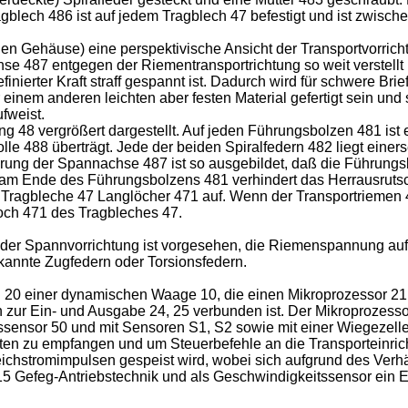
lagblech 486 ist auf jedem Tragblech 47 befestigt und ist zwis
n Gehäuse) eine perspektivische Ansicht der Transportvorricht
hse 487 entgegen der Riementransportrichtung so weit verstellt
nierter Kraft straff gespannt ist. Dadurch wird für schwere Brie
nem anderen leichten aber festen Material gefertigt sein und si
fweist.
ung 48 vergrößert dargestellt. Auf jeden Führungsbolzen 481 ist 
e 488 überträgt. Jede der beiden Spiralfedern 482 liegt einers
ohrung der Spannachse 487 ist so ausgebildet, daß die Führung
89 am Ende des Führungsbolzens 481 verhindert das Herrausrut
ragbleche 47 Langlöcher 471 auf. Wenn der Transportriemen 41 
och 471 des Tragbleches 47.
ng der Spannvorrichtung ist vorgesehen, die Riemenspannung au
kannte Zugfedern oder Torsionsfedern.
ng 20 einer dynamischen Waage 10, die einen Mikroprozessor 21
n zur Ein- und Ausgabe 24, 25 verbunden ist. Der Mikroprozessor
ssensor 50 und mit Sensoren S1, S2 sowie mit einer Wiegezell
n zu empfangen und um Steuerbefehle an die Transporteinricht
ichstromimpulsen gespeist wird, wobei sich aufgrund des Verh
2x15 Gefeg-Antriebstechnik und als Geschwindigkeitssensor ein