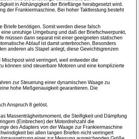
gkeit in Abhängigkeit der Brieflänge herabgesetzt wird.
ng der Frankiermaschine. Bei hoher Taktleistung besteht
 Briefe benötigen. Somit werden diese falsch
hen eine unruhige Umgebung und daß der Briefschwerpunkt,
efe müssen dann separat mit einer geeigneten statischen
omatische Ablauf ist damit unterbrochen. Besonders
 den anderen als Stapel anlegt, diese Gewichtsgrenzen
 Mischpost wird verringert, weil entweder die
zu können sind steuerbare Motoren und eine komplizierte
rfahren zur Steuerung einer dynamischen Waage zu
eine hohe Meßgenauigkeit gearantieren. Die
ch Anspruch 8 gelöst.
as Massenträgheitsmoment, die Steifigkeit und Dämpfung
ingern (Einbrechen) der Motordrehzahl die
länge des Adapters von der Waage zur Frankiermaschine
windigkeit bei allen langen Briefen nicht verringert
 Vorraussetzung einer zur Messung ausreichenden Größe