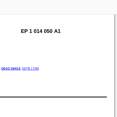
EP 1 014 050 A1
:
G01G
19/414
,
G07B
17/00