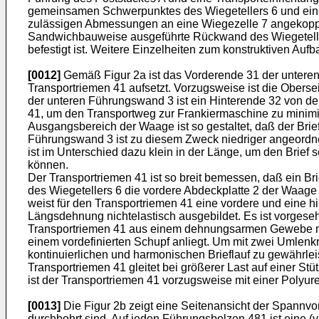
gemeinsamen Schwerpunktes des Wiegetellers 6 und eines
zulässigen Abmessungen an eine Wiegezelle 7 angekoppelt.
Sandwichbauweise ausgeführte Rückwand des Wiegetellers
befestigt ist. Weitere Einzelheiten zum konstruktiven Au
[0012]
Gemäß Figur 2a ist das Vorderende 31 der unteren
Transportriemen 41 aufsetzt. Vorzugsweise ist die Obers
der unteren Führungswand 3 ist ein Hinterende 32 von der 
41, um den Transportweg zur Frankiermaschine zu minimi
Ausgangsbereich der Waage ist so gestaltet, daß der Brie
Führungswand 3 ist zu diesem Zweck niedriger angeordnet
ist im Unterschied dazu klein in der Länge, um den Brie
können.
Der Transportriemen 41 ist so breit bemessen, daß ein Br
des Wiegetellers 6 die vordere Abdeckplatte 2 der Waag
weist für den Transportriemen 41 eine vordere und eine hi
Längsdehnung nichtelastisch ausgebildet. Es ist vorgesehe
Transportriemen 41 aus einem dehnungsarmen Gewebe mit 
einem vordefinierten Schupf anliegt. Um mit zwei Umlen
kontinuierlichen und harmonischen Brieflauf zu gewährlei
Transportriemen 41 gleitet bei größerer Last auf einer St
ist der Transportriemen 41 vorzugsweise mit einer Polyur
[0013]
Die Figur 2b zeigt eine Seitenansicht der Spannvo
durchbohrt sind. Auf jeden Führungsbolzen 481 ist eine (v