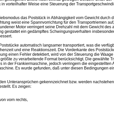
 in vorteilhafter Weise eine Steuerung der Transportgeschwind
bsmodus das Poststück in Abhängigkeit vom Gewicht durch die 
chtung weist eine Spannvorrichtung für den Transportriemen auf
bundener Motor verringert seine Drehzahl mit dem Gewicht des a
ung gestattet ein gedämpftes Schwingungsverhalten insbesonde
essert.
tstücke automatisch langsamer transportiert, was die verfüg
chenzeit und eine Reaktionszeit. Die Vorderkante des Poststüc
nung einen Fehler detektiert, wird von der Steuerung die Waa
rößte zu verarbeitende Format berücksichtigt. Die gewählte 
 in der Frankiermaschine, jedoch verringern die eingestellten A
ermaschine. Es wurde gefunden, daß unter diesen Bedingungen 
 in den Unteransprüchen gekennzeichnet bzw. werden nachsteh
tellt. Es zeigen:
on vorn rechts,