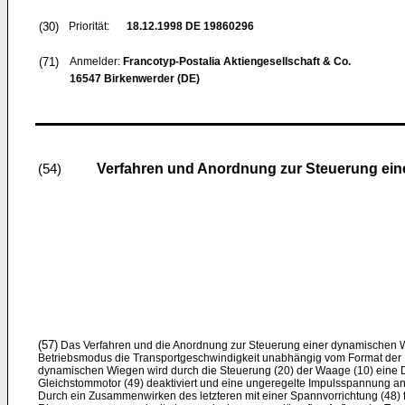
(30)
Priorität:
18.12.1998
DE 19860296
(71)
Anmelder:
Francotyp-Postalia Aktiengesellschaft & Co.
16547 Birkenwerder (DE)
Verfahren und Anordnung zur Steuerung ei
(54)
(57)
Das Verfahren und die Anordnung zur Steuerung einer dynamischen 
Betriebsmodus die Transportgeschwindigkeit unabhängig vom Format der P
dynamischen Wiegen wird durch die Steuerung (20) der Waage (10) eine D
Gleichstommotor (49) deaktiviert und eine ungeregelte Impulsspannung an
Durch ein Zusammenwirken des letzteren mit einer Spannvorrichtung (48) fü