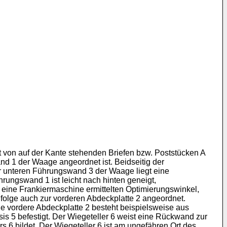
t von auf der Kante stehenden Briefen bzw. Poststücken A
nd 1 der Waage angeordnet ist. Beidseitig der
r unteren Führungswand 3 der Waage liegt eine
rungswand 1 ist leicht nach hinten geneigt,
 eine Frankiermaschine ermittelten Optimierungswinkel,
olge auch zur vorderen Abdeckplatte 2 angeordnet.
ie vordere Abdeckplatte 2 besteht beispielsweise aus
 5 befestigt. Der Wiegeteller 6 weist eine Rückwand zur
s 6 bildet. Der Wiegeteller 6 ist am ungefähren Ort des