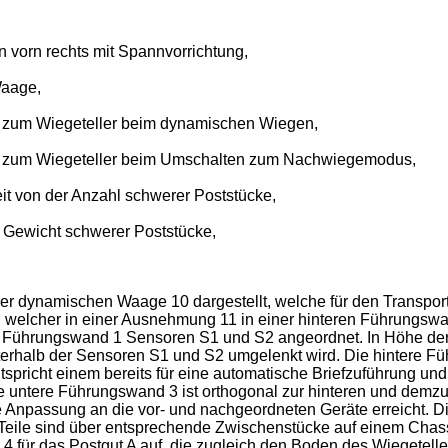
n vorn rechts mit Spannvorrichtung,
Waage,
tiv zum Wiegeteller beim dynamischen Wiegen,
ativ zum Wiegeteller beim Umschalten zum Nachwiegemodus,
eit von der Anzahl schwerer Poststücke,
m Gewicht schwerer Poststücke,
iner dynamischen Waage 10 dargestellt, welche für den Transpor
an, welcher in einer Ausnehmung 11 in einer hinteren Führungswa
en Führungswand 1 Sensoren S1 und S2 angeordnet. In Höhe de
terhalb der Sensoren S1 und S2 umgelenkt wird. Die hintere Füh
spricht einem bereits für eine automatische Briefzuführung und
untere Führungswand 3 ist orthogonal zur hinteren und demzuf
e Anpassung an die vor- und nachgeordneten Geräte erreicht. D
eile sind über entsprechende Zwischenstücke auf einem Chassis
 für das Postgut A auf, die zugleich den Boden des Wiegeteller