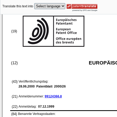
Translate this text into
(19)
EUROPÄIS
(12)
(43)
Veröffentlichungstag:
28.06.2000
Patentblatt 2000/26
(21)
Anmeldenummer:
99124366.8
(22)
Anmeldetag:
07.12.1999
(84)
Benannte Vertragsstaaten: