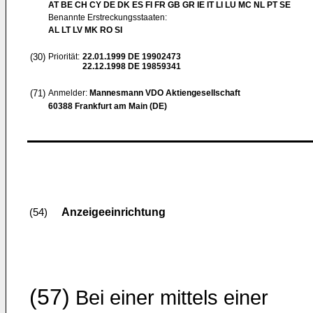
AT BE CH CY DE DK ES FI FR GB GR IE IT LI LU MC NL PT SE
Benannte Erstreckungsstaaten:
AL LT LV MK RO SI
(30)
Priorität:
22.01.1999
DE 19902473
22.12.1998
DE 19859341
(71)
Anmelder:
Mannesmann VDO Aktiengesellschaft
60388 Frankfurt am Main (DE)
Anzeigeeinrichtung
(54)
(57)
Bei einer mittels einer