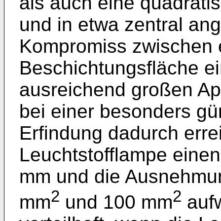
als auch eine quadrati
und in etwa zentral an
Kompromiss zwischen e
Beschichtungsfläche ei
ausreichend großen Ape
bei einer besonders gü
Erfindung dadurch erre
Leuchtstofflampe eine
mm und die Ausnehmun
2
2
mm
und 100 mm
aufw