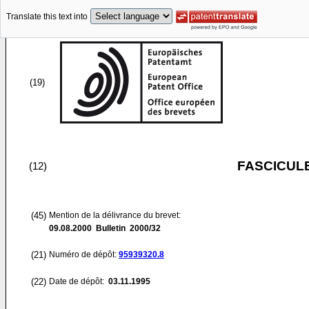
Translate this text into
(19)
FASCICUL
(12)
(45)
Mention de la délivrance du brevet:
09.08.2000
Bulletin 2000/32
(21)
Numéro de dépôt:
95939320.8
(22)
Date de dépôt:
03.11.1995