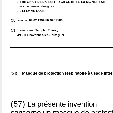
AT BE CH CY DE DK ES FI FR GB GR IE IT LI LU MC NL PT SE
Etats d'extension désignés:
AL LT LV MK RO SI
(30)
Priorité:
08.02.1999
FR 9901586
(71)
Demandeur:
Templai, Thierry
49380 Chavannes-les-Eaux (FR)
Masque de protection respiratoire à usage inter
(54)
(57)
La présente invention
concerne un masque de protect