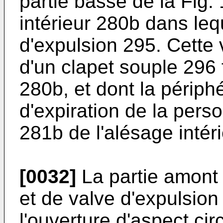
partie basse de la Fig
intérieur 280b dans leq
d'expulsion 295. Cette 
d'un clapet souple 296 f
280b, et dont la périph
d'expiration de la per
281b de l'alésage intér
[0032]
La partie amont 2
et de valve d'expulsion
l'ouverture d'aspect cir