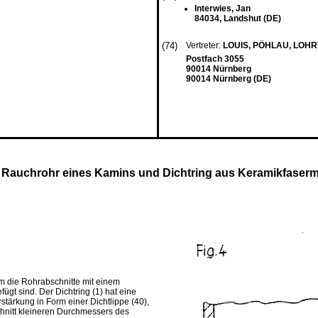
Interwies, Jan
84034, Landshut (DE)
(74)
Vertreter:
LOUIS, PÖHLAU, LOH
Postfach 3055
90014 Nürnberg
90014 Nürnberg (DE)
auchrohr eines Kamins und Dichtring aus Keramikfasermat
m die Rohrabschnitte mit einem
gt sind. Der Dichtring (1) hat eine
tärkung in Form einer Dichtlippe (40),
hnitt kleineren Durchmessers des