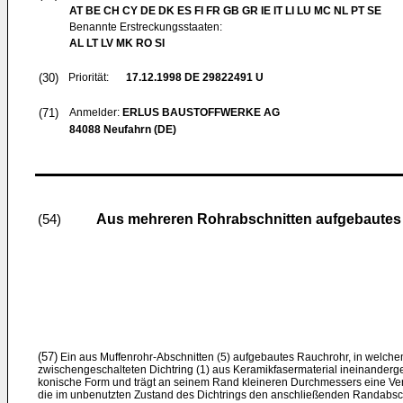
AT BE CH CY DE DK ES FI FR GB GR IE IT LI LU MC NL PT SE
Benannte Erstreckungsstaaten:
AL LT LV MK RO SI
(30)
Priorität:
17.12.1998
DE 29822491 U
(71)
Anmelder:
ERLUS BAUSTOFFWERKE AG
84088 Neufahrn (DE)
Aus mehreren Rohrabschnitten aufgebautes R
(54)
(57)
Ein aus Muffenrohr-Abschnitten (5) aufgebautes Rauchrohr, in welche
zwischengeschalteten Dichtring (1) aus Keramikfasermaterial ineinandergefü
konische Form und trägt an seinem Rand kleineren Durchmessers eine Vers
die im unbenutzten Zustand des Dichtrings den anschließenden Randabsc