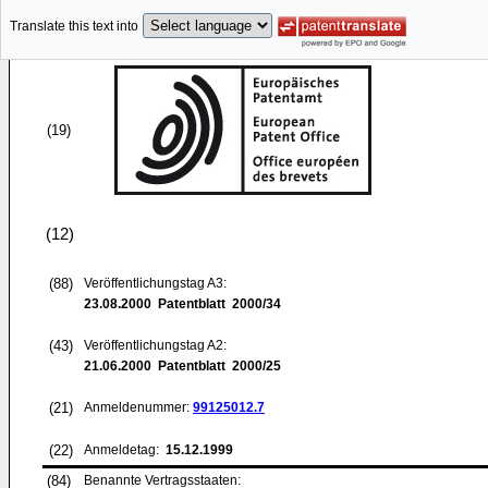
Translate this text into
(19)
(12)
(88)
Veröffentlichungstag A3:
23.08.2000
Patentblatt 2000/34
(43)
Veröffentlichungstag A2:
21.06.2000
Patentblatt 2000/25
(21)
Anmeldenummer:
99125012.7
(22)
Anmeldetag:
15.12.1999
(84)
Benannte Vertragsstaaten: