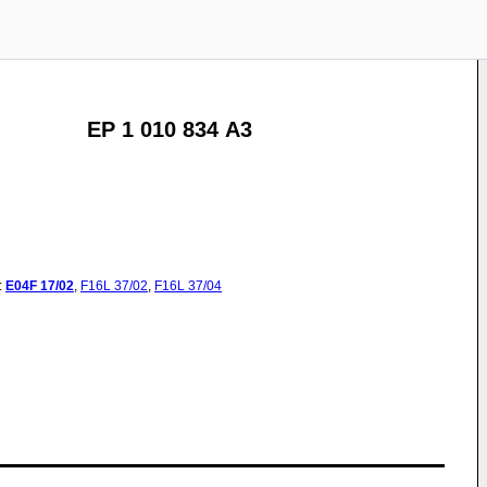
EP 1 010 834 A3
:
E04F
17/02
,
F16L
37/02
,
F16L
37/04