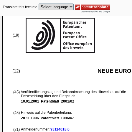
Translate this text into
(19)
NEUE EURO
(12)
(45)
Veröffentlichungstag und Bekanntmachung des Hinweises auf die
Entscheidung über den Einspruch:
10.01.2001
Patentblatt 2001/02
(45)
Hinweis auf die Patenterteilung:
20.11.1996
Patentblatt 1996/47
(21)
Anmeldenummer:
93114018.0