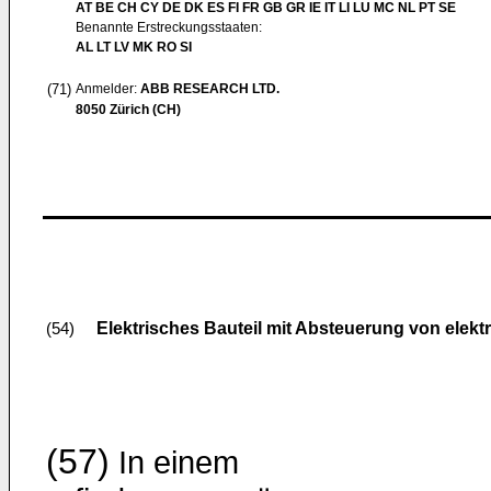
AT BE CH CY DE DK ES FI FR GB GR IE IT LI LU MC NL PT SE
Benannte Erstreckungsstaaten:
AL LT LV MK RO SI
(71)
Anmelder:
ABB RESEARCH LTD.
8050 Zürich (CH)
Elektrisches Bauteil mit Absteuerung von ele
(54)
(57)
In einem