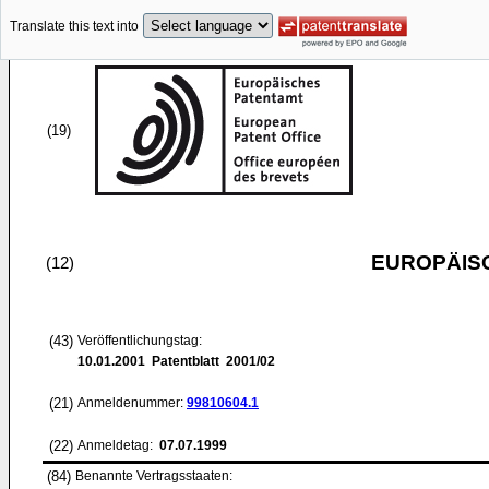
Translate this text into
(19)
EUROPÄIS
(12)
(43)
Veröffentlichungstag:
10.01.2001
Patentblatt 2001/02
(21)
Anmeldenummer:
99810604.1
(22)
Anmeldetag:
07.07.1999
(84)
Benannte Vertragsstaaten: