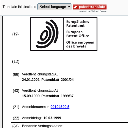
Translate this text into
(19)
(12)
(88)
Veröffentlichungstag A3:
24.01.2001
Patentblatt 2001/04
(43)
Veröffentlichungstag A2:
15.09.1999
Patentblatt 1999/37
(21)
Anmeldenummer:
99104690.5
(22)
Anmeldetag:
10.03.1999
(84)
Benannte Vertragsstaaten: