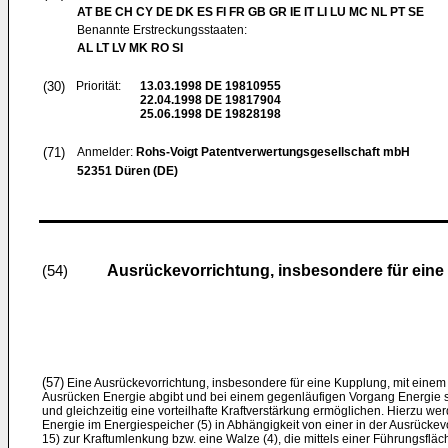
AT BE CH CY DE DK ES FI FR GB GR IE IT LI LU MC NL PT SE
Benannte Erstreckungsstaaten:
AL LT LV MK RO SI
(30)
Priorität:
13.03.1998
DE 19810955
22.04.1998
DE 19817904
25.06.1998
DE 19828198
(71)
Anmelder:
Rohs-Voigt Patentverwertungsgesellschaft mbH
52351 Düren (DE)
Ausrückevorrichtung, insbesondere für ein
(54)
(57)
Eine Ausrückevorrichtung, insbesondere für eine Kupplung, mit einem 
Ausrücken Energie abgibt und bei einem gegenläufigen Vorgang Energie s
und gleichzeitig eine vorteilhafte Kraftverstärkung ermöglichen. Hierzu wer
Energie im Energiespeicher (5) in Abhängigkeit von einer in der Ausrückevor
15) zur Kraftumlenkung bzw. eine Walze (4), die mittels einer Führungsflä