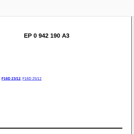
EP 0 942 190 A3
:
F16D
23/12
,
F16D
25/12