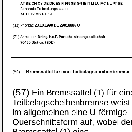
AT BE CH CY DE DK ES FI FR GB GR IE IT LI LU MC NL PT SE
Benannte Erstreckungsstaaten:
AL LT LV MK RO SI
(30)
Priorität:
23.10.1998
DE 29818886 U
(71)
Anmelder:
Dr.Ing. h.c.F. Porsche Aktiengesellschaft
70435 Stuttgart (DE)
Bremssattel für eine Teilbelagscheibenbremse
(54)
(57)
Ein Bremssattel (1) für ein
Teilbelagscheibenbremse weist
im allgemeinen eine U-förmige
Querschnittsform auf, wobei de
Bremssattel (1) eine