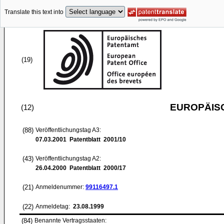
Translate this text into
(19)
EUROPÄIS
(12)
(88)
Veröffentlichungstag A3:
07.03.2001
Patentblatt 2001/10
(43)
Veröffentlichungstag A2:
26.04.2000
Patentblatt 2000/17
(21)
Anmeldenummer:
99116497.1
(22)
Anmeldetag:
23.08.1999
(84)
Benannte Vertragsstaaten: