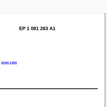
EP 1 081 263 A1
:
D04H
13/00