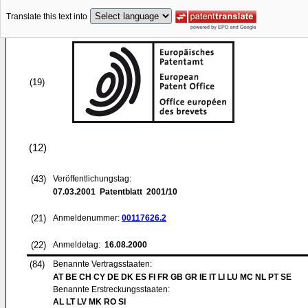
Translate this text into
(19)
(12)
(43)
Veröffentlichungstag:
07.03.2001
Patentblatt 2001/10
(21)
Anmeldenummer:
00117626.2
(22)
Anmeldetag:
16.08.2000
(84)
Benannte Vertragsstaaten:
AT BE CH CY DE DK ES FI FR GB GR IE IT LI LU MC NL PT SE
Benannte Erstreckungsstaaten:
AL LT LV MK RO SI