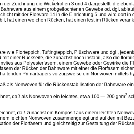
n der Zeichnung die Wickelrollen 3 und 4 dargestellt, die eben
e Bahnware aus einem grobgeflochtenen Gewebe od. dgl. ablauf
hicht mit der Florware 14 in die Einrichtung 5 und wird dort i
abil, hat einen weichen Rücken, hat einen fest im Rücken verank
are wie Florteppich, Tuftingteppich, Plüschware und dgl., jedenf
und mit einer Rückseite, die zunächst noch instabil, also die fl
nvlies aus Polyesterfasern, einem Gewebe oder Gewirke die Flor
rfasern der Rücken der Bahnware mit einer die Florfasern sich
n haltenden Primärträgers vorzugsweise ein Nonwoven mittels h
aß als Nonwoven für die Rückenstabilisation der Bahnware ein
2
hnet, daß als Nonwoven ein leichtes, etwa 100 ― 200 gr/m
sch
eichnet, daß zunächst ein Komposit aus einem leichten Nonwov
 einem leichten Nonwoven zusammengelegt und auf den mit Bezu
ation der Florfasern und gleichzeitig zur Gestaltung der Rück