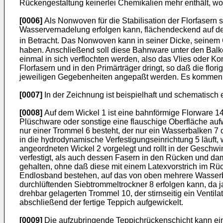
Rückengestaltung keinerlei Chemikalien mehr enthält, wo
[0006]
Als Nonwoven für die Stabilisation der Florfasern s
Wasservernadelung erfolgen kann, flächendeckend auf de
in Betracht. Das Nonwoven kann in seiner Dicke, seinem
haben. Anschließend soll diese Bahnware unter den Balk
einmal in sich verflochten werden, also das Vlies oder K
Florfasern und in den Primärträger dringt, so daß die flo
jeweiligen Gegebenheiten angepaßt werden. Es kommen al
[0007]
In der Zeichnung ist beispielhaft und schematisch
[0008]
Auf dem Wickel 1 ist eine bahnförmige Florware 14 s
Plüschware oder sonstige eine flauschige Oberfläche auf
nur einer Trommel 6 besteht, der nur ein Wasserbalken 7 
in die hydrodynamische Verfestigungseinrichtung 5 läuft,
angeordneten Wickel 2 vorgelegt und rollt in der Geschwi
verfestigt, als auch dessen Fasern in den Rücken und dam
gehalten, ohne daß diese mit einem Latexvorstrich im 
Endlosband bestehen, auf das von oben mehrere Wasserbal
durchlüftenden Siebtrommeltrockner 8 erfolgen kann, da j
drehbar gelagerten Trommel 10, der stirnseitig ein Ventil
abschließend der fertige Teppich aufgewickelt.
[0009]
Die aufzubringende Teppichrückenschicht kann ein