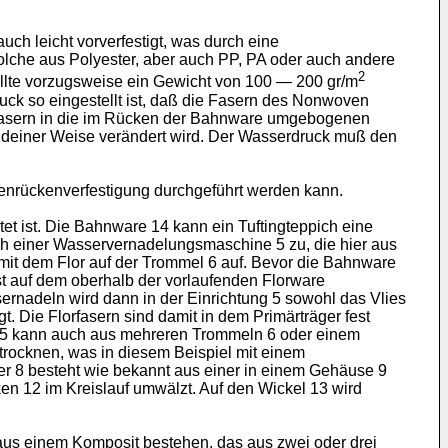
uch leicht vorverfestigt, was durch eine
lche aus Polyester, aber auch PP, PA oder auch andere
2
llte vorzugsweise ein Gewicht von 100 ― 200 gr/m
ck so eingestellt ist, daß die Fasern des Nonwoven
en Fasern in die im Rücken der Bahnware umgebogenen
rgendeiner Weise verändert wird. Der Wasserdruck muß den
renrückenverfestigung durchgeführt werden kann.
tet ist. Die Bahnware 14 kann ein Tuftingteppich eine
ch einer Wasservernadelungsmaschine 5 zu, die hier aus
 mit dem Flor auf der Trommel 6 auf. Bevor die Bahnware
ist auf dem oberhalb der vorlaufenden Florware
sernadeln wird dann in der Einrichtung 5 sowohl das Vlies
. Die Florfasern sind damit in dem Primärträger fest
e 5 kann auch aus mehreren Trommeln 6 oder einem
trocknen, was in diesem Beispiel mit einem
ner 8 besteht wie bekannt aus einer in einem Gehäuse 9
cken 12 im Kreislauf umwälzt. Auf den Wickel 13 wird
aus einem Komposit bestehen, das aus zwei oder drei