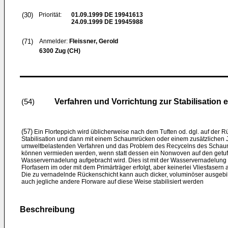
(30)
Priorität:
01.09.1999
DE 19941613
24.09.1999
DE 19945988
(71)
Anmelder:
Fleissner, Gerold
6300 Zug (CH)
Verfahren und Vorrichtung zur Stabilisation 
(54)
(57)
Ein Florteppich wird üblicherweise nach dem Tuften od. dgl. auf der Rü
Stabilisation und dann mit einem Schaumrücken oder einem zusätzlichen
umweltbelastenden Verfahren und das Problem des Recycelns des Schaum
können vermieden werden, wenn statt dessen ein Nonwoven auf den getuft
Wasservernadelung aufgebracht wird. Dies ist mit der Wasservernadelung d
Florfasern im oder mit dem Primärträger erfolgt, aber keinerlei Vliesfasern
Die zu vernadelnde Rückenschicht kann auch dicker, voluminöser ausgebil
auch jegliche andere Florware auf diese Weise stabilisiert werden
Beschreibung