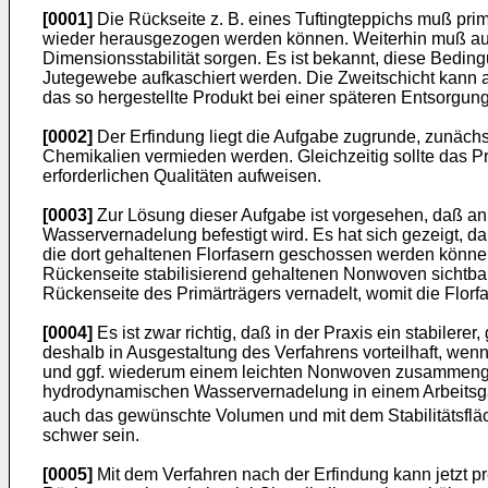
[0001]
Die Rückseite z. B. eines Tuftingteppichs muß primä
wieder herausgezogen werden können. Weiterhin muß auch 
Dimensionsstabilität sorgen. Es ist bekannt, diese Bedin
Jutegewebe aufkaschiert werden. Die Zweitschicht kann a
das so hergestellte Produkt bei einer späteren Entsorgun
[0002]
Der Erfindung liegt die Aufgabe zugrunde, zunächs
Chemikalien vermieden werden. Gleichzeitig sollte das P
erforderlichen Qualitäten aufweisen.
[0003]
Zur Lösung dieser Aufgabe ist vorgesehen, daß an
Wasservernadelung befestigt wird. Es hat sich gezeigt, d
die dort gehaltenen Florfasern geschossen werden können
Rückenseite stabilisierend gehaltenen Nonwoven sichtbar 
Rückenseite des Primärträgers vernadelt, womit die Florfa
[0004]
Es ist zwar richtig, daß in der Praxis ein stabilerer
deshalb in Ausgestaltung des Verfahrens vorteilhaft, wen
und ggf. wiederum einem leichten Nonwoven zusammengele
hydrodynamischen Wasservernadelung in einem Arbeitsgang
auch das gewünschte Volumen und mit dem Stabilitätsfläc
schwer sein.
[0005]
Mit dem Verfahren nach der Erfindung kann jetzt pr