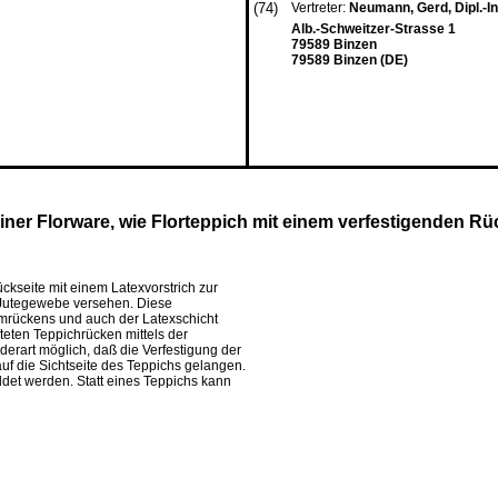
(74)
Vertreter:
Neumann, Gerd, Dipl.-I
Alb.-Schweitzer-Strasse 1
79589 Binzen
79589 Binzen (DE)
einer Florware, wie Florteppich mit einem verfestigenden R
ckseite mit einem Latexvorstrich zur
 Jutegewebe versehen. Diese
rückens und auch der Latexschicht
eten Teppichrücken mittels der
erart möglich, daß die Verfestigung der
 auf die Sichtseite des Teppichs gelangen.
det werden. Statt eines Teppichs kann