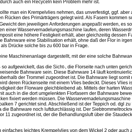
durch auch ein Recyceln kein Problem mehr ist.
ollte man ein Krempelvlies nehmen, das unverfestigt, ggf. aber a
n Rücken des Primärträgers gelegt wird. Als Fasern kommen so
 Gewicht den jeweiligen Anforderungen angepaßt werden, es so
en einer Wasservernadelungsmaschine laufen, deren Wasserdru
omposit eine höhere Festigkeit erhält, aber gleichzeitig dess
rige Bahnware eine Stabilisation erhält, ohne daß der Flor in i
s Drücke solche bis zu 600 bar in Frage.
 eine Maschinenanlage dargestellt, mit der eine solche Bahnwa
o aufgewickelt, das die Sicht-, die Florseite nach unten gerich
weisende Bahnware sein. Diese Bahnware 14 läuft kontinuierli
oberhalb der Trommel zugeordnet ist. Die Bahnware liegt somit
 wird deren Rückenseite mit einem Vlies bedeckt. Dieses Vlies 
ndigkeit der Florware gleichbleibend ab. Mittels der harten Was
it auch in die dort umgelenkten Florfasern der Bahnware bewegt
Rücken fixiert werden müssen. Die Wasservernadelungsmaschin
ken 7 gerichtet sind. Abschließend ist der Teppich od. dgl zu 
a die Bahnware noch luftdurchlässig ist. Der Siebtrommeltrock
ator 11 zugeordnet ist, der die Behandlungsluft über die Staude
 einfaches leichtes Krempelvlies von dem Wickel 2 oder auch 