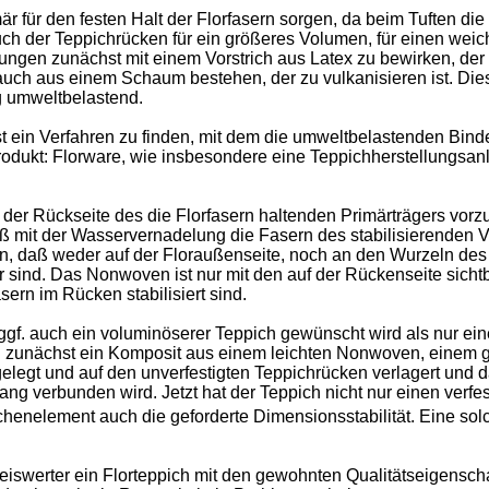
r für den festen Halt der Florfasern sorgen, da beim Tuften die 
der Teppichrücken für ein größeres Volumen, für einen weichen
gungen zunächst mit einem Vorstrich aus Latex zu bewirken, der
uch aus einem Schaum bestehen, der zu vulkanisieren ist. Dies
g umweltbelastend.
t ein Verfahren zu finden, mit dem die umweltbelastenden Binde
rodukt: Florware, wie insbesondere eine Teppichherstellungsanl
 der Rückseite des die Florfasern haltenden Primärträgers vo
aß mit der Wasservernadelung die Fasern des stabilisierenden V
, daß weder auf der Floraußenseite, noch an den Wurzeln des F
sind. Das Nonwoven ist nur mit den auf der Rückenseite sichtb
sern im Rücken stabilisiert sind.
, ggf. auch ein voluminöserer Teppich gewünscht wird als nur eine
n zunächst ein Komposit aus einem leichten Nonwoven, einem gr
gt und auf den unverfestigten Teppichrücken verlagert und d
 verbunden wird. Jetzt hat der Teppich nicht nur einen verfes
henelement auch die geforderte Dimensionsstabilität. Eine solc
eiswerter ein Florteppich mit den gewohnten Qualitätseigenscha