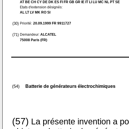
AT BE CH CY DE DK ES FI FR GB GR IE IT LI LU MC NL PT SE
Etats d'extension désignés:
AL LT LV MK RO SI
(30)
Priorité:
20.09.1999
FR 9911727
(71)
Demandeur:
ALCATEL
75008 Paris (FR)
Batterie de générateurs électrochimiques
(54)
(57)
La présente invention a po