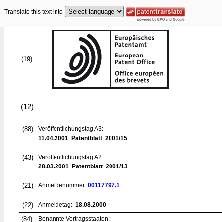
Translate this text into
(19)
(12)
(88)
Veröffentlichungstag A3:
11.04.2001
Patentblatt 2001/15
(43)
Veröffentlichungstag A2:
28.03.2001
Patentblatt 2001/13
(21)
Anmeldenummer:
00117797.1
(22)
Anmeldetag:
18.08.2000
(84)
Benannte Vertragsstaaten: