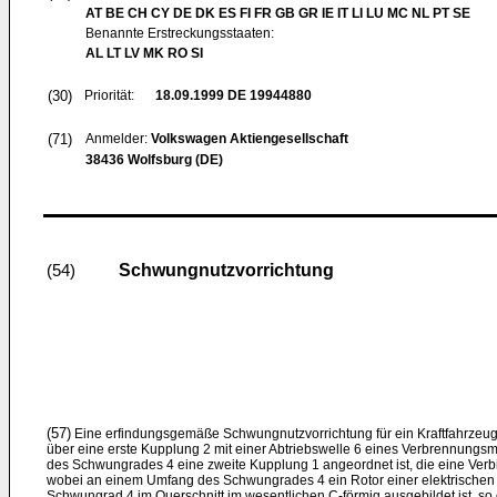
AT BE CH CY DE DK ES FI FR GB GR IE IT LI LU MC NL PT SE
Benannte Erstreckungsstaaten:
AL LT LV MK RO SI
(30)
Priorität:
18.09.1999
DE 19944880
(71)
Anmelder:
Volkswagen Aktiengesellschaft
38436 Wolfsburg (DE)
Schwungnutzvorrichtung
(54)
(57)
Eine erfindungsgemäße Schwungnutzvorrichtung für ein Kraftfahrzeug
über eine erste Kupplung 2 mit einer Abtriebswelle 6 eines Verbrennungsmo
des Schwungrades 4 eine zweite Kupplung 1 angeordnet ist, die eine Verbi
wobei an einem Umfang des Schwungrades 4 ein Rotor einer elektrischen 
Schwungrad 4 im Querschnitt im wesentlichen C-förmig ausgebildet ist, so