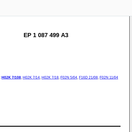
EP 1 087 499 A3
:
H02K
7/108
,
H02K
7/14
,
H02K
7/18
,
F02N
5/04
,
F16D
21/08
,
F02N
11/04