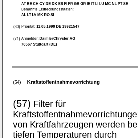
AT BE CH CY DE DK ES FI FR GB GR IE IT LI LU MC NL PT SE
Benannte Erstreckungsstaaten:
AL LT LV MK RO SI
(30)
Priorität:
11.05.1999
DE 19921547
(71)
Anmelder:
DaimlerChrysler AG
70567 Stuttgart (DE)
Kraftstoffentnahmevorrichtung
(54)
(57)
Filter für
Kraftstoffentnahmevorrichtunge
von Kraftfahrzeugen werden be
tiefen Temperaturen durch