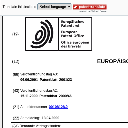
Translate this text into
(19)
EUROPÄIS
(12)
(88)
Veröffentlichungstag A3:
06.06.2001
Patentblatt 2001/23
(43)
Veröffentlichungstag A2:
15.11.2000
Patentblatt 2000/46
(21)
Anmeldenummer:
00108128.0
(22)
Anmeldetag:
13.04.2000
(84)
Benannte Vertragsstaaten: