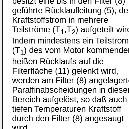
besitzt eine bis in den Filter (8)
geführte Rücklaufleitung (5), d
Kraftstoffstrom in mehrere
Teilströme (T
,T
) aufgeteilt wir
1
2
Indem mindestens ein Teilstrom
(T
) des vom Motor kommende
1
heißen Rücklaufs auf die
Filterfläche (11) gelenkt wird,
werden am Filter (8) angelagert
Paraffinabscheidungen in dies
Bereich aufgelöst, so daß auch 
tiefen Temperaturen Kraftstoff
durch den Filter (8) angesaugt
wird.