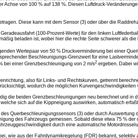
dieser Achse von 100 % auf 138 %. Diesen Luftdruck-Veränderung
etragen. Diese kann mit dem Sensor (3) oder über die Raddreh
i Geradeausfahrt (100-Prozent-Werte) für den linken Luftfederbalg
ig beladen ist, wobei hier die rechte Seite schwerer als die li
iegenden Wertepaar von 50 % Druckverminderung bei einer Que
tsprechender Beschleunigungs-Grenzwert für eine Lastverminder
2
 % bei einer Grenzbeschleunigung von 2 m/s
ergeben. Dabei wi
enrichtung, also für Links- und Rechtskurven, getrennt berechne
ücksichtigt, wodurch die möglichen Kurvengeschwindigkeiten 
g die beiden Grenzbeschleunigungen neu berechnet und in die
elche sich auf die Kippneigung auswirken, automatisch erfaßt
 des Querbeschleunigungssensors (3) oder durch Auswertung de
eunigung des Fahrzeugs gemessen. Sobald diese etwa 75 % der o
rzeuggeschwindigkeit durch eine automatische Motordrosselun
i, wie aus der Fahrdynamikregelung (FDR) bekannt, selektiv 