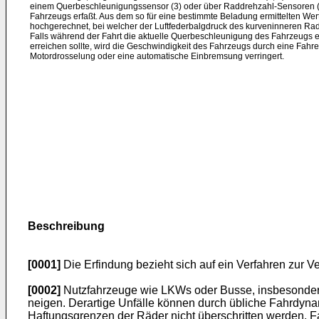
einem Querbeschleunigungssensor (3) oder über Raddrehzahl-Sensoren (
Fahrzeugs erfaßt. Aus dem so für eine bestimmte Beladung ermittelten We
hochgerechnet, bei welcher der Luftfederbalgdruck des kurveninneren Rad
Falls während der Fahrt die aktuelle Querbeschleunigung des Fahrzeugs
erreichen sollte, wird die Geschwindigkeit des Fahrzeugs durch eine Fah
Motordrosselung oder eine automatische Einbremsung verringert.
Beschreibung
[0001]
Die Erfindung bezieht sich auf ein Verfahren zur
[0002]
Nutzfahrzeuge wie LKWs oder Busse, insbesondere
neigen. Derartige Unfälle können durch übliche Fahrdyna
Haftungsgrenzen der Räder nicht überschritten werden. 