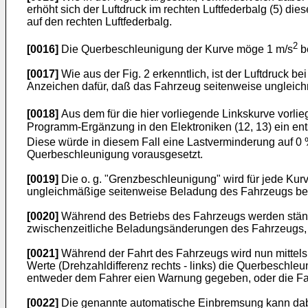
erhöht sich der Luftdruck im rechten Luftfederbalg (5) 
auf den rechten Luftfederbalg.
2
[0016]
Die Querbeschleunigung der Kurve möge 1 m/s
b
[0017]
Wie aus der Fig. 2 erkenntlich, ist der Luftdruck be
Anzeichen dafür, daß das Fahrzeug seitenweise ungleichmäß
[0018]
Aus dem für die hier vorliegende Linkskurve vorl
Programm-Ergänzung in den Elektroniken (12, 13) ein en
Diese würde in diesem Fall eine Lastverminderung auf 0
Querbeschleunigung vorausgesetzt.
[0019]
Die o. g. "Grenzbeschleunigung" wird für jede Kurv
ungleichmäßige seitenweise Beladung des Fahrzeugs ber
[0020]
Während des Betriebs des Fahrzeugs werden ständi
zwischenzeitliche Beladungsänderungen des Fahrzeugs, w
[0021]
Während der Fahrt des Fahrzeugs wird nun mittels
Werte (Drehzahldifferenz rechts - links) die Querbeschl
entweder dem Fahrer eien Warnung gegeben, oder die Fah
[0022]
Die genannte automatische Einbremsung kann dabe