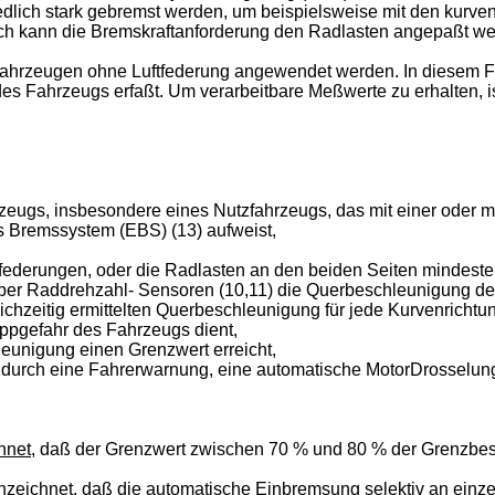
dlich stark gebremst werden, um beispielsweise mit den kurve
ch kann die Bremskraftanforderung den Radlasten angepaßt we
hrzeugen ohne Luftfederung angewendet werden. In diesem Fal
es Fahrzeugs erfaßt. Um verarbeitbare Meßwerte zu erhalten, i
eugs, insbesondere eines Nutzfahrzeugs, das mit einer oder me
es Bremssystem (EBS) (13) aufweist,
infederungen, oder die Radlasten an den beiden Seiten mindeste
ber Raddrehzahl- Sensoren (10,11) die Querbeschleunigung des
chzeitig ermittelten Querbeschleunigung für jede Kurvenrichtu
 Kippgefahr des Fahrzeugs dient,
leunigung einen Grenzwert erreicht,
 durch eine Fahrerwarnung, eine automatische MotorDrosselung
hnet,
daß der Grenzwert zwischen 70 % und 80 % der Grenzbesc
zeichnet,
daß die automatische Einbremsung selektiv an einze