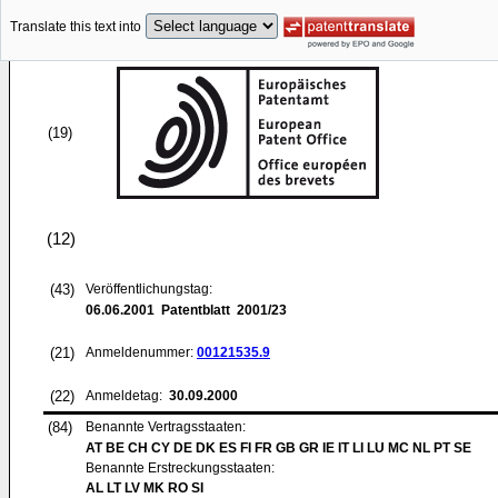
Translate this text into
(19)
(12)
(43)
Veröffentlichungstag:
06.06.2001
Patentblatt 2001/23
(21)
Anmeldenummer:
00121535.9
(22)
Anmeldetag:
30.09.2000
(84)
Benannte Vertragsstaaten:
AT BE CH CY DE DK ES FI FR GB GR IE IT LI LU MC NL PT SE
Benannte Erstreckungsstaaten:
AL LT LV MK RO SI