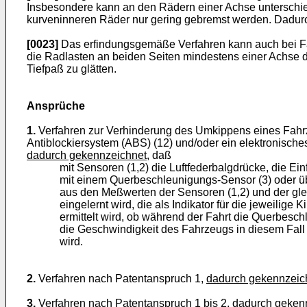
Insbesondere kann an den Rädern einer Achse unterschie
kurveninneren Räder nur gering gebremst werden. Dadur
[0023]
Das erfindungsgemäße Verfahren kann auch bei Fa
die Radlasten an beiden Seiten mindestens einer Achse d
Tiefpaß zu glätten.
Ansprüche
1.
Verfahren zur Verhinderung des Umkippens eines Fahrz
Antiblockiersystem (ABS) (12) und/oder ein elektronisch
dadurch gekennzeichnet,
daß
mit Sensoren (1,2) die Luftfederbalgdrücke, die E
mit einem Querbeschleunigungs-Sensor (3) oder ü
aus den Meßwerten der Sensoren (1,2) und der glei
eingelernt wird, die als Indikator für die jeweilige
ermittelt wird, ob während der Fahrt die Querbesch
die Geschwindigkeit des Fahrzeugs in diesem Fall
wird.
2.
Verfahren nach Patentanspruch 1,
dadurch gekennzeic
3.
Verfahren nach Patentanspruch 1 bis 2,
dadurch gekenn