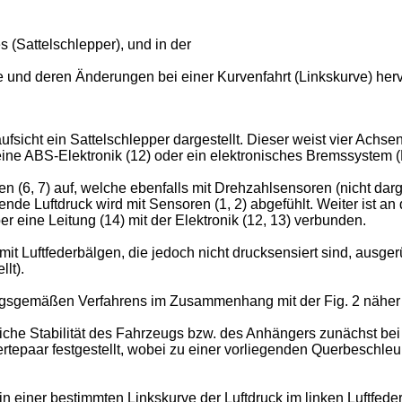
 (Sattelschlepper), und in der
 und deren Änderungen bei einer Kurvenfahrt (Linkskurve) her
aufsicht ein Sattelschlepper dargestellt. Dieser weist vier Achse
eine ABS-Elektronik (12) oder ein elektronisches Bremssystem 
(6, 7) auf, welche ebenfalls mit Drehzahlsensoren (nicht darges
hende Luftdruck wird mit Sensoren (1, 2) abgefühlt. Weiter ist 
r eine Leitung (14) mit der Elektronik (12, 13) verbunden.
it Luftfederbälgen, die jedoch nicht drucksensiert sind, ausge
lt).
gsgemäßen Verfahrens im Zusammenhang mit der Fig. 2 näher e
iche Stabilität des Fahrzeugs bzw. des Anhängers zunächst be
Wertepaar festgestellt, wobei zu einer vorliegenden Querbesch
i in einer bestimmten Linkskurve der Luftdruck im linken Luftfed