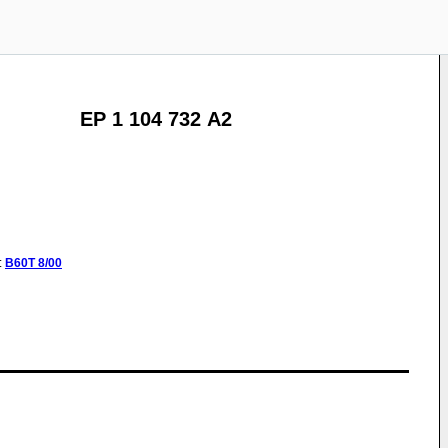
EP 1 104 732 A2
:
B60T
8/00