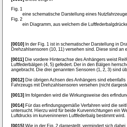
Fig. 1
eine schematische Darstellung eines Nutzfahrzeuges
Fig. 2
ein Diagramm, aus welchem die Luftfederbalgdrücke
[0010]
In der Fig. 1 ist in schematischer Darstellung in Dr
Drehzahlsensoren (10, 11) versehen sind. Diese sind an 
[0011]
Die vordere Hinterachse des Anhängers weist Reifen 
Luftfederbälgen (4, 5) gefedert. Der in den Bälgen herrsc
angebracht. Die drei genannten Sensoren (1, 2, 3) sind übe
[0012]
Die übrigen Achsen des Anhängers sind ebenfalls m
Fahrzeugs mit Drehzahlsensoren versehen (nicht dargestel
[0013]
Im folgenden wird die Wirkungsweise des erfindun
[0014]
Für das erfindungsgemäße Verfahren wird die seitl
untersucht. Hierzu wird für beide Kurvenrichtungen ein 
Luftdrucks im kurveninneren Luftfederbalg bestimmt wird.
[0015]
Wie in der Fig. 2 dargestellt, vermindert sich dabe