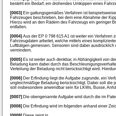
besteht ein Bedarf, ein drohendes Umkippen eines Fahrz
[0003]
Ein gattungsgemäßes Verfahren ist beispielsweise 
Fahrzeuges beschrieben, bei dem eine Abnahme der Kippst
Hierzu wird an den Rädern des Fahrzeugs ein geringer Bre
entfallen.
[0004]
Aus der EP 0 798 615 A1 ist weiter ein Verfahren zu
Fahrzeugdaten arbeitet, welche mittels eines kompliziert
Luftbälgen gemessen. Sensoren sind dabei ausdrücklich 
vermindern.
[0005]
Es ist weiter auch denkbar, in Abhängigkeit von d
Beladung kann dabei durch das Beschleunigungsverhalte
Verteilung der Beladung nicht berücksichtigt wird. Hierd
[0006]
Der Erfindung liegt die Aufgabe zugrunde, ein Ve
ungleichmäßige Beladung berücksichtigt. Dabei soll die 
soll insbesondere anwendbar sein für LKWs, Busse, Anh
[0007]
Die obengenannte Aufgabe wird durch die im Pate
[0008]
Die Erfindung wird im folgenden anhand einer Zeic
[0009]
Diese zeigt in