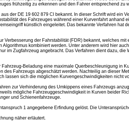
euges frühzeitig zu erkennen und den Fahrer entsprechend zu 
aus der DE 19 602 879 Cl bekannt. In dieser Schrift wird ein 
abilität des Fahrzeuges während einer Kurvenfahrt anhand ein
mseingriff künstlich eingeleitet. Das bekannte Verfahren hat d
r Verbesserung der Fahrstabilität (FDR) bekannt, welches mit ein
en Algorithmus kombiniert werden. Unter anderem wird hier auch
nur im Zugfahrzeug angebracht. Das Verfahren dient dazu, die
er Fahrzeug-Beladung eine maximale Querbeschleunigung in Kur
n des Fahrzeugs abgeschätzt werden. Nachteilig an dieser Me
urch lassen sich die möglichen Kurvengeschwindigkeiten nicht vo
rfahren zur Verhinderung des Umkippens eines Fahrzeugs anzug
jeweils mögliche Fahrzeuggeschwindigkeit in Kurven beider Ri
änger und Schienenfahrzeuge.
ntanspruch 1 angegebene Erfindung gelöst. Die Unteransprüch
hnung näher erläutert.