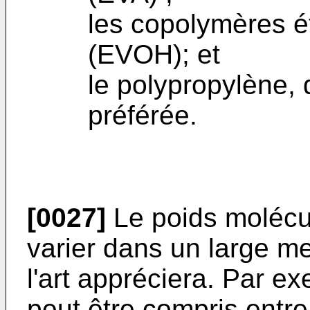
les copolymères ét
(EVOH); et
le polypropylène, q
préférée.
[0027]
Le poids molécul
varier dans un large m
l'art appréciera. Par e
peut être compris entre