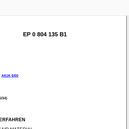
EP 0 804 135 B1
:
A61K
6/00
/34)
VERFAHREN