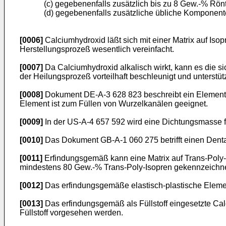
(c) gegebenenfalls zusätzlich bis zu 8 Gew.-% Rönt
(d) gegebenenfalls zusätzliche übliche Komponent
[0006]
Calciumhydroxid läßt sich mit einer Matrix auf Isop
Herstellungsprozeß wesentlich vereinfacht.
[0007]
Da Calciumhydroxid alkalisch wirkt, kann es die 
der Heilungsprozeß vorteilhaft beschleunigt und unterstü
[0008]
Dokument DE-A-3 628 823 beschreibt ein Element mit
Element ist zum Füllen von Wurzelkanälen geeignet.
[0009]
In der US-A-4 657 592 wird eine Dichtungsmasse fü
[0010]
Das Dokument GB-A-1 060 275 betrifft einen Dent
[0011]
Erfindungsgemäß kann eine Matrix auf Trans-Poly-
mindestens 80 Gew.-% Trans-Poly-Isopren gekennzeichne
[0012]
Das erfindungsgemäße elastisch-plastische Elemen
[0013]
Das erfindungsgemäß als Füllstoff eingesetzte Calc
Füllstoff vorgesehen werden.