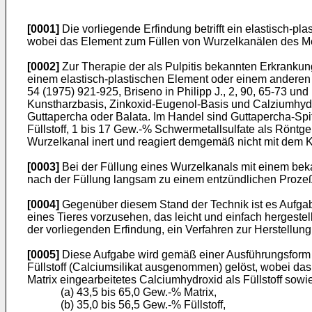
[0001]
Die vorliegende Erfindung betrifft ein elastisch-p
wobei das Element zum Füllen von Wurzelkanälen des Mensch
[0002]
Zur Therapie der als Pulpitis bekannten Erkrankun
einem elastisch-plastischen Element oder einem anderen Fü
54 (1975) 921-925, Briseno in Philipp J., 2, 90, 65-73 u
Kunstharzbasis, Zinkoxid-Eugenol-Basis und Calziumhydro
Guttapercha oder Balata. Im Handel sind Guttapercha-Spi
Füllstoff, 1 bis 17 Gew.-% Schwermetallsulfate als Röntg
Wurzelkanal inert und reagiert demgemäß nicht mit dem
[0003]
Bei der Füllung eines Wurzelkanals mit einem beka
nach der Füllung langsam zu einem entzündlichen Prozeß 
[0004]
Gegenüber diesem Stand der Technik ist es Aufgab
eines Tieres vorzusehen, das leicht und einfach hergeste
der vorliegenden Erfindung, ein Verfahren zur Herstellun
[0005]
Diese Aufgabe wird gemäß einer Ausführungsform de
Füllstoff (Calciumsilikat ausgenommen) gelöst, wobei da
Matrix eingearbeitetes Calciumhydroxid als Füllstoff sowi
(a) 43,5 bis 65,0 Gew.-% Matrix,
(b) 35,0 bis 56,5 Gew.-% Füllstoff,