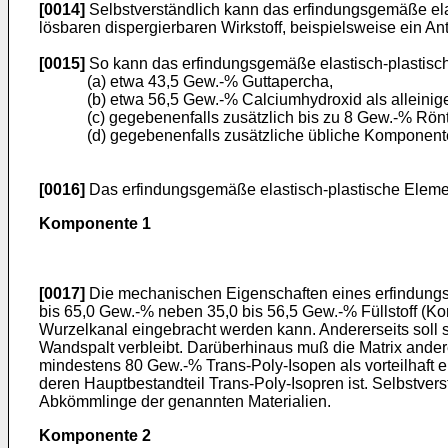
[0014]
Selbstverständlich kann das erfindungsgemäße ela
lösbaren dispergierbaren Wirkstoff, beispielsweise ein An
[0015]
So kann das erfindungsgemäße elastisch-plastisc
(a) etwa 43,5 Gew.-% Guttapercha,
(b) etwa 56,5 Gew.-% Calciumhydroxid als alleinige
(c) gegebenenfalls zusätzlich bis zu 8 Gew.-% Rönt
(d) gegebenenfalls zusätzliche übliche Komponent
[0016]
Das erfindungsgemäße elastisch-plastische Element
Komponente 1
[0017]
Die mechanischen Eigenschaften eines erfindungsge
bis 65,0 Gew.-% neben 35,0 bis 56,5 Gew.-% Füllstoff (Ko
Wurzelkanal eingebracht werden kann. Andererseits soll 
Wandspalt verbleibt. Darüberhinaus muß die Matrix ander
mindestens 80 Gew.-% Trans-Poly-Isopen als vorteilhaft e
deren Hauptbestandteil Trans-Poly-Isopren ist. Selbstvers
Abkömmlinge der genannten Materialien.
Komponente 2