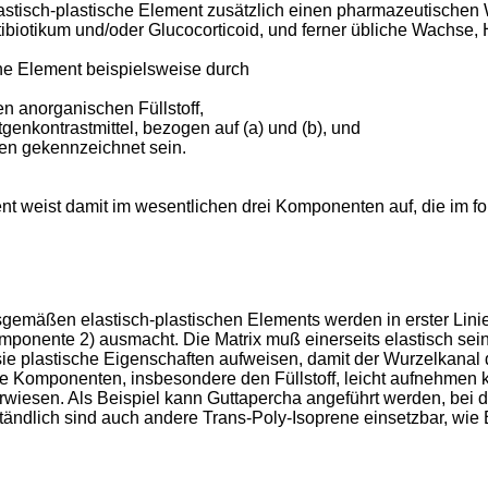
stisch-plastische Element zusätzlich einen pharmazeutischen 
tibiotikum und/oder Glucocorticoid, und ferner übliche Wachse, 
he Element beispielsweise durch
n anorganischen Füllstoff,
genkontrastmittel, bezogen auf (a) und (b), und
en gekennzeichnet sein.
 weist damit im wesentlichen drei Komponenten auf, die im fo
mäßen elastisch-plastischen Elements werden in erster Linie 
mponente 2) ausmacht. Die Matrix muß einerseits elastisch sein,
sie plastische Eigenschaften aufweisen, damit der Wurzelkanal 
e Komponenten, insbesondere den Füllstoff, leicht aufnehmen k
rwiesen. Als Beispiel kann Guttapercha angeführt werden, bei de
tändlich sind auch andere Trans-Poly-Isoprene einsetzbar, wie 