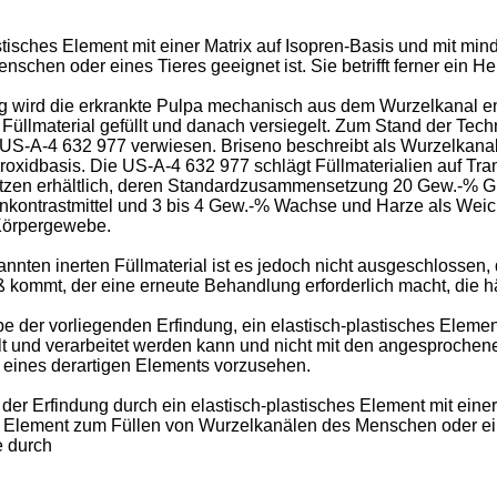
lastisches Element mit einer Matrix auf Isopren-Basis und mit m
en oder eines Tieres geeignet ist. Sie betrifft ferner ein Her
g wird die erkrankte Pulpa mechanisch aus dem Wurzelkanal ent
llmaterial gefüllt und danach versiegelt. Zum Stand der Technik
nd US-A-4 632 977 verwiesen. Briseno beschreibt als Wurzelkana
xidbasis. Die US-A-4 632 977 schlägt Füllmaterialien auf Tran
tzen erhältlich, deren Standardzusammensetzung 20 Gew.-% Gut
enkontrastmittel und 3 bis 4 Gew.-% Wachse und Harze als Weic
 Körpergewebe.
nnten inerten Füllmaterial ist es jedoch nicht ausgeschlossen
kommt, der eine erneute Behandlung erforderlich macht, die häu
e der vorliegenden Erfindung, ein elastisch-plastisches Elem
llt und verarbeitet werden kann und nicht mit den angesprochene
g eines derartigen Elements vorzusehen.
r Erfindung durch ein elastisch-plastisches Element mit einer
s Element zum Füllen von Wurzelkanälen des Menschen oder ein
e durch