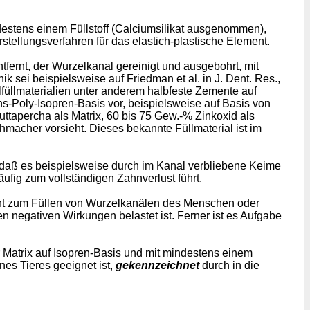
indestens einem Füllstoff (Calciumsilikat ausgenommen),
stellungsverfahren für das elastich-plastische Element.
fernt, der Wurzelkanal gereinigt und ausgebohrt, mit
 sei beispielsweise auf Friedman et al. in J. Dent. Res.,
lfüllmaterialien unter anderem halbfeste Zemente auf
s-Poly-Isopren-Basis vor, beispielsweise auf Basis von
tapercha als Matrix, 60 bis 75 Gew.-% Zinkoxid als
hmacher vorsieht. Dieses bekannte Füllmaterial ist im
, daß es beispielsweise durch im Kanal verbliebene Keime
fig zum vollständigen Zahnverlust führt.
ent zum Füllen von Wurzelkanälen des Menschen oder
n negativen Wirkungen belastet ist. Ferner ist es Aufgabe
 Matrix auf Isopren-Basis und mit mindestens einem
es Tieres geeignet ist,
gekennzeichnet
durch in die