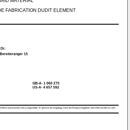
SAID MATERIAL
DE FABRICATION DUDIT ELEMENT
 Dr.
 Bereiteranger 15
GB-A- 1 060 275
US-A- 4 657 592
ch einzureichen und zu begründen. Er gilt erst als eingelegt, wenn die Einspruchsgebühr entrichtet worden ist. (Art.