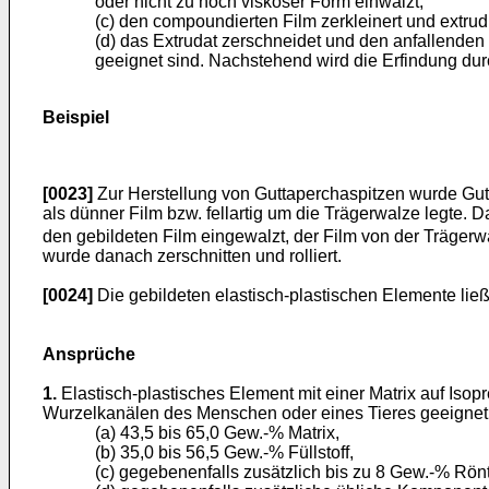
oder nicht zu hoch viskoser Form einwalzt,
(c) den compoundierten Film zerkleinert und extrudi
(d) das Extrudat zerschneidet und den anfallenden
geeignet sind. Nachstehend wird die Erfindung durc
Beispiel
[0023]
Zur Herstellung von Guttaperchaspitzen wurde Gutt
als dünner Film bzw. fellartig um die Trägerwalze legte
den gebildeten Film eingewalzt, der Film von der Trägerw
wurde danach zerschnitten und rolliert.
[0024]
Die gebildeten elastisch-plastischen Elemente ließ
Ansprüche
1.
Elastisch-plastisches Element mit einer Matrix auf Is
Wurzelkanälen des Menschen oder eines Tieres geeignet 
(a) 43,5 bis 65,0 Gew.-% Matrix,
(b) 35,0 bis 56,5 Gew.-% Füllstoff,
(c) gegebenenfalls zusätzlich bis zu 8 Gew.-% Rönt