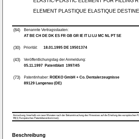
ELASTIC-PLASTIC ELEMENT FOR FILLING
ELEMENT PLASTIQUE ELASTIQUE DESTINE
(84)
Benannte Vertragsstaaten:
AT BE CH DE DK ES FR GB GR IE IT LI LU MC NL PT SE
(30)
Priorität:
18.01.1995
DE 19501374
(43)
Veröffentlichungstag der Anmeldung:
05.11.1997
Patentblatt 1997/45
(73)
Patentinhaber:
ROEKO GmbH + Co. Dentalerzeugnisse
89129 Langenau (DE)
Anmerkung: Innerhalb von neun Monaten nach der Bekanntmachung des Hinweises auf die Erteilung des europäischen Patent
99(1) Europäisches Patentübereinkommen).
Beschreibung