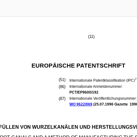
(11)
EUROPÄISCHE PATENTSCHRIFT
(51)
7
Internationale Patentklassifikation (IPC)
(86)
Internationale Anmeldenummer:
PCT/EP9600/192
(87)
Internationale Veröffentlichungsnummer:
WO 9622/069
(
25.07.1996
Gazette 1996
M FÜLLEN VON WURZELKANÄLEN UND HERSTELLUNGS