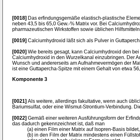
[0018]
Das erfindungsgemäße elastisch-plastische Element 
neben 43,5 bis 65,0 Gew.-% Matrix vor. Bei Calciumhydroxi
pharmazeutischen Wirkstoffen sowie üblichen Hilfsmittel
[0019]
Calciumhydroxid läßt sich als Pulver in Guttaperch
[0020]
Wie bereits gesagt, kann Calciumhydroxid den bei 
Calciumhydroxid in den Wurzelkanal einzubringen. Der An
Wunsch und andererseits am Aufnahmevermögen der Matrix f
ist eine Guttapercha-Spitze mit einem Gehalt von etwa 
Komponente 3
[0021]
Als weitere, allerdings fakultative, wenn auch üb
Bariumsulfat, oder eine Wismut-Strontium-Verbindung. Di
[0022]
Gemäß einer weiteren Ausführungsform der Erfindu
das dadurch gekennzeichnet ist, daß man
(a) einen Film einer Matrix auf Isopren-Basis bildet,
(b) in den Film der Matrix mindestens einen Füllsto