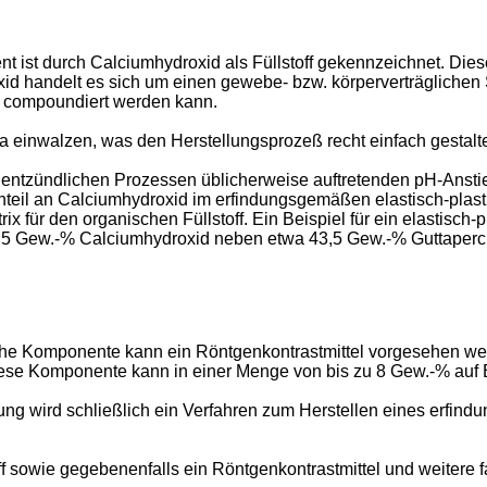
ist durch Calciumhydroxid als Füllstoff gekennzeichnet. Dieser
d handelt es sich um einen gewebe- bzw. körperverträglichen St
n compoundiert werden kann.
a einwalzen, was den Herstellungsprozeß recht einfach gestalte
entzündlichen Prozessen üblicherweise auftretenden pH-Anstieg 
teil an Calciumhydroxid im erfindungsgemäßen elastisch-plasti
ür den organischen Füllstoff. Ein Beispiel für ein elastisch-pl
56,5 Gew.-% Calciumhydroxid neben etwa 43,5 Gew.-% Guttaperc
liche Komponente kann ein Röntgenkontrastmittel vorgesehen we
ese Komponente kann in einer Menge von bis zu 8 Gew.-% auf B
ng wird schließlich ein Verfahren zum Herstellen eines erfin
ff sowie gegebenenfalls ein Röntgenkontrastmittel und weitere f