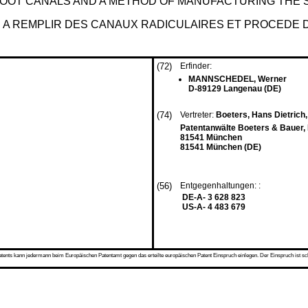
 ROOT CANALS AND A METHOD OF MANUFACTURING THE 
 A REMPLIR DES CANAUX RADICULAIRES ET PROCEDE 
(72)
Erfinder:
MANNSCHEDEL, Werner
D-89129 Langenau (DE)
(74)
Vertreter:
Boeters, Hans Dietrich,
Patentanwälte Boeters & Bauer,
81541 München
81541 München (DE)
(56)
Entgegenhaltungen: :
DE-A- 3 628 823
US-A- 4 483 679
s kann jedermann beim Europäischen Patentamt gegen das erteilte europäischen Patent Einspruch einlegen. Der Einspruch ist schriftli