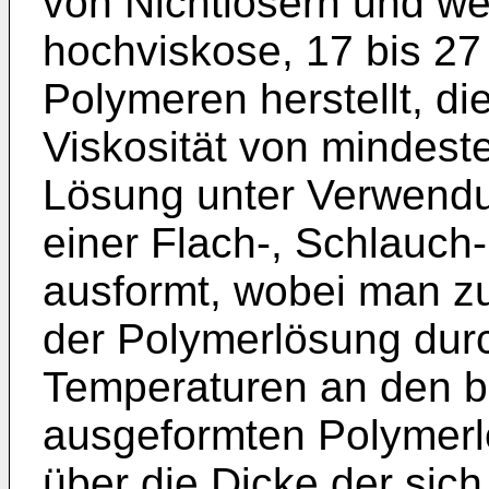
von Nichtlösern und we
hochviskose, 17 bis 2
Polymeren herstellt, d
Viskosität von mindest
Lösung unter Verwendu
einer Flach-, Schlauc
ausformt, wobei man z
der Polymerlösung durc
Temperaturen an den b
ausgeformten Polymerlö
über die Dicke der sic