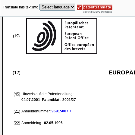
Translate this text into
(19)
EUROPÄI
(12)
(45)
Hinweis auf die Patenterteilung:
04.07.2001
Patentblatt 2001/27
(21)
Anmeldenummer:
96915007.7
(22)
Anmeldetag:
02.05.1996