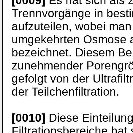
[0009]
Es hat sich als
Trennvorgänge in best
aufzuteilen, wobei man
umgekehrten Osmose als
bezeichnet. Diesem Ber
zunehmender Porengröße
gefolgt von der Ultrafilt
der Teilchenfiltration.
[0010]
Diese Einteilung
Filtrationsbereiche hat 