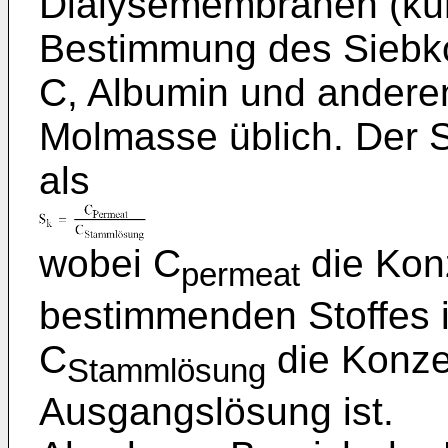
Dialysemembranen (küns
Bestimmung des Siebko
C, Albumin und anderen
Molmasse üblich. Der Si
als
wobei C
die Kon
permeat
bestimmenden Stoffes i
C
die Konzen
Stammlösung
Ausgangslösung ist.