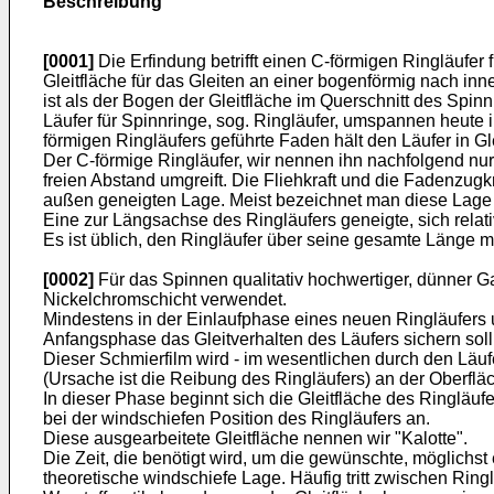
Beschreibung
[0001]
Die Erfindung betrifft einen C-förmigen Ringläufe
Gleitfläche für das Gleiten an einer bogenförmig nach inn
ist als der Bogen der Gleitfläche im Querschnitt des Spinn
Läufer für Spinnringe, sog. Ringläufer, umspannen heute
förmigen Ringläufers geführte Faden hält den Läufer in Gl
Der C-förmige Ringläufer, wir nennen ihn nachfolgend nur
freien Abstand umgreift. Die Fliehkraft und die Fadenzug
außen geneigten Lage. Meist bezeichnet man diese Lage 
Eine zur Längsachse des Ringläufers geneigte, sich relat
Es ist üblich, den Ringläufer über seine gesamte Länge m
[0002]
Für das Spinnen qualitativ hochwertiger, dünner Ga
Nickelchromschicht verwendet.
Mindestens in der Einlaufphase eines neuen Ringläufers u
Anfangsphase das Gleitverhalten des Läufers sichern soll
Dieser Schmierfilm wird - im wesentlichen durch den Läuf
(Ursache ist die Reibung des Ringläufers) an der Oberflä
In dieser Phase beginnt sich die Gleitfläche des Ringläufe
bei der windschiefen Position des Ringläufers an.
Diese ausgearbeitete Gleitfläche nennen wir "Kalotte".
Die Zeit, die benötigt wird, um die gewünschte, möglichst
theoretische windschiefe Lage. Häufig tritt zwischen Ring