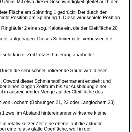
/min. Mit etwa dieser Geschwindigkeit gleitet auch der
ldete Fläche am Spinnring 1 gedrückt. Der durch den
iefe Position am Spinnring 1. Diese windschiefe Position
ngläufer 2 eine sog. Kalotte ein, die der Gleitfläche 20
ttel aufgetragen. Dieses Schmiermittel verbessert die
h sehr kurzer Zeit trotz Schmierung abarbeitet.
rch die sehr schnell rotierende Spule wird dieser
en. Obwohl dieser Schmierstoff permanent entsteht und
über einen langen Zeitraum bis zur Ausbildung einer
t in ausreichender Menge auf der Gleitfläche des
rm von Löchern (Bohrungen 21, 22 oder Langlöchern 23)
 1 zwei im Abstand hintereinander wirksame kleine
n relativ kurzer Zeit eine ebene, auf die aktuelle
i eine relativ glatte Oberf!äche, weil in der