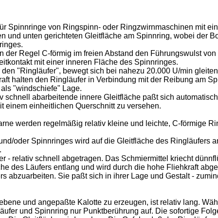
r für Spinnringe von Ringspinn- oder Ringzwirnmaschinen mit ei
en und unten gerichteten Gleitfläche am Spinnring, wobei der B
ringes.
 in der Regel C-förmig im freien Abstand den Führungswulst vo
eitkontakt mit einer inneren Fläche des Spinnringes.
 den "Ringläufer", bewegt sich bei nahezu 20.000 U/min gleiten
kraft halten den Ringläufer in Verbindung mit der Reibung am S
als "windschiefe" Lage.
iv schnell abarbeitende innere Gleitfläche paßt sich automatisc
it einem einheitlichen Querschnitt zu versehen.
rne werden regelmäßig relativ kleine und leichte, C-förmige Rin
nd/oder Spinnringes wird auf die Gleitfläche des Ringläufers am
.
er - relativ schnell abgetragen. Das Schmiermittel kriecht dünn
che des Läufers entlang und wird durch die hohe Fliehkraft abg
rs abzuarbeiten. Sie paßt sich in ihrer Lage und Gestalt - zumin
 ebene und angepaßte Kalotte zu erzeugen, ist relativ lang. Wä
läufer und Spinnring nur Punktberührung auf. Die sofortige Fol