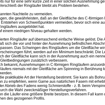
tets nur für eine sehr kurze Zeit in einer solchen Ausnehmung 
Verschleiß der Ringläufer bleibt als Problem bestehen.
nannten Nachteile zu vermeiden.
agen, die gewährleisten, daß an der Gleitfläche des C-förmigen 
 Entstehen von Schweißpunkten vermeiden, bevor sich eine aus
ingläufers ausgebildet hat.
auf einem niedrigen Niveau gehalten werden.
erten Ringläufer auf überraschend einfache Weise gelöst. Die
 daß sich die vor und hinter der Ausnehmung befindlichen Abschni
npassen. Das Schwingen des Ringläufers um die Gleitfläche wir
erscheinungen führt, werden auf ein Minimum beschränkt. Die Le
ch der Gleitfläche kann sich in der Ausnehmung auch ein nenne
 Gleitbedingungen zusätzlich verbessern.
uch bekannt, Ausnehmungen in C-förmigen Ringläufern anzuord
äufers niemals mit der Gleitfläche am Spinnring in Berührung k
 werden.
 praktikable Art der Herstellung bestimmt. Sie kann als Bohrun
nn zu empfehlen, wenn Garne aus natürlichen Fasern mit erheb
er Abrieb des Fadens wenig Schmierstoffe - z. B. beim Verspinn
urch die Wahl zweckmäßiger Herstellungsverfahren.
 die Läufer eine größere Breite besitzen. In diesem Fall kann 
ächen des gezogenen Profils.