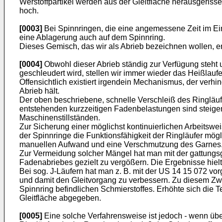
Werstoffpartikel werden aus der Gleitfläche herausgerissen
hoch.
[0003]
Bei Spinnringen, die eine angemessene Zeit im Ei
eine Ablagerung auch auf dem Spinnring.
Dieses Gemisch, das wir als Abrieb bezeichnen wollen, en
[0004]
Obwohl dieser Abrieb ständig zur Verfügung steht 
geschleudert wird, stellen wir immer wieder das Heißlau
Offensichtlich existiert irgendein Mechanismus, der verhin
Abrieb hält.
Der oben beschriebene, schnelle Verschleiß des Ringläu
entstehenden kurzzeitigen Fadenbelastungen sind steigen
Maschinenstillständen.
Zur Sicherung einer möglichst kontinuierlichen Arbeits
der Spinnringe die Funktionsfähigkeit der Ringläufer mö
manuellen Aufwand und eine Verschmutzung des Garnes
Zur Vermeidung solcher Mängel hat man mit der gattungs
Fadenabriebes gezielt zu vergößern. Die Ergebnisse hielte
Bei sog. J-Läufern hat man z. B. mit der US 14 15 072 vo
und damit den Gleitvorgang zu verbessern. Zu diesem Zwe
Spinnring befindlichen Schmierstoffes. Erhöhte sich die T
Gleitfläche abgegeben.
[0005]
Eine solche Verfahrensweise ist jedoch - wenn über