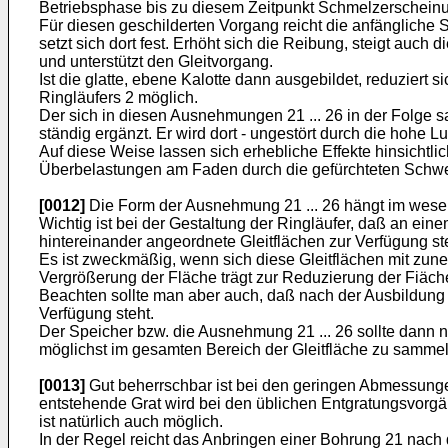
Betriebsphase bis zu diesem Zeitpunkt Schmelzerscheinu
Für diesen geschilderten Vorgang reicht die anfängliche 
setzt sich dort fest. Erhöht sich die Reibung, steigt auch
und unterstützt den Gleitvorgang.
Ist die glatte, ebene Kalotte dann ausgebildet, reduziert
Ringläufers 2 möglich.
Der sich in diesen Ausnehmungen 21 ... 26 in der Folge 
ständig ergänzt. Er wird dort - ungestört durch die hohe 
Auf diese Weise lassen sich erhebliche Effekte hinsichtl
Überbelastungen am Faden durch die gefürchteten Sch
[0012]
Die Form der Ausnehmung 21 ... 26 hängt im wesen
Wichtig ist bei der Gestaltung der Ringläufer, daß an ei
hintereinander angeordnete Gleitflächen zur Verfügung st
Es ist zweckmäßig, wenn sich diese Gleitflächen mit zune
Vergrößerung der Fläche trägt zur Reduzierung der Fiäch
Beachten sollte man aber auch, daß nach der Ausbildung
Verfügung steht.
Der Speicher bzw. die Ausnehmung 21 ... 26 sollte dann n
möglichst im gesamten Bereich der Gleitfläche zu samme
[0013]
Gut beherrschbar ist bei den geringen Abmessunge
entstehende Grat wird bei den üblichen Entgratungsvorgän
ist natürlich auch möglich.
In der Regel reicht das Anbringen einer Bohrung 21 nach d