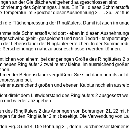
ngen an der Gleitfläche weitgehend ausgeschlossen sind.
Schmierung des Spinnringes 1 aus. Ein Teil dieses Schmierstof
 die Temperatur im Speicher dieser Ausnehmung 21 ... 26. Der fl
 sich die Flächenpressung der Ringläufers. Damit ist auch im u
sammelnde Schmierstoff wird dort - eben in diesen Ausnehmung
Luftgeschwindigkeit - gespeichert und nach Bedarf - temperaturg
ich der Lebensdauer der Ringläufer erreichen. In der Summe red
weißerscheinungen nahezu ausgeschlossen werden können.
tlichen von einem, bei der geringen Größe des Ringläufers 2 
nem neuen Ringläufer 2 zwei relativ kleine, im ausreichend gr
ehen.
hmender Betriebsdauer vergrößern. Sie sind dann bereits auf d
enpressung bei.
 einer ausreichend großen und ebenen Kalotte noch ein ausrei
icht direkt dem Luftwiderstand des Ringläufers 2 ausgesetzt we
ln und wieder abzugeben.
n des Ringläufers 2 das Anbringen von Bohrungen 21, 22 mit H
gen für den Ringläufer 2 mit beseitigt. Die Verwendung von La
en Fig. 3 und 4. Die Bohrung 21, deren Durchmesser kleiner ist 