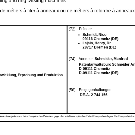
nning and ring twisting machines
de métiers à filer à anneaux ou de métiers à retordre à anneaux
(72)
Erfinder:
Schmidt, Nico
09116 Chemnitz (DE)
Lajain, Henry, Dr.
28717 Bremen (DE)
(74)
Vertreter:
Schneider, Manfred
Patentanwaltsbüro Schneider A
D-09111 Chemnitz
D-09111 Chemnitz (DE)
wicklung, Erprobung und Produktion
(56)
Entgegenhaltungen: :
DE-A- 2 744 156
s kann jedermann beim Europäischen Patentamt gegen das erteilte europäischen Patent Einspruch einlegen. Der Einspruch ist schriftli