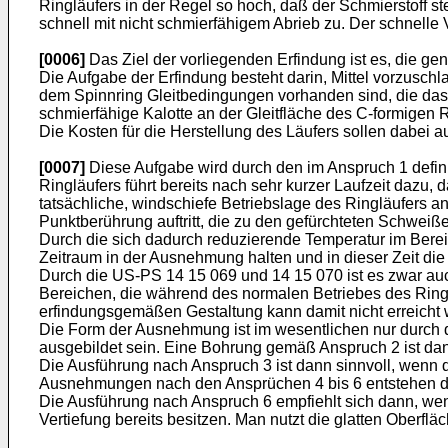
Ringläufers in der Regel so hoch, daß der Schmierstoff s
schnell mit nicht schmierfähigem Abrieb zu. Der schnelle 
[0006]
Das Ziel der vorliegenden Erfindung ist es, die ge
Die Aufgabe der Erfindung besteht darin, Mittel vorzuschl
dem Spinnring Gleitbedingungen vorhanden sind, die das
schmierfähige Kalotte an der Gleitfläche des C-formigen R
Die Kosten für die Herstellung des Läufers sollen dabei 
[0007]
Diese Aufgabe wird durch den im Anspruch 1 defini
Ringläufers führt bereits nach sehr kurzer Laufzeit dazu,
tatsächliche, windschiefe Betriebslage des Ringläufers a
Punktberührung auftritt, die zu den gefürchteten Schweiß
Durch die sich dadurch reduzierende Temperatur im Berei
Zeitraum in der Ausnehmung halten und in dieser Zeit die
Durch die US-PS 14 15 069 und 14 15 070 ist es zwar a
Bereichen, die während des normalen Betriebes des Ringl
erfindungsgemäßen Gestaltung kann damit nicht erreicht
Die Form der Ausnehmung ist im wesentlichen nur durch die
ausgebildet sein. Eine Bohrung gemäß Anspruch 2 ist da
Die Ausführung nach Anspruch 3 ist dann sinnvoll, wenn d
Ausnehmungen nach den Ansprüchen 4 bis 6 entstehen d
Die Ausführung nach Anspruch 6 empfiehlt sich dann, wenn
Vertiefung bereits besitzen. Man nutzt die glatten Oberfl