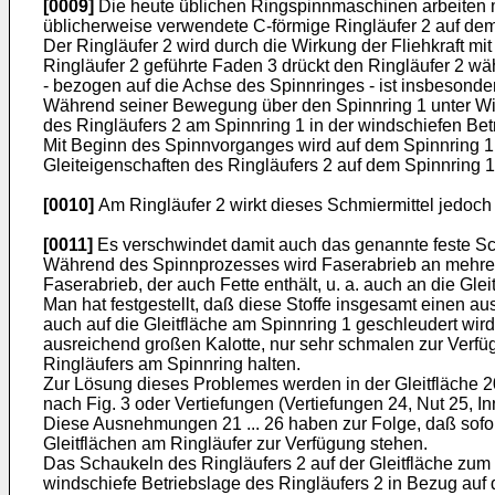
[0009]
Die heute üblichen Ringspinnmaschinen arbeiten m
üblicherweise verwendete C-förmige Ringläufer 2 auf dem
Der Ringläufer 2 wird durch die Wirkung der Fliehkraft m
Ringläufer 2 geführte Faden 3 drückt den Ringläufer 2 w
- bezogen auf die Achse des Spinnringes - ist insbesonde
Während seiner Bewegung über den Spinnring 1 unter Wirku
des Ringläufers 2 am Spinnring 1 in der windschiefen Betr
Mit Beginn des Spinnvorganges wird auf dem Spinnring 1, 
Gleiteigenschaften des Ringläufers 2 auf dem Spinnring 1
[0010]
Am Ringläufer 2 wirkt dieses Schmiermittel jedoch n
[0011]
Es verschwindet damit auch das genannte feste Sc
Während des Spinnprozesses wird Faserabrieb an mehreren
Faserabrieb, der auch Fette enthält, u. a. auch an die Gle
Man hat festgestellt, daß diese Stoffe insgesamt einen a
auch auf die Gleitfläche am Spinnring 1 geschleudert wird
ausreichend großen Kalotte, nur sehr schmalen zur Verfü
Ringläufers am Spinnring halten.
Zur Lösung dieses Problemes werden in der Gleitfläche 
nach Fig. 3 oder Vertiefungen (Vertiefungen 24, Nut 25, 
Diese Ausnehmungen 21 ... 26 haben zur Folge, daß sofor
Gleitflächen am Ringläufer zur Verfügung stehen.
Das Schaukeln des Ringläufers 2 auf der Gleitfläche zum Sp
windschiefe Betriebslage des Ringläufers 2 in Bezug auf de