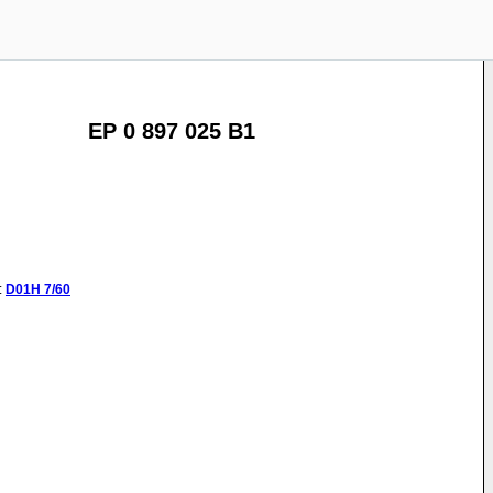
EP 0 897 025 B1
:
D01H
7/60