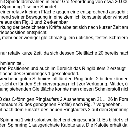
it Spindeldrehzahlen in einer Größenordnung von etwa 20.000 U
 Spinnring 1 seiner Spindel.
it einer relativ kleinen Fläche gegen eine entsprechend ausgebi
ährend seiner Bewegung in eine ziemlich konstante aber windsch
re aus den Fig. 1 und 2 erkennbar.
ng der bezeichneten Kräfte arbeitet sich nach kurzer Zeit am Ri
iebsposition entspricht.
mehr oder weniger gleichmäßig, ein übliches, festes Schmiermi
.
ur relativ kurze Zeit, da sich dessen Gleitfläche 20 bereits nac
hmiermittel.
 Positionen und auch im Bereich das Ringläufers 2 erzeugt. Du
itfläche des Spinnringes 1 geschleudert.
usreichend guten Schmierstoff für den Ringläufer 2 bilden könn
, steht er für den Schmiervorgang nicht zur Verfügung. Mit der, 
gung stehenden Gleitfläche konnte man diesen Schmierstoff nich
20 des C-förmigen Ringläufers 2 Ausnehmungen 21 ... 26 in Fo
Innenraum 26 des gebogenen Profils) nach Fig. 7 vorgesehen.
t nach dem Einsatz des neuen Ringläufers 2 auf dem Spinnring
innring 1 wird sofort weitgehend eingeschränkt. Es bildet sich i
n Spinnring 1 ausgerichtete Kalotte aus. Die Kalotte erhält dabe