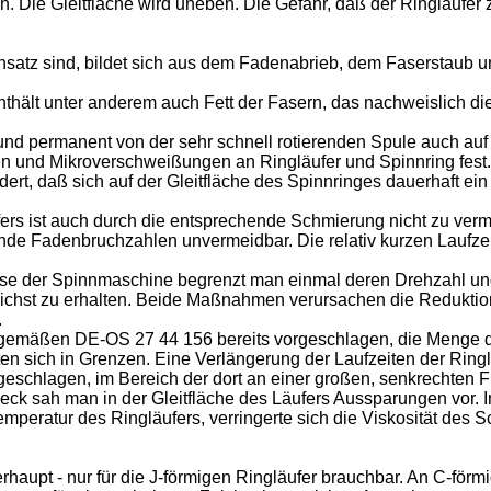
. Die Gleitfläche wird uneben. Die Gefahr, daß der Ringläufer ze
nsatz sind, bildet sich aus dem Fadenabrieb, dem Faserstaub 
thält unter anderem auch Fett der Fasern, das nachweislich di
und permanent von der sehr schnell rotierenden Spule auch auf 
fen und Mikroverschweißungen an Ringläufer und Spinnring fest.
dert, daß sich auf der Gleitfläche des Spinnringes dauerhaft ei
fers ist auch durch die entsprechende Schmierung nicht zu ve
de Fadenbruchzahlen unvermeidbar. Die relativ kurzen Laufzei
weise der Spinnmaschine begrenzt man einmal deren Drehzahl u
glichst zu erhalten. Beide Maßnahmen verursachen die Reduktio
.
gemäßen DE-OS 27 44 156 bereits vorgeschlagen, die Menge de
n sich in Grenzen. Eine Verlängerung der Laufzeiten der Ringläu
rgeschlagen, im Bereich der dort an einer großen, senkrechten 
ck sah man in der Gleitfläche des Läufers Aussparungen vor. 
emperatur des Ringläufers, verringerte sich die Viskosität des 
haupt - nur für die J-förmigen Ringläufer brauchbar. An C-förmi