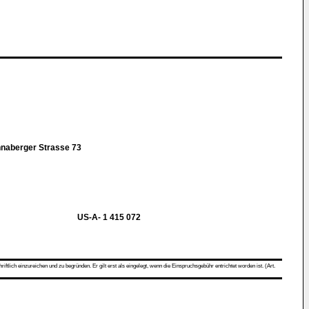
nnaberger Strasse 73
US-A- 1 415 072
ch einzureichen und zu begründen. Er gilt erst als eingelegt, wenn die Einspruchsgebühr entrichtet worden ist. (Art.