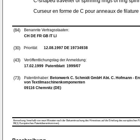
C-shaped traveller or spinning rings of ring spi
Curseur en forme de C pour anneaux de filature 
(84)
Benannte Vertragsstaaten:
CH DE FR GB IT LI
(30)
Priorität:
12.08.1997
DE 19734938
(43)
Veröffentlichungstag der Anmeldung:
17.02.1999
Patentblatt 1999/07
(73)
Patentinhaber:
Betonwerk C. Schmidt GmbH Abt. C. Hofmann - Ent
von Textilmaschinenkomponenten
09116 Chemnitz (DE)
Anmerkung: Innerhalb von neun Monaten nach der Bekanntmachung des Hinweises auf die Erteilung des europäischen Patent
99(1) Europäisches Patentübereinkommen).