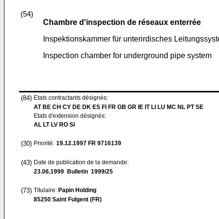
(54)
Chambre d'inspection de réseaux enterrée
Inspektionskammer für unterirdisches Leitungssys
Inspection chamber for underground pipe system
(84)
Etats contractants désignés:
AT BE CH CY DE DK ES FI FR GB GR IE IT LI LU MC NL PT SE
Etats d'extension désignés:
AL LT LV RO SI
(30)
Priorité:
19.12.1997
FR 9716139
(43)
Date de publication de la demande:
23.06.1999
Bulletin 1999/25
(73)
Titulaire:
Papin Holding
85250 Saint Fulgent (FR)