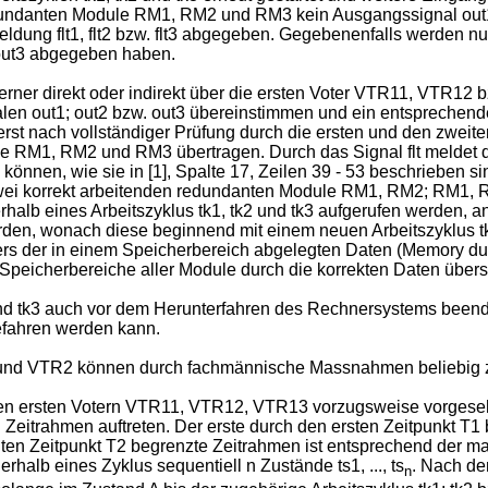
undanten Module RM1, RM2 und RM3 kein Ausgangssignal out1, o
ung flt1, flt2 bzw. flt3 abgegeben. Gegebenenfalls werden 
. out3 abgegeben haben.
rner direkt oder indirekt über die ersten Voter VTR11, VTR12
nalen out1; out2 bzw. out3 übereinstimmen und ein entsprechend
3 erst nach vollständiger Prüfung durch die ersten und den z
e RM1, RM2 und RM3 übertragen. Durch das Signal flt meldet 
önnen, wie sie in [1], Spalte 17, Zeilen 39 - 53 beschrieben 
 zwei korrekt arbeitenden redundanten Module RM1, RM2; RM1,
erhalb eines Arbeitszyklus tk1, tk2 und tk3 aufgerufen werden,
, wonach diese beginnend mit einem neuen Arbeitszyklus tk1,
fers der in einem Speicherbereich abgelegten Daten (Memory 
Speicherbereiche aller Module durch die korrekten Daten über
 und tk3 auch vor dem Herunterfahren des Rechnersystems been
efahren werden kann.
und VTR2 können durch fachmännische Massnahmen beliebig
n den ersten Votern VTR11, VTR12, VTR13 vorzugsweise vorgeseh
n Zeitrahmen auftreten. Der erste durch den ersten Zeitpunkt T1
iten Zeitpunkt T2 begrenzte Zeitrahmen ist entsprechend der ma
erhalb eines Zyklus sequentiell n Zustände ts1, ..., ts
. Nach de
n