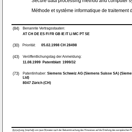
Secure data processing method and computer 
Méthode et système informatique de traitement
(84)
Benannte Vertragsstaaten:
AT CH DE ES FI FR GB IE IT LI MC PT SE
(30)
Priorität:
05.02.1998
CH 28498
(43)
Veröffentlichungstag der Anmeldung:
11.08.1999
Patentblatt 1999/32
(73)
Patentinhaber:
Siemens Schweiz AG (Siemens Suisse SA) (Siemen
Ltd)
8047 Zürich (CH)
Anmerkung: Innerhalb von neun Monaten nach der Bekanntmachung des Hinweises auf die Erteilung des europäischen Patent