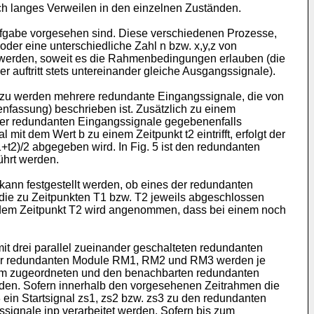
ich langes Verweilen in den einzelnen Zuständen.
fgabe vorgesehen sind. Diese verschiedenen Prozesse,
 oder eine unterschiedliche Zahl n bzw. x,y,z von
lt werden, soweit es die Rahmenbedingungen erlauben (die
r auftritt stets untereinander gleiche Ausgangssignale).
zu werden mehrere redundante Eingangssignale, die von
nfassung) beschrieben ist. Zusätzlich zu einem
m der redundanten Eingangssignale gegebenenfalls
mit dem Wert b zu einem Zeitpunkt t2 eintrifft, erfolgt der
+t2)/2 abgegeben wird. In Fig. 5 ist den redundanten
ührt werden.
 kann festgestellt werden, ob eines der redundanten
, die zu Zeitpunkten T1 bzw. T2 jeweils abgeschlossen
ach dem Zeitpunkt T2 wird angenommen, dass bei einem noch
it drei parallel zueinander geschalteten redundanten
 der redundanten Module RM1, RM2 und RM3 werden je
k3 im zugeordneten und den benachbarten redundanten
en. Sofern innerhalb den vorgesehenen Zeitrahmen die
ein Startsignal zs1, zs2 bzw. zs3 zu den redundanten
signale inp verarbeitet werden. Sofern bis zum