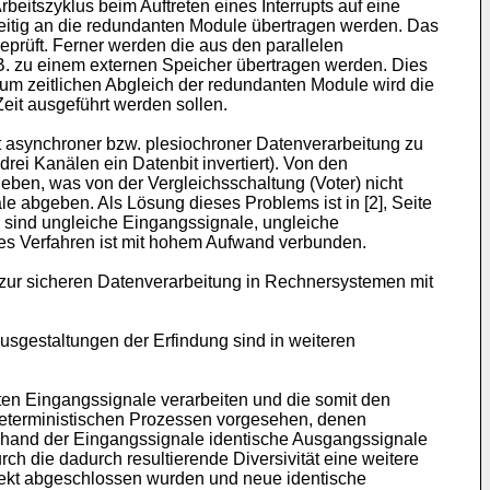
Arbeitszyklus beim Auftreten eines Interrupts auf eine
hzeitig an die redundanten Module übertragen werden. Das
geprüft. Ferner werden die aus den parallelen
.B. zu einem externen Speicher übertragen werden. Dies
s zum zeitlichen Abgleich der redundanten Module wird die
eit ausgeführt werden sollen.
st asynchroner bzw. plesiochroner Datenverarbeitung zu
rei Kanälen ein Datenbit invertiert). Von den
ben, was von der Vergleichsschaltung (Voter) nicht
e abgeben. Als Lösung dieses Problems ist in [2], Seite
sind ungleiche Eingangssignale, ungleiche
es Verfahren ist mit hohem Aufwand verbunden.
 zur sicheren Datenverarbeitung in Rechnersystemen mit
sgestaltungen der Erfindung sind in weiteren
en Eingangssignale verarbeiten und die somit den
 deterministischen Prozessen vorgesehen, denen
anhand der Eingangssignale identische Ausgangssignale
h die dadurch resultierende Diversivität eine weitere
rrekt abgeschlossen wurden und neue identische