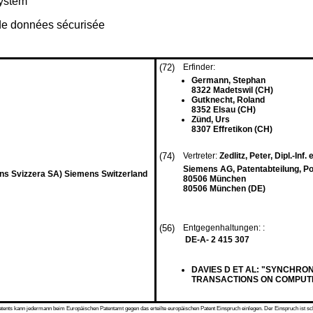
system
 de données sécurisée
(72)
Erfinder:
Germann, Stephan
8322 Madetswil (CH)
Gutknecht, Roland
8352 Elsau (CH)
Zünd, Urs
8307 Effretikon (CH)
(74)
Vertreter:
Zedlitz, Peter, Dipl.-Inf. e
Siemens AG, Patentabteilung, Po
s Svizzera SA) Siemens Switzerland
80506 München
80506 München (DE)
(56)
Entgegenhaltungen: :
DE-A- 2 415 307
DAVIES D ET AL: "SYNCHRO
TRANSACTIONS ON COMPUTERS, 
s kann jedermann beim Europäischen Patentamt gegen das erteilte europäischen Patent Einspruch einlegen. Der Einspruch ist schriftli