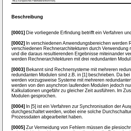
99(1) Europäisches Patentübereinkommen).
Beschreibung
[0001]
Die vorliegende Erfindung betrifft ein Verfahren 
[0002]
In verschiedenen Anwendungsbereichen werden Rech
verschiedenen Rechnerarchitekturen durch Verwendung re
und die daraus resultierenden Ergebnisse miteinander ver
werden Rechnerarchitekturen mit drei redundanten Modul
[0003]
Bekannt sind Rechnersysteme mit mehreren redund
redundanten Modulen sind z.B. in [1] beschrieben. Da be
werden vorzugsweise Systeme mit mehreren redundanten K
werden von den asynchron laufenden Modulen jedoch nur
Kalkulationen ungefähr zu gleicher Zeit ausführen. Im 
Modulen gesprochen.
[0004]
In [5] ist ein Verfahren zur Synchronisation der 
durchgeschaltet werden, wobei eine solche Durchschalt
Prozessdaten abgearbeitet haben.
[0005]
Zur Vermeidung von Fehlern müssen die plesiochro