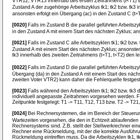
VTR12, VTR13 innerhalb des ersten Zeitrahmens (t<T1) sol
Zustand A der zugehörige Arbeitszyklus tk1; tk2 bzw. tk3 
ansonsten erfolgt ein Übergang (ac) in den Zustand C (t>T
[0020]
Falls im Zustand B die parallel geführten Arbeitszy
in den Zustand A mit einem Start des nächsten Zyklus; ans
[0021]
Falls im Zustand C alle Arbeitszyklen tk1; tk2 bzw.
Zustand A mit einem Start des nächsten Zyklus; ansonsten 
tk3 innerhalb des zweiten Zeitrahmens (t>T1, t<T2) den le
[0022]
Falls im Zustand D die parallel geführten Arbeitszy
Übergang (da) in den Zustand A mit einem Start des nächs
zweiten Voter VTR2) kann daher die Fehlerquelle festgest
[0023]
Falls während den Arbeitszyklen tk1; tk2 bzw. tk3
individuell angepasste Zeitrahmen vorgesehen werden. Für 
Zeitpunkte festgelegt: T1 -> T11, T12, T13 bzw. T2 -> T21
[0024]
Bei Rechnersystemen, die im Bereich der Steuerungs
Wartezeiten vorgesehen, die den in Echtzeit ablaufende
Rechnersystems sind. Z.B. stellt der Stellwerkrechner e
Rechner eine Rückmeldung, mit der die korrekte Ausführun
Rückmeldung eintreffen muss. Da die Arbeitszyklen tk1, t