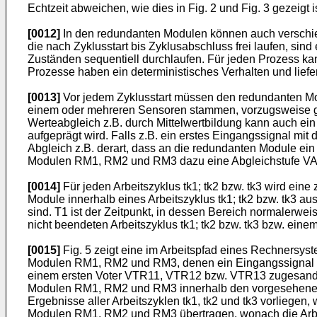
Echtzeit abweichen, wie dies in Fig. 2 und Fig. 3 gezeig
[0012]
In den redundanten Modulen können auch verschie
die nach Zyklusstart bis Zyklusabschluss frei laufen, sind
Zuständen sequentiell durchlaufen. Für jeden Prozess ka
Prozesse haben ein deterministisches Verhalten und liefer
[0013]
Vor jedem Zyklusstart müssen den redundanten Mo
einem oder mehreren Sensoren stammen, vorzugsweise gepr
Werteabgleich z.B. durch Mittelwertbildung kann auch ei
aufgeprägt wird. Falls z.B. ein erstes Eingangssignal mit 
Abgleich z.B. derart, dass an die redundanten Module ein 
Modulen RM1, RM2 und RM3 dazu eine Abgleichstufe VAL 
[0014]
Für jeden Arbeitszyklus tk1; tk2 bzw. tk3 wird ein
Module innerhalb eines Arbeitszyklus tk1; tk2 bzw. tk3 a
sind. T1 ist der Zeitpunkt, in dessen Bereich normalerwe
nicht beendeten Arbeitszyklus tk1; tk2 bzw. tk3 bzw. einem
[0015]
Fig. 5 zeigt eine im Arbeitspfad eines Rechnersys
Modulen RM1, RM2 und RM3, denen ein Eingangssignal i
einem ersten Voter VTR11, VTR12 bzw. VTR13 zugesandt, i
Modulen RM1, RM2 und RM3 innerhalb den vorgesehenen,
Ergebnisse aller Arbeitszyklen tk1, tk2 und tk3 vorlieg
Modulen RM1, RM2 und RM3 übertragen, wonach die Arbeits