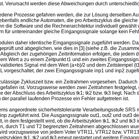
t ist. Verursacht werden diese Abweichungen durch unterschiedl
dene Prozesse gefahren werden, die zur Lösung derselben Au
 ebenfalls endliche Automaten, die pro Arbeitszyklus die gleiche
nn die Software und die Rechnerarchitektur individuell gewäh
n für untereinander gleiche Eingangssignale solange kein Fehle
dulen daher identische Eingangssignale zugeführt werden. Da
üft und abgeglichen, wie dies in [3] (siehe z.B. die Zusamme
n Abgleich der zugehörigen Zeitinformation erfolgen, die jede
dem Wert a zu einem Zeitpunkt t1 und ein zweites Eingangssignal 
validiertes Signal mit dem Wert (a+b)/2 und dem Zeitstempel (t1
vorgeschaltet, der zwei Eingangssignale inp1 und inp2 zugef
e zulässige Zykluszeit bzw. ein Zeitrahmen vorgesehen. Dadurch
usgefallen ist. Vorzugsweise werden zwei Zeitrahmen festgelegt
ise der Abschluss des Arbeitszyklus tk1; tk2 bzw. tk3 liegt. N
 der parallel laufenden Prozesse ein Fehler aufgetreten ist.
tems angeordnete sicherheitstolerante Verarbeitungsstufe SRS m
np zugeführt wird. Die Ausgangssignale out1, out2 und out3
n dem festgestellt wird, ob die Arbeitszyklen tk1, tk2 und t
 durch T1 und T2 begrenzten Zeitrahmen abgeschlossen wurd
en, wird vorzugsweise von jedem Voter VTR11, VTR12 bzw. VTR13 
zyklen tk1, tk2 und tk3 erneut gestartet und weitere Eingangs