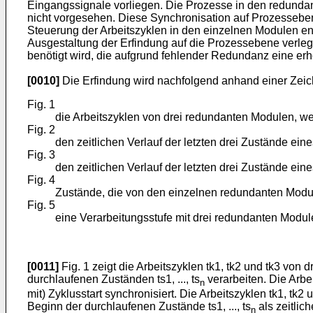
Eingangssignale vorliegen. Die Prozesse in den redundante
nicht vorgesehen. Diese Synchronisation auf Prozessebene
Steuerung der Arbeitszyklen in den einzelnen Modulen en
Ausgestaltung der Erfindung auf die Prozessebene verlegt.
benötigt wird, die aufgrund fehlender Redundanz eine er
[0010]
Die Erfindung wird nachfolgend anhand einer Zeich
Fig. 1
die Arbeitszyklen von drei redundanten Modulen, w
Fig. 2
den zeitlichen Verlauf der letzten drei Zustände ein
Fig. 3
den zeitlichen Verlauf der letzten drei Zustände eine
Fig. 4
Zustände, die von den einzelnen redundanten Mod
Fig. 5
eine Verarbeitungsstufe mit drei redundanten Modul
[0011]
Fig. 1 zeigt die Arbeitszyklen tk1, tk2 und tk3 vo
durchlaufenen Zuständen ts1, ..., ts
verarbeiten. Die Arbe
n
mit) Zyklusstart synchronisiert. Die Arbeitszyklen tk1, tk2
Beginn der durchlaufenen Zustände ts1, ..., ts
als zeitlic
n