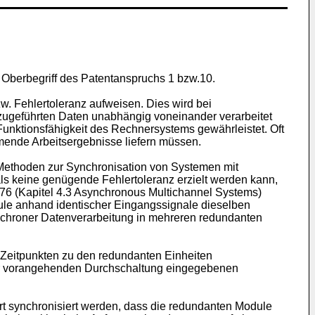
 Oberbegriff des Patentanspruchs 1 bzw.10.
. Fehlertoleranz aufweisen. Dies wird bei
zugeführten Daten unabhängig voneinander verarbeitet
Funktionsfähigkeit des Rechnersystems gewährleistet. Oft
mende Arbeitsergebnisse liefern müssen.
Methoden zur Synchronisation von Systemen mit
ls keine genügende Fehlertoleranz erzielt werden kann,
76 (Kapitel 4.3 Asynchronous Multichannel Systems)
le anhand identischer Eingangssignale dieselben
ochroner Datenverarbeitung in mehreren redundanten
n Zeitpunkten zu den redundanten Einheiten
der vorangehenden Durchschaltung eingegebenen
t synchronisiert werden, dass die redundanten Module