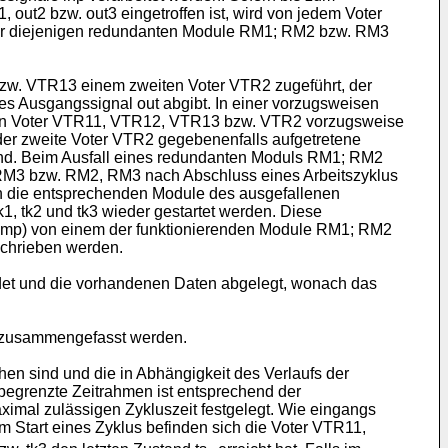
ut2 bzw. out3 eingetroffen ist, wird von jedem Voter
nur diejenigen redundanten Module RM1; RM2 bzw. RM3
 bzw. VTR13 einem zweiten Voter VTR2 zugeführt, der
es Ausgangssignal out abgibt. In einer vorzugsweisen
weiten Voter VTR11, VTR12, VTR13 bzw. VTR2 vorzugsweise
der zweite Voter VTR2 gegebenenfalls aufgetretene
sind. Beim Ausfall eines redundanten Moduls RM1; RM2
 RM3 bzw. RM2, RM3 nach Abschluss eines Arbeitszyklus
 an die entsprechenden Module des ausgefallenen
 tk2 und tk3 wieder gestartet werden. Diese
dump) von einem der funktionierenden Module RM1; RM2
schrieben werden.
det und die vorhandenen Daten abgelegt, wonach das
 zusammengefasst werden.
en sind und die in Abhängigkeit des Verlaufs der
 begrenzte Zeitrahmen ist entsprechend der
ximal zulässigen Zykluszeit festgelegt. Wie eingangs
m Start eines Zyklus befinden sich die Voter VTR11,