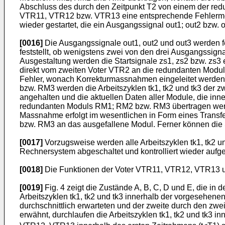
Abschluss des durch den Zeitpunkt T2 von einem der red
VTR11, VTR12 bzw. VTR13 eine entsprechende Fehlermeld
wieder gestartet, die ein Ausgangssignal out1; out2 bzw
[0016]
Die Ausgangssignale out1, out2 und out3 werden fe
feststellt, ob wenigstens zwei von den drei Ausgangssig
Ausgestaltung werden die Startsignale zs1, zs2 bzw. zs
direkt vom zweiten Voter VTR2 an die redundanten Modul
Fehler, wonach Korrekturmassnahmen eingeleitet werden k
bzw. RM3 werden die Arbeitszyklen tk1, tk2 und tk3 der
angehalten und die aktuellen Daten aller Module, die inn
redundanten Moduls RM1; RM2 bzw. RM3 übertragen werden
Massnahme erfolgt im wesentlichen in Form eines Trans
bzw. RM3 an das ausgefallene Modul. Ferner können die 
[0017]
Vorzugsweise werden alle Arbeitszyklen tk1, tk2
Rechnersystem abgeschaltet und kontrolliert wieder aufg
[0018]
Die Funktionen der Voter VTR11, VTR12, VTR13 
[0019]
Fig. 4 zeigt die Zustände A, B, C, D und E, die i
Arbeitszyklen tk1, tk2 und tk3 innerhalb der vorgesehene
durchschnittlich erwarteten und der zweite durch den zwe
erwähnt, durchlaufen die Arbeitszyklen tk1, tk2 und tk3 inn