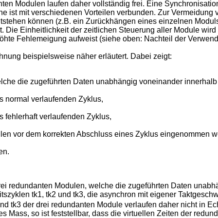
n Modulen laufen daher vollständig frei. Eine Synchronisation 
 ist mit verschiedenen Vorteilen verbunden. Zur Vermeidung vo
tstehen können (z.B. ein Zurückhängen eines einzelnen Moduls)
 Die Einheitlichkeit der zeitlichen Steuerung aller Module wird
höhte Fehlemeigung aufweist (siehe oben: Nachteil der Verwend
nung beispielsweise näher erläutert. Dabei zeigt:
elche die zugeführten Daten unabhängig voneinander innerhalb 
es normal verlaufenden Zyklus,
s fehlerhaft verlaufenden Zyklus,
ulen vor dem korrekten Abschluss eines Zyklus eingenommen 
en.
n drei redundanten Modulen, welche die zugeführten Daten unabh
itszyklen tk1, tk2 und tk3, die asynchron mit eigener Taktgesc
 und tk3 der drei redundanten Module verlaufen daher nicht in Ech
hes Mass, so ist feststellbar, dass die virtuellen Zeiten der r