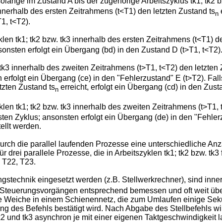
ange im Zustand A bis der zugehörige Arbeitszyklus tk1; tk2 bz
innerhalb des ersten Zeitrahmens (t<T1) den letzten Zustand ts
e
n
1, t<T2).
klen tk1; tk2 bzw. tk3 innerhalb des ersten Zeitrahmens (t<T1) d
onsten erfolgt ein Übergang (bd) in den Zustand D (t>T1, t<T2)
 tk3 innerhalb des zweiten Zeitrahmens (t>T1, t<T2) den letzten 
erfolgt ein Übergang (ce) in den "Fehlerzustand" E (t>T2). Fall
tzten Zustand ts
erreicht, erfolgt ein Übergang (cd) in den Zust
n
klen tk1; tk2 bzw. tk3 innerhalb des zweiten Zeitrahmens (t>T1, 
ten Zyklus; ansonsten erfolgt ein Übergang (de) in den "Fehler
ellt werden.
 durch die parallel laufenden Prozesse eine unterschiedliche A
drei parallele Prozesse, die in Arbeitszyklen tk1; tk2 bzw. tk3 
, T22, T23.
technik eingesetzt werden (z.B. Stellwerkrechner), sind innerha
n Steuerungsvorgängen entsprechend bemessen und oft weit üb
ine Weiche in einem Schienennetz, die zum Umlaufen einige Sek
g des Befehls bestätigt wird. Nach Abgabe des Stellbefehls wi
k2 und tk3 asynchron je mit einer eigenen Taktgeschwindigkeit 