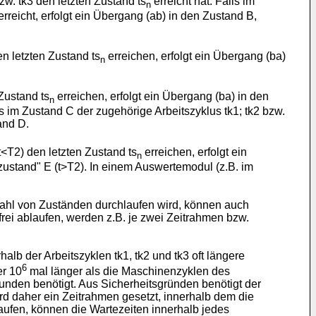
w. tk3 den letzten Zustand ts
erreicht hat. Falls im
n
rreicht, erfolgt ein Übergang (ab) in den Zustand B,
en letzten Zustand ts
erreichen, erfolgt ein Übergang (ba)
n
.
Zustand ts
erreichen, erfolgt ein Übergang (ba) in den
n
s im Zustand C der zugehörige Arbeitszyklus tk1; tk2 bzw.
and D.
t<T2) den letzten Zustand ts
erreichen, erfolgt ein
n
zustand" E (t>T2). In einem Auswertemodul (z.B. im
nzahl von Zuständen durchlaufen wird, können auch
frei ablaufen, werden z.B. je zwei Zeitrahmen bzw.
lb der Arbeitszyklen tk1, tk2 und tk3 oft längere
6
er 10
mal länger als die Maschinenzyklen des
unden benötigt. Aus Sicherheitsgründen benötigt der
rd daher ein Zeitrahmen gesetzt, innerhalb dem die
laufen, können die Wartezeiten innerhalb jedes