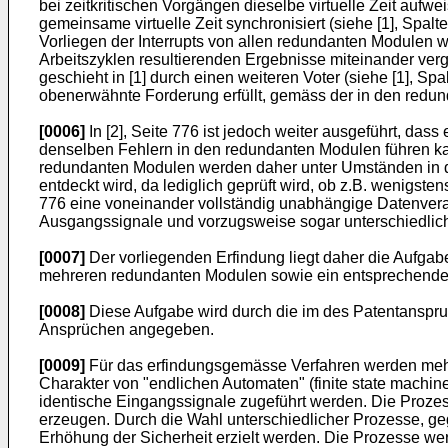
bei zeitkritischen Vorgängen dieselbe virtuelle Zeit aufweis
gemeinsame virtuelle Zeit synchronisiert (siehe [1], Spa
Vorliegen der Interrupts von allen redundanten Modulen wi
Arbeitszyklen resultierenden Ergebnisse miteinander ver
geschieht in [1] durch einen weiteren Voter (siehe [1], Sp
obenerwähnte Forderung erfüllt, gemäss der in den redun
[0006]
In [2], Seite 776 ist jedoch weiter ausgeführt, da
denselben Fehlern in den redundanten Modulen führen kann 
redundanten Modulen werden daher unter Umständen in de
entdeckt wird, da lediglich geprüft wird, ob z.B. wenigs
776 eine voneinander vollständig unabhängige Datenver
Ausgangssignale und vorzugsweise sogar unterschiedlich
[0007]
Der vorliegenden Erfindung liegt daher die Aufgab
mehreren redundanten Modulen sowie ein entsprechend
[0008]
Diese Aufgabe wird durch die im des Patentanspru
Ansprüchen angegeben.
[0009]
Für das erfindungsgemässe Verfahren werden mehre
Charakter von "endlichen Automaten" (finite state machi
identische Eingangssignale zugeführt werden. Die Prozes
erzeugen. Durch die Wahl unterschiedlicher Prozesse, ge
Erhöhung der Sicherheit erzielt werden. Die Prozesse we