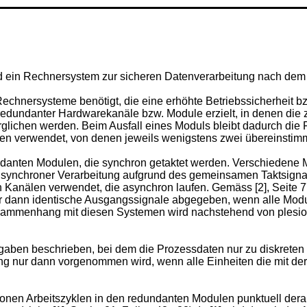
und ein Rechnersystem zur sicheren Datenverarbeitung nach dem
nersysteme benötigt, die eine erhöhte Betriebssicherheit bzw
dundanter Hardwarekanäle bzw. Module erzielt, in denen die 
glichen werden. Beim Ausfall eines Moduls bleibt dadurch die 
en verwendet, von denen jeweils wenigstens zwei übereinstim
anten Modulen, die synchron getaktet werden. Verschiedene 
i synchroner Verarbeitung aufgrund des gemeinsamen Taktsigna
anälen verwendet, die asynchron laufen. Gemäss [2], Seite 7
 dann identische Ausgangssignale abgegeben, wenn alle Modu
Zusammenhang mit diesen Systemen wird nachstehend von plesi
Ausgaben beschrieben, bei dem die Prozessdaten nur zu diskrete
ung nur dann vorgenommen wird, wenn alle Einheiten die mit 
nen Arbeitszyklen in den redundanten Modulen punktuell derar