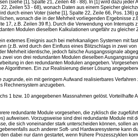
en (siehe [1], Spalte 21, Zeilen 48 - 88). In [1] wird dazu jeder 
lte 22, Zeilen 53 - 68), wonach Daten aus einem Speicher gleic
rd durch einen Voter (siehe [1], Spalte 22, Zeile 66, Pos. 136) 
glichen, wonach die in der Mehrheit vorliegenden Ergebnisse z
alte 17, z.B. Zeilen 39 ff.). Durch die Verwendung von Interrupt
danten Modulen dieselben Kalkulationen ungefähr zu gleicher Z
ss ein externes Ereignis auch bei mehrkanaligen Systemen mit fa
(z.B. wird durch den Einfluss eines Blitzschlags in zwei von d
r Mehrheit identische, jedoch falsche Ausgangssignale abgege
tens zwei von drei redundanten Modulen dieselben Ausgangssignal
arbeitung in den redundanten Modulen angegeben. Vorgesehen 
e Algorithmen. Ein zur Realisierung dieser Lösung angegeben
e zugrunde, ein mit geringem Aufwand realisierbares Verfahren
es Rechnersystem anzugeben.
chs 1 bzw. 10 angegebenen Massnahmen gelöst. Vorteilhafte Au
re redundante Module vorgesehen, die zyklisch die zugeführt
nes) aufweisen. Vorzugsweise sind drei redundante Module mit
se, die sich voneinander stark unterscheiden können, sollen 
gebenenfalls auch anderer Soft- und Hardwaresysteme kann durc
rden dabei nur dann gestartet, wenn frühere Prozesszyklen ko