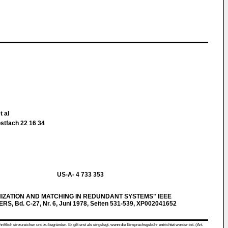
t al
stfach 22 16 34
US-A- 4 733 353
NIZATION AND MATCHING IN REDUNDANT SYSTEMS" IEEE
Bd. C-27, Nr. 6, Juni 1978, Seiten 531-539, XP002041652
ch einzureichen und zu begründen. Er gilt erst als eingelegt, wenn die Einspruchsgebühr entrichtet worden ist. (Art.