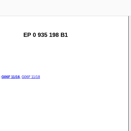
EP 0 935 198 B1
:
G06F
11/16
,
G06F
11/18